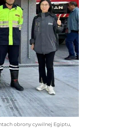
tach obrony cywilnej Egiptu,