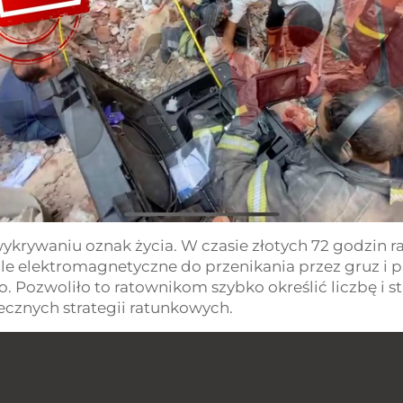
ykrywaniu oznak życia. W czasie złotych 72 godzin 
le elektromagnetyczne do przenikania przez gruz i 
no. Pozwoliło to ratownikom szybko określić liczbę i 
ecznych strategii ratunkowych.