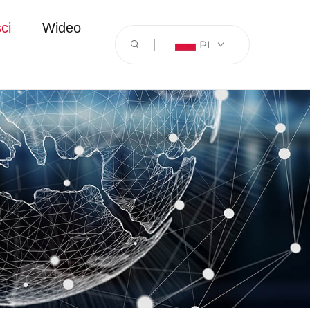
ci
Wideo
PL