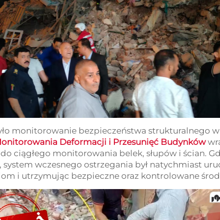
było monitorowanie bezpieczeństwa strukturalnego w 
onitorowania Deformacji i Przesunięć Budynków
wr
o
do ciągłego monitorowania belek, słupów i ścian. G
, system wczesnego ostrzegania był natychmiast uru
om i utrzymując bezpieczne oraz kontrolowane śro