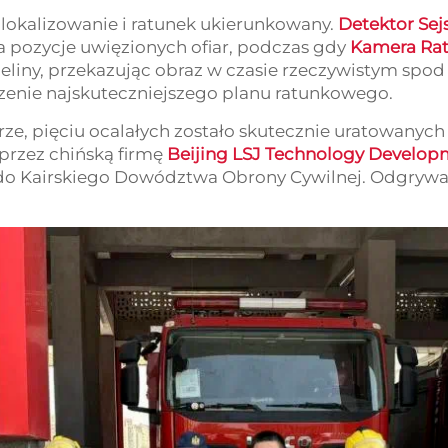
 lokalizowanie i ratunek ukierunkowany.
Detektor Sej
ła pozycje uwięzionych ofiar, podczas gdy
Kamera Ra
zeliny, przekazując obraz w czasie rzeczywistym spo
zenie najskuteczniejszego planu ratunkowego.
urze, pięciu ocalałych zostało skutecznie uratowanyc
przez chińską firmę
Beijing LSJ Technology Developm
o Kairskiego Dowództwa Obrony Cywilnej. Odgrywał