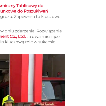
smiczny Tablicowy do
tunkowa do Poszukiwań
d gruzu. Zapewniła to kluczowe
h w dniu zdarzenia. Rozwiązanie
ent Co., Ltd.
, a dwa miesiące
o kluczową rolę w sukcesie