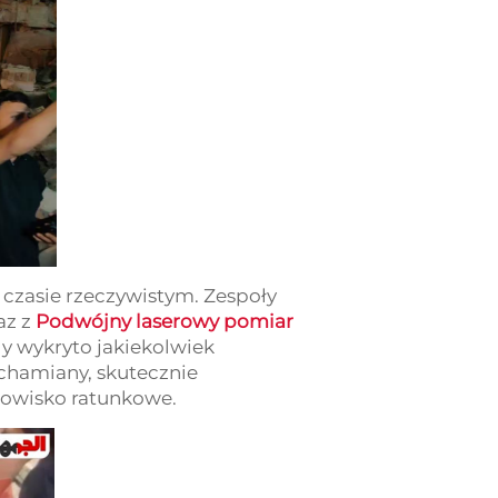
czasie rzeczywistym. Zespoły
az z
Podwójny laserowy pomiar
dy wykryto jakiekolwiek
chamiany, skutecznie
dowisko ratunkowe.