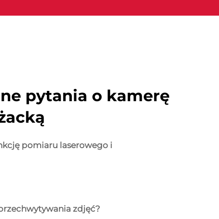
ne pytania o kamerę
ażacką
nkcję pomiaru laserowego i
a przechwytywania zdjęć?