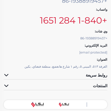
+86-19388919457
واتساب:
+1-840 284 1651
وي شات:
+86-19388919457
البريد الإلكتروني:
[email protected]
العنوان:
الغرفة ٥١٣، المبنى ٥، رقم ١ شارع هانغفنغ، منطقة فنغتاي، بكين
روابط سريعة
المنتجات