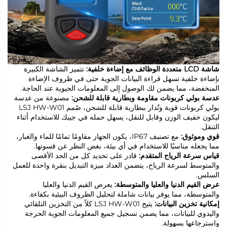
شاشة LCD متعددة الوظائف مع إضاءة خلفية:
تتميز الشاشة الكبيرة
بإضاءة خلفية تسهل قراءة البيانات الجوية حتى في ظروف الإضاءة
المنخفضة، مما يضمن لك الوصول إلى المعلومات الحيوية عند الحاجة.
عدسة بولي كربونات مقاومة وبطارية قابلة للشحن:
مصنوعة من عدسة
بولي كربونات قوية وتُدار ببطارية قابلة للشحن، صُمم LSJ HW-W01
ليكون خفيف الوزن وقابل للنقل، يسهل حمله في جيبك للاستخدام أثناء
التنقل.
قوي وموثوق:
مع تصنيف IP67، يكون الجهاز مقاومًا تمامًا للماء والغبار،
مما يجعله مناسبًا للاستخدام في أي بيئة، بغض النظر عن قسوتها.
قياس سرعة الرياح المتقدم:
قادر على تحديد كل من الحد الأقصى
والمتوسط لسرعة الرياح، يتضمن العداد ميزة التبديل بنقرة واحدة للعمل
السلس.
عرض القيم الدنيا والعليا والمتوسطة:
يعرض القيم الدنيا والعليا
والمتوسطة، مما يوفر بيانات شاملة لتحليل الظروف البيئية بكفاءة.
إمكانية تخزين البيانات:
يتيح LSJ HW-W01 كلاً من التخزين التلقائي
واليدوي للبيانات، مما يضمن تسجيل جميع المعلومات الجوية الحرجة
واسترجاعها بسهولة.