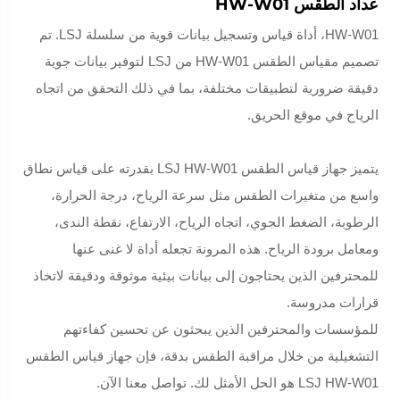
عداد الطقس HW-W01
HW-W01، أداة قياس وتسجيل بيانات قوية من سلسلة LSJ. تم
تصميم مقياس الطقس HW-W01 من LSJ لتوفير بيانات جوية
دقيقة ضرورية لتطبيقات مختلفة، بما في ذلك التحقق من اتجاه
الرياح في موقع الحريق.
يتميز جهاز قياس الطقس LSJ HW-W01 بقدرته على قياس نطاق
واسع من متغيرات الطقس مثل سرعة الرياح، درجة الحرارة،
الرطوبة، الضغط الجوي، اتجاه الرياح، الارتفاع، نقطة الندى،
ومعامل برودة الرياح. هذه المرونة تجعله أداة لا غنى عنها
للمحترفين الذين يحتاجون إلى بيانات بيئية موثوقة ودقيقة لاتخاذ
قرارات مدروسة.
للمؤسسات والمحترفين الذين يبحثون عن تحسين كفاءتهم
التشغيلية من خلال مراقبة الطقس بدقة، فإن جهاز قياس الطقس
LSJ HW-W01 هو الحل الأمثل لك. تواصل معنا الآن.