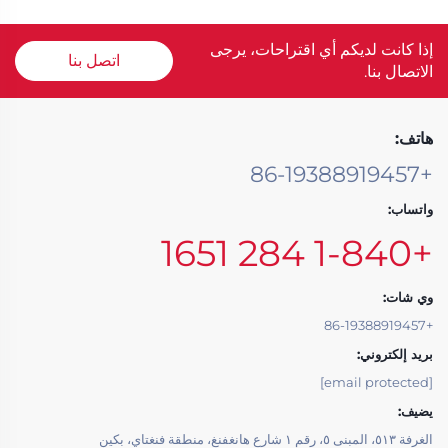
إذا كانت لديكم أي اقتراحات، يرجى
اتصل بنا
الاتصال بنا.
هاتف:
+86-19388919457
واتساب:
+1-840 284 1651
وي شات:
+86-19388919457
بريد إلكتروني:
[email protected]
يضيف:
الغرفة ٥١٣، المبنى ٥، رقم ١ شارع هانغفنغ، منطقة فنغتاي، بكين