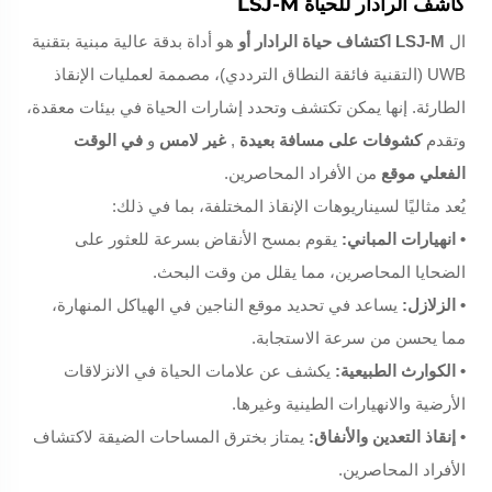
كاشف الرادار للحياة LSJ-M
ال
LSJ-M
اكتشاف حياة الرادار
أو
هو أداة بدقة عالية مبنية بتقنية
UWB (التقنية فائقة النطاق الترددي)، مصممة لعمليات الإنقاذ
الطارئة. إنها
يمكن
تكتشف وتحدد إشارات الحياة في بيئات معقدة،
وتقدم
كشوفات على مسافة بعيدة
,
غير لامس
و
في الوقت
الفعلي
موقع
من الأفراد المحاصرين.
يُعد مثاليًا لسيناريوهات الإنقاذ المختلفة، بما في ذلك:
• انهيارات المباني:
يقوم بمسح الأنقاض بسرعة للعثور على
الضحايا المحاصرين، مما يقلل من وقت البحث.
• الزلازل:
يساعد في تحديد موقع الناجين في الهياكل المنهارة،
مما يحسن من سرعة الاستجابة.
• الكوارث الطبيعية:
يكشف عن علامات الحياة في الانزلاقات
الأرضية والانهيارات الطينية وغيرها.
• إنقاذ التعدين والأنفاق:
يمتاز بخترق المساحات الضيقة لاكتشاف
الأفراد المحاصرين.