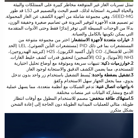
تمثل تسربات الغاز غير المتوقعة مخاطر كبيرة على الممتلكات والبيئة
والحياة البشرية. استجابة لذلك، قسم البحث والتصميم في LSJ قد طور
SEED-MG، وهي مجموعة شاملة من أجهزة الكشف عن الغاز المحمولة.
تم تصميم هذه الأجهزة لتوفير المرونة في تصاميم صغيرة وخفيفة الوزن،
بدءًا من الوحدات البسيطة التي توفر إنذارًا فقط وحتى الأدوات المتقدمة
التي يمكن تكوينها بالكامل والصيانة.
1. خيارات متعددة لأجهزة الاستشعار:
اختر من مجموعة متنوعة من
المستشعرات بما في ذلك PID (مستشعرات التأين الضوئي)، LEL (الحد
الأدنى للاشتعال)، CO (أول أكسيد الكربون)، H2S (كبريتيد الهيدروجين)،
NH3 (الأمونيا)، و O2 (الأكسجين) لتحقيق قدرات كشف خليط الغازات.
2.خوارزميات ذكية:
تنبيهات سريعة وموثوقة مع أوضاع تحليل اختيارية
للمستخدم، مما يضمن الكشف الدقيق والاستجابة لوجود الغاز.
3.تشغيل بضغطة واحدة:
يُبسط التشغيل باستخدام زر واحد بدون تدخل
يدوي، مما يجعل الجهاز سهل الاستخدام وكفؤ.
4.واجهات اتصال غنية:
تدعم الشبكات مع أنظمة متعددة، مما يسهل عملية
الدمج ومشاركة البيانات عبر منصات مختلفة.
5.استهلاك طاقة منخفض:
مصمم للاستخدام المطول مع أوقات انتظار
طويلة، مثالي للعمليات الميدانية الطويلة دون الحاجة إلى إعادة الشحن
بشكل متكرر.