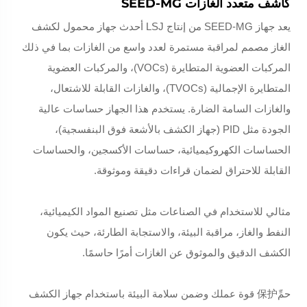
كاشف متعدد الغازات SEED-MG
يعد جهاز SEED-MG من إنتاج LSJ أحدث جهاز محمول لكشف
الغاز مصمم لمراقبة مستمرة لعدد واسع من الغازات بما في ذلك
المركبات العضوية المتطايرة (VOCs)، والمركبات العضوية
المتطايرة الإجمالية (TVOCs)، والغازات القابلة للاشتعال،
والغازات السامة الضارة. يستخدم هذا الجهاز حساسات عالية
الجودة مثل PID (جهاز الكشف بالأشعة فوق البنفسجية)،
الحساسات الكهروكيميائية، حساسات الأكسجين، والحساسات
القابلة للاحتراق لضمان قراءات دقيقة وموثوقة.
مثالي للاستخدام في الصناعات مثل تصنيع المواد الكيميائية،
النفط والغاز، مراقبة البيئة، والاستجابة الطارئة، حيث يكون
الكشف الدقيق والموثوق عن الغازات أمرًا حاسمًا.
حمِّ保护 قوة عملك وضمن سلامة البيئة باستخدام جهاز الكشف