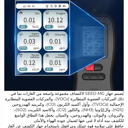
يُصمم جهاز SEED-MG لاكتشاف مجموعة واسعة من الغازات بما في
ذلك المركبات العضوية المتطايرة (VOCs)، والمركبات العضوية المتطايرة
الإجمالية (TVOCs)، وأول أكسيد الكربون (CO)، وكبريتيد الهيدروجين
(H2S)، وال암ونيا (NH3)، والكلور (Cl2)، وأكاسيد الكبريت (SO2)،
والبروبان، والبوتان، والهيدروجين، والميثان. يجعل هذا النطاق الواسع
للكشف منه أداة لا غنى عنها لضمان جودة الهواء والأمان.
حافظ على سلامة قوة عملك ومرافقك باستخدام جهاز الكشف عن الغاز