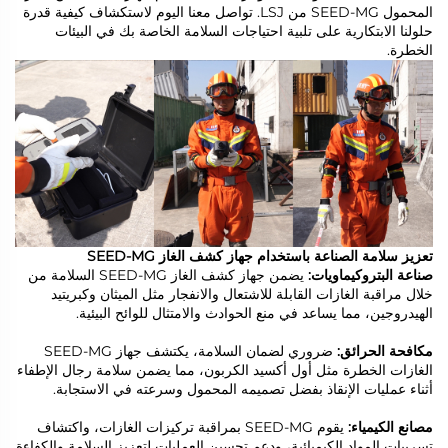
المحمول SEED-MG من LSJ. تواصل معنا اليوم لاستكشاف كيفية قدرة
حلولنا الابتكارية على تلبية احتياجات السلامة الخاصة بك في البيئات
الخطرة.
تعزيز سلامة الصناعة باستخدام جهاز كشف الغاز SEED-MG
صناعة البتروكيماويات:
يضمن جهاز كشف الغاز SEED-MG السلامة من
خلال مراقبة الغازات القابلة للاشتعال والانفجار مثل الميثان وكبريتيد
الهيدروجين، مما يساعد في منع الحوادث والامتثال للوائح البيئية.
مكافحة الحرائق:
ضروري لضمان السلامة، يكتشف جهاز SEED-MG
الغازات الخطرة مثل أول أكسيد الكربون، مما يضمن سلامة رجال الإطفاء
أثناء عمليات الإنقاذ بفضل تصميمه المحمول وسرعته في الاستجابة.
مصانع الكيمياء:
يقوم SEED-MG بمراقبة تركيزات الغازات، واكتشاف
تسريبات المواد الكيميائية، ودعم تحسين العمليات لتعزيز السلامة والكفاءة