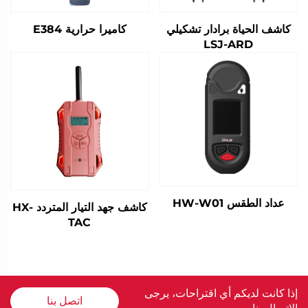
كاشف الحياة برادار تشكيلي
كاميرا حرارية E384
LSJ-ARD
عداد الطقس HW-W01
كاشف جهد التيار المتردد HX-
TAC
إذا كانت لديكم أي اقتراحات، يرجى
اتصل بنا