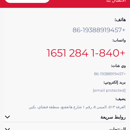
الاتصال بنا.
هاتف:
+86-19388919457
واتساب:
+1-840 284 1651
وي شات:
+86-19388919457
بريد إلكتروني:
[email protected]
يضيف:
الغرفة ٥١٣، المبنى ٥، رقم ١ شارع هانغفنغ، منطقة فنغتاي، بكين
روابط سريعة
المنتجات