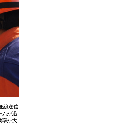
無線送信
ームが迅
効率が大