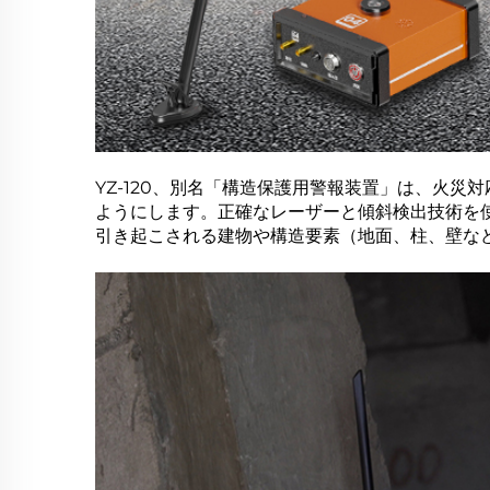
YZ-120、別名「構造保護用警報装置」は、火
ようにします。正確なレーザーと傾斜検出技術を
引き起こされる建物や構造要素（地面、柱、壁な