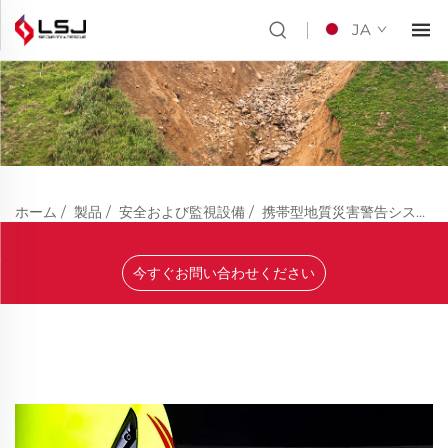
JA
ホーム
/
製品
/
安全および監視設備
/
携帯型地質災害警告システム
今すぐお問い合わせください