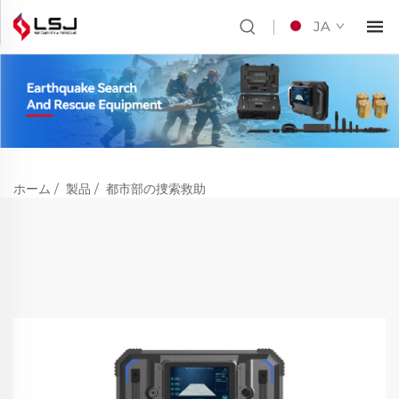
JA
ホーム
/
製品
/
都市部の捜索救助