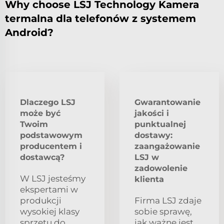
Why choose LSJ Technology Kamera
termalna dla telefonów z systemem
Android?
Dlaczego LSJ
Gwarantowanie
może być
jakości i
Twoim
punktualnej
podstawowym
dostawy:
producentem i
zaangażowanie
dostawcą?
LSJ w
zadowolenie
W LSJ jesteśmy
klienta
ekspertami w
produkcji
Firma LSJ zdaje
wysokiej klasy
sobie sprawę,
sprzętu do
jak ważne jest