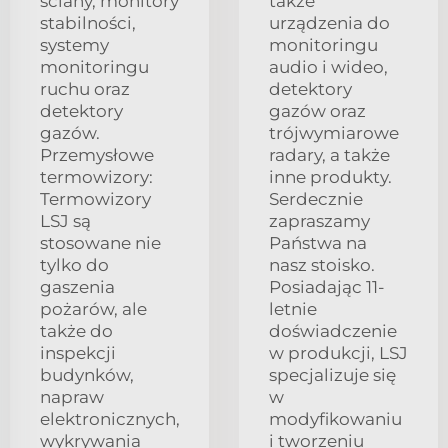
ściany, monitory
także
stabilności,
urządzenia do
systemy
monitoringu
monitoringu
audio i wideo,
ruchu oraz
detektory
detektory
gazów oraz
gazów.
trójwymiarowe
Przemysłowe
radary, a także
termowizory:
inne produkty.
Termowizory
Serdecznie
LSJ są
zapraszamy
stosowane nie
Państwa na
tylko do
nasz stoisko.
gaszenia
Posiadając 11-
pożarów, ale
letnie
także do
doświadczenie
inspekcji
w produkcji, LSJ
budynków,
specjalizuje się
napraw
w
elektronicznych,
modyfikowaniu
wykrywania
i tworzeniu