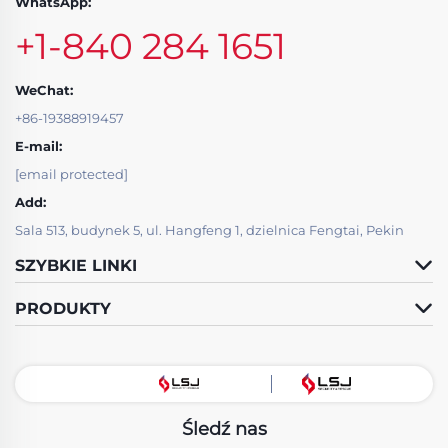
WhatsApp:
+1-840 284 1651
WeChat:
+86-19388919457
E-mail:
[email protected]
Add:
Sala 513, budynek 5, ul. Hangfeng 1, dzielnica Fengtai, Pekin
SZYBKIE LINKI
PRODUKTY
Śledź nas