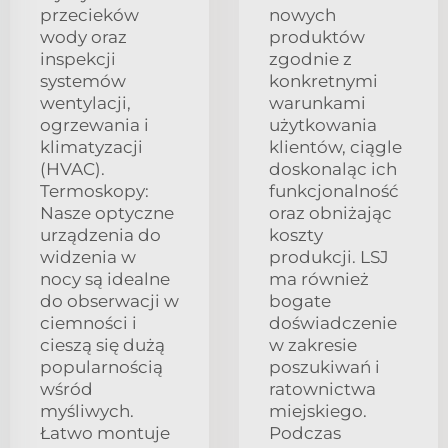
przecieków
nowych
wody oraz
produktów
inspekcji
zgodnie z
systemów
konkretnymi
wentylacji,
warunkami
ogrzewania i
użytkowania
klimatyzacji
klientów, ciągle
(HVAC).
doskonaląc ich
Termoskopy:
funkcjonalność
Nasze optyczne
oraz obniżając
urządzenia do
koszty
widzenia w
produkcji. LSJ
nocy są idealne
ma również
do obserwacji w
bogate
ciemności i
doświadczenie
cieszą się dużą
w zakresie
popularnością
poszukiwań i
wśród
ratownictwa
myśliwych.
miejskiego.
Łatwo montuje
Podczas