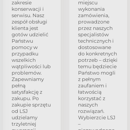
zakresie
miejscu
konserwacji i
wykonania
serwisu. Nasz
zamówienia,
zespół obsługi
prowadzone
klienta jest
przez naszych
gotów udzielić
specjalistów
Państwu
technicznych i
pomocy w
dostosowane
przypadku
do konkretnych
wszelkich
potrzeb – dzięki
wątpliwości lub
temu będziecie
problemów.
Państwo mogli
Zapewniamy
z pełnym
pełną
zaufaniem i
satysfakcję z
łatwością
zakupu. Po
korzystać z
zakupie sprzętu
naszych
od LSJ
rozwiązań.
udzielamy
Wybierzcie LSJ
trzyletniej
–