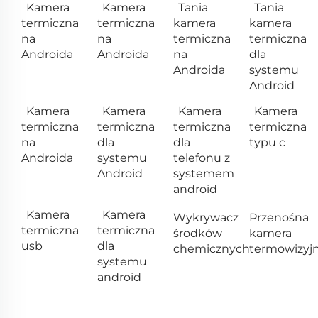
Kamera
Kamera
Tania
Tania
termiczna
termiczna
kamera
kamera
na
na
termiczna
termiczna
Androida
Androida
na
dla
Androida
systemu
Android
Kamera
Kamera
Kamera
Kamera
termiczna
termiczna
termiczna
termiczna
na
dla
dla
typu c
Androida
systemu
telefonu z
Android
systemem
android
Kamera
Kamera
Wykrywacz
Przenośna
termiczna
termiczna
środków
kamera
usb
dla
chemicznych
termowizyj
systemu
android