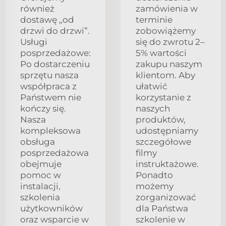
również
zamówienia w
dostawę „od
terminie
drzwi do drzwi”.
zobowiążemy
Usługi
się do zwrotu 2–
posprzedażowe:
5% wartości
Po dostarczeniu
zakupu naszym
sprzętu nasza
klientom. Aby
współpraca z
ułatwić
Państwem nie
korzystanie z
kończy się.
naszych
Nasza
produktów,
kompleksowa
udostępniamy
obsługa
szczegółowe
posprzedażowa
filmy
obejmuje
instruktażowe.
pomoc w
Ponadto
instalacji,
możemy
szkolenia
zorganizować
użytkowników
dla Państwa
oraz wsparcie w
szkolenie w