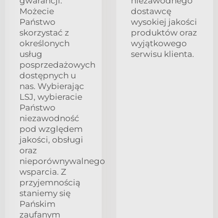
gwarancji.
niezawodnego
Możecie
dostawcę
Państwo
wysokiej jakości
skorzystać z
produktów oraz
określonych
wyjątkowego
usług
serwisu klienta.
posprzedażowych
dostępnych u
nas. Wybierając
LSJ, wybieracie
Państwo
niezawodność
pod względem
jakości, obsługi
oraz
nieporównywalnego
wsparcia. Z
przyjemnością
staniemy się
Pańskim
zaufanym