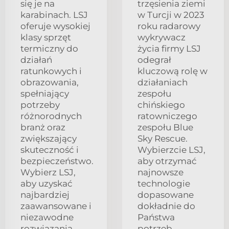
się je na
trzęsienia ziemi
karabinach. LSJ
w Turcji w 2023
oferuje wysokiej
roku radarowy
klasy sprzęt
wykrywacz
termiczny do
życia firmy LSJ
działań
odegrał
ratunkowych i
kluczową rolę w
obrazowania,
działaniach
spełniający
zespołu
potrzeby
chińskiego
różnorodnych
ratowniczego
branż oraz
zespołu Blue
zwiększający
Sky Rescue.
skuteczność i
Wybierzcie LSJ,
bezpieczeństwo.
aby otrzymać
Wybierz LSJ,
najnowsze
aby uzyskać
technologie
najbardziej
dopasowane
zaawansowane i
dokładnie do
niezawodne
Państwa
rozwiązania.
potrzeb.