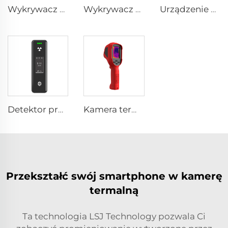
Wykrywacz życia radarowy LSJ-M
Wykrywacz Życia z Matrycą Radarową LSJ-ARD
Urządzenie Ostrzegawcze z Systemem Stabilizacji i Ochrony LS-D01
Detektor promieniowania jądrowego SEED-RA
Kamera termowizyjna E310Plus
Przekształć swój smartphone w kamerę
termalną
Ta technologia LSJ Technology pozwala Ci