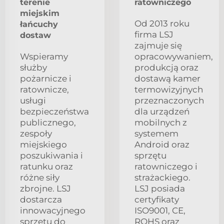
terenie
ratowniczego
miejskim
Od 2013 roku
łańcuchy
firma LSJ
dostaw
zajmuje się
Wspieramy
opracowywaniem,
służby
produkcją oraz
pożarnicze i
dostawą kamer
ratownicze,
termowizyjnych
usługi
przeznaczonych
bezpieczeństwa
dla urządzeń
publicznego,
mobilnych z
zespoły
systemem
miejskiego
Android oraz
poszukiwania i
sprzętu
ratunku oraz
ratowniczego i
różne siły
strażackiego.
zbrojne. LSJ
LSJ posiada
dostarcza
certyfikaty
innowacyjnego
ISO9001, CE,
sprzętu do
ROHS oraz