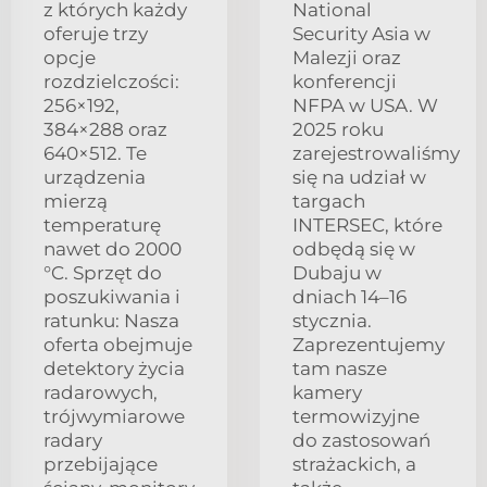
z których każdy
National
oferuje trzy
Security Asia w
opcje
Malezji oraz
rozdzielczości:
konferencji
256×192,
NFPA w USA. W
384×288 oraz
2025 roku
640×512. Te
zarejestrowaliśmy
urządzenia
się na udział w
mierzą
targach
temperaturę
INTERSEC, które
nawet do 2000
odbędą się w
°C. Sprzęt do
Dubaju w
poszukiwania i
dniach 14–16
ratunku: Nasza
stycznia.
oferta obejmuje
Zaprezentujemy
detektory życia
tam nasze
radarowych,
kamery
trójwymiarowe
termowizyjne
radary
do zastosowań
przebijające
strażackich, a