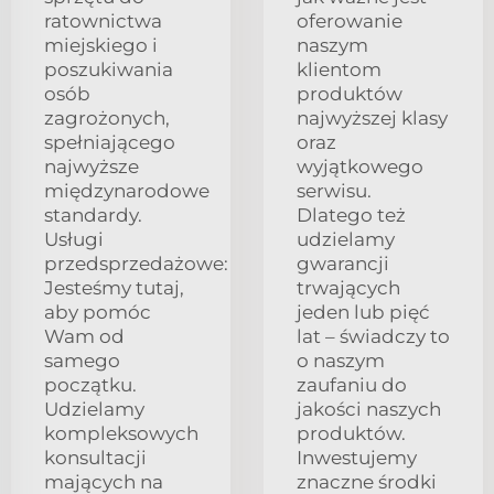
ratownictwa
oferowanie
miejskiego i
naszym
poszukiwania
klientom
osób
produktów
zagrożonych,
najwyższej klasy
spełniającego
oraz
najwyższe
wyjątkowego
międzynarodowe
serwisu.
standardy.
Dlatego też
Usługi
udzielamy
przedsprzedażowe:
gwarancji
Jesteśmy tutaj,
trwających
aby pomóc
jeden lub pięć
Wam od
lat – świadczy to
samego
o naszym
początku.
zaufaniu do
Udzielamy
jakości naszych
kompleksowych
produktów.
konsultacji
Inwestujemy
mających na
znaczne środki