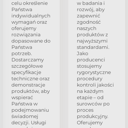
celu określenie
w badania i
Państwa
rozwój, aby
indywidualnych
zapewnić
wymagań oraz
zgodność
oferujemy
naszych
rozwiązania
produktów z
dopasowane do
najwyższymi
Państwa
standardami.
potrzeb.
Jako
Dostarczamy
producenci
szczegółowe
stosujemy
specyfikacje
rygorystyczne
techniczne oraz
procedury
demonstracje
kontroli jakości
produktów, aby
na każdym
wspierać
etapie – od
Państwa w
surowców po
podejmowaniu
proces
świadomej
produkcyjny.
decyzji. Usługi
Oferujemy