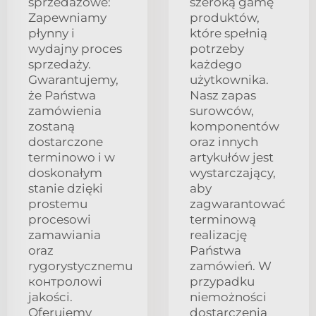
sprzedażowe:
szeroką gamę
Zapewniamy
produktów,
płynny i
które spełnią
wydajny proces
potrzeby
sprzedaży.
każdego
Gwarantujemy,
użytkownika.
że Państwa
Nasz zapas
zamówienia
surowców,
zostaną
komponentów
dostarczone
oraz innych
terminowo i w
artykułów jest
doskonałym
wystarczający,
stanie dzięki
aby
prostemu
zagwarantować
procesowi
terminową
zamawiania
realizację
oraz
Państwa
rygorystycznemu
zamówień. W
контролowi
przypadku
jakości.
niemożności
Oferujemy
dostarczenia