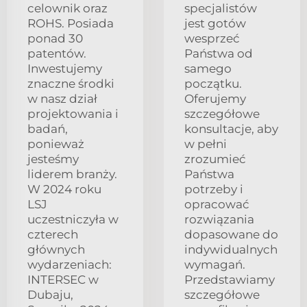
celownik oraz
specjalistów
ROHS. Posiada
jest gotów
ponad 30
wesprzeć
patentów.
Państwa od
Inwestujemy
samego
znaczne środki
początku.
w nasz dział
Oferujemy
projektowania i
szczegółowe
badań,
konsultacje, aby
ponieważ
w pełni
jesteśmy
zrozumieć
liderem branży.
Państwa
W 2024 roku
potrzeby i
LSJ
opracować
uczestniczyła w
rozwiązania
czterech
dopasowane do
głównych
indywidualnych
wydarzeniach:
wymagań.
INTERSEC w
Przedstawiamy
Dubaju,
szczegółowe