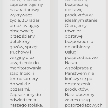
zaprezentujemy
bezpieczną
nasz radarowy
dostawę
wykrywacz
produktów w
życia, 3D radar
idealnym stanie.
umożliwiający
Oferujemy
obserwację
również
przez ściany,
dostawę
detektory
bezpośrednio
gazów, sprzęt
do odbiorcy.
słuchowy i
Usługi
wizyjny oraz
posprzedażowe:
urządzenia do
Nasza
monitorowania
współpraca z
stabilności i
Państwem nie
termokamery
kończy się po
do walki z
dostarczeniu
pożarami.
produktów.
Zapraszamy do
Nasz obszerny
odwiedzenia
zakres usług
naszego stoiska.
posprzedażowych