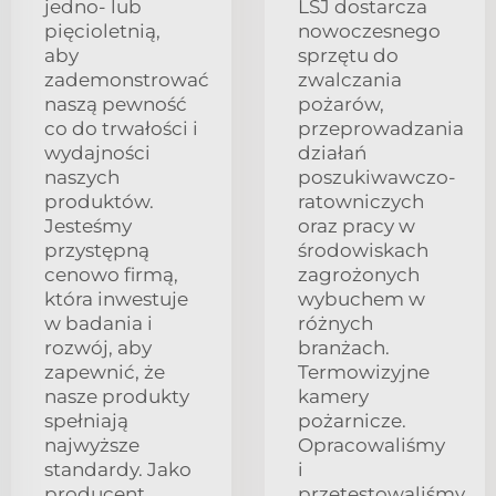
jedno- lub
LSJ dostarcza
pięcioletnią,
nowoczesnego
aby
sprzętu do
zademonstrować
zwalczania
naszą pewność
pożarów,
co do trwałości i
przeprowadzania
wydajności
działań
naszych
poszukiwawczo-
produktów.
ratowniczych
Jesteśmy
oraz pracy w
przystępną
środowiskach
cenowo firmą,
zagrożonych
która inwestuje
wybuchem w
w badania i
różnych
rozwój, aby
branżach.
zapewnić, że
Termowizyjne
nasze produkty
kamery
spełniają
pożarnicze.
najwyższe
Opracowaliśmy
standardy. Jako
i
producent
przetestowaliśmy