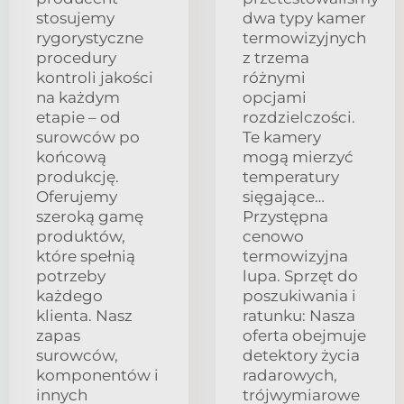
stosujemy
dwa typy kamer
rygorystyczne
termowizyjnych
procedury
z trzema
kontroli jakości
różnymi
na każdym
opcjami
etapie – od
rozdzielczości.
surowców po
Te kamery
końcową
mogą mierzyć
produkcję.
temperatury
Oferujemy
sięgające…
szeroką gamę
Przystępna
produktów,
cenowo
które spełnią
termowizyjna
potrzeby
lupa. Sprzęt do
każdego
poszukiwania i
klienta. Nasz
ratunku: Nasza
zapas
oferta obejmuje
surowców,
detektory życia
komponentów i
radarowych,
innych
trójwymiarowe