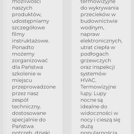
możliwości
termowizyjne
naszych
do wykrywania
produktów,
przecieków w
udostępniamy
budownictwie
szczegółowe
wodnym,
filmy
napraw
instruktażowe.
elektronicznych,
Ponadto
utrat ciepła w
możemy
podłogach
zorganizować
grzewczych
dla Państwa
oraz inspekcji
szkolenie w
systemów
miejscu
HVAC.
przeprowadzone
Termowizyjne
przez nasz
lupy. Lupy
zespół
nocne są
techniczny,
idealne do
dostosowane
widoczności w
specjalnie do
nocy i cieszą się
Państwa
dużą
potrzeb, dzięki
popularnością