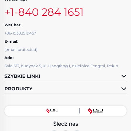
+1-840 284 1651
WeChat:
+86-19388919457
E-mail:
[email protected]
Add:
Sala 513, budynek 5, ul. Hangfeng 1, dzielnica Fengtai, Pekin
SZYBKIE LINKI
PRODUKTY
Śledź nas