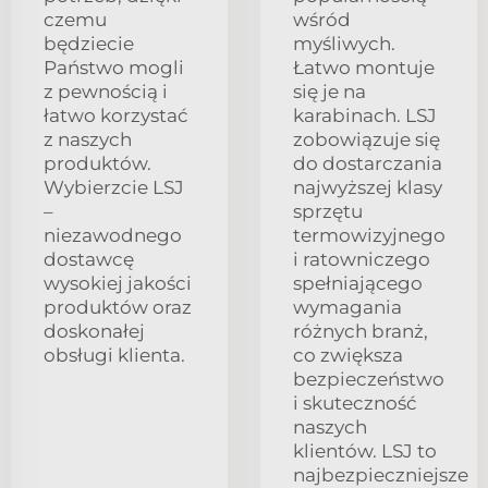
czemu
wśród
będziecie
myśliwych.
Państwo mogli
Łatwo montuje
z pewnością i
się je na
łatwo korzystać
karabinach. LSJ
z naszych
zobowiązuje się
produktów.
do dostarczania
Wybierzcie LSJ
najwyższej klasy
–
sprzętu
niezawodnego
termowizyjnego
dostawcę
i ratowniczego
wysokiej jakości
spełniającego
produktów oraz
wymagania
doskonałej
różnych branż,
obsługi klienta.
co zwiększa
bezpieczeństwo
i skuteczność
naszych
klientów. LSJ to
najbezpieczniejsze