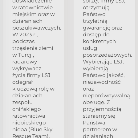
doświadczenie
sprzęt firmy LSJ,
w ratownictwie
otrzymują
miejskim oraz w
Państwo
działaniach
trzyletnią
poszukiwawczych.
gwarancję oraz
W 2023 r.,
dostęp do
podczas
konkretnych
trzęsienia ziemi
usług
w Turcji,
posprzedażowych.
radarowy
Wybierając LSJ,
wykrywacz
wybierają
życia firmy LSJ
Państwo jakość,
odegrał
niezawodność
kluczową rolę w
oraz
działaniach
nieporównywalną
zespołu
obsługę. Z
chińskiego
przyjemnością
ratownictwa
staniemy się
niebieskiego
Państwa
nieba (Blue Sky
partnerem w
Rescue Team).
działaniach