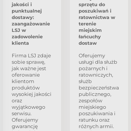
jakości i
sprzętu do
punktualnej
poszukiwań i
dostawy:
ratownictwa w
zaangażowanie
terenie
LSJ w
miejskim
zadowolenie
łańcuchy
klienta
dostaw
Firma LSJ zdaje
Oferujemy
sobie sprawę,
usługi dla służb
jak ważne jest
pożarnych i
oferowanie
ratowniczych,
klientom
służb
produktów
bezpieczeństwa
wysokiej jakości
publicznego,
oraz
zespołów
wyjątkowego
miejskiego
serwisu.
poszukiwania i
Oferujemy
ratunku oraz
gwarancję
różnych armii.