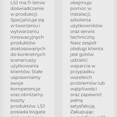
LSJ ma 11-letnie
obejmuje
doświadczenie
pomoc w
w produkcji.
instalacji,
Specjalizuje się
szkolenia
w tworzeniu i
użytkowników
wytwarzaniu
oraz serwis
innowacyjnych
techniczny.
produktów
Nasz zespół
dostosowanych
obsługi klienta
do konkretnych
jest gotów
scenariuszy
udzielić
użytkowania
wsparcia w
klientów. Stałe
przypadku
usprawniamy
wszelkich
swoje
problemów lub
kompetencje
wątpliwości
oraz obniżamy
oraz zapewnić
koszty
pełną
produktów. LSJ
satysfakcję.
posiada bogate
Zakupując