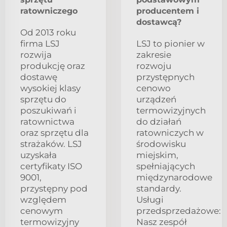
ratowniczego
producentem i
dostawcą?
Od 2013 roku
firma LSJ
LSJ to pionier w
rozwija
zakresie
produkcję oraz
rozwoju
dostawę
przystępnych
wysokiej klasy
cenowo
sprzętu do
urządzeń
poszukiwań i
termowizyjnych
ratownictwa
do działań
oraz sprzętu dla
ratowniczych w
strażaków. LSJ
środowisku
uzyskała
miejskim,
certyfikaty ISO
spełniających
9001,
międzynarodowe
przystępny pod
standardy.
względem
Usługi
cenowym
przedsprzedażowe:
termowizyjny
Nasz zespół