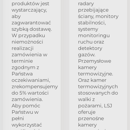
produktów jest
radary
wystarczający,
przebijające
aby
ściany, monitory
zagwarantować
stabilności,
szybką dostawę.
systemy
W przypadku
monitoringu
niemożności
ruchu oraz
realizacji
detektory
zamówienia w
gazów.
terminie
Przemysłowe
zgodnym z
kamery
Państwa
termowizyjne.
oczekiwaniami,
Oraz kamer
zrekompensujemy
termowizyjnych
do 5% wartości
stosowanych do
zamówienia.
walki z
Aby pomóc
pożarami, LSJ
Państwu w
oferuje
pełni
przenośne
wykorzystać
kamery