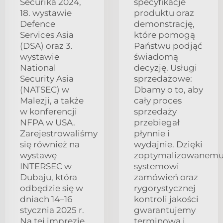
Securika 2024,
specyfikacje
18. wystawie
produktu oraz
Defence
demonstrację,
Services Asia
które pomogą
(DSA) oraz 3.
Państwu podjąć
wystawie
świadomą
National
decyzję. Usługi
Security Asia
sprzedażowe:
(NATSEC) w
Dbamy o to, aby
Malezji, a także
cały proces
w konferencji
sprzedaży
NFPA w USA.
przebiegał
Zarejestrowaliśmy
płynnie i
się również na
wydajnie. Dzięki
wystawę
zoptymalizowanem
INTERSEC w
systemowi
Dubaju, która
zamówień oraz
odbędzie się w
rygorystycznej
dniach 14–16
kontroli jakości
stycznia 2025 r.
gwarantujemy
Na tej imprezie
terminową i