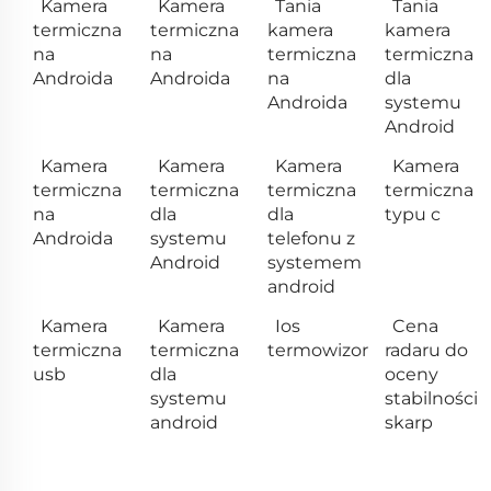
Kamera
Kamera
Tania
Tania
termiczna
termiczna
kamera
kamera
na
na
termiczna
termiczna
Androida
Androida
na
dla
Androida
systemu
Android
Kamera
Kamera
Kamera
Kamera
termiczna
termiczna
termiczna
termiczna
na
dla
dla
typu c
Androida
systemu
telefonu z
Android
systemem
android
Kamera
Kamera
Ios
Cena
termiczna
termiczna
termowizor
radaru do
usb
dla
oceny
systemu
stabilności
android
skarp