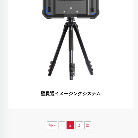
壁貫通イメージングシステム
前へ
1
2
3
次