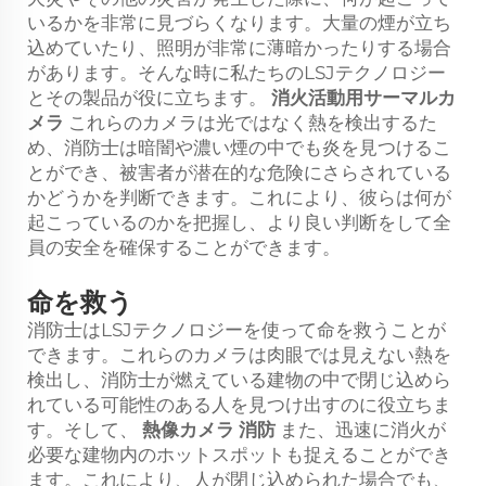
いるかを非常に見づらくなります。大量の煙が立ち
込めていたり、照明が非常に薄暗かったりする場合
があります。そんな時に私たちのLSJテクノロジー
とその製品が役に立ちます。
消火活動用サーマルカ
メラ
これらのカメラは光ではなく熱を検出するた
め、消防士は暗闇や濃い煙の中でも炎を見つけるこ
とができ、被害者が潜在的な危険にさらされている
かどうかを判断できます。これにより、彼らは何が
起こっているのかを把握し、より良い判断をして全
員の安全を確保することができます。
命を救う
消防士はLSJテクノロジーを使って命を救うことが
できます。これらのカメラは肉眼では見えない熱を
検出し、消防士が燃えている建物の中で閉じ込めら
れている可能性のある人を見つけ出すのに役立ちま
す。そして、
熱像カメラ 消防
また、迅速に消火が
必要な建物内のホットスポットも捉えることができ
ます。これにより、人が閉じ込められた場合でも、