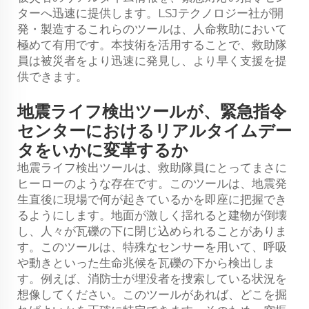
ターへ迅速に提供します。LSJテクノロジー社が開
発・製造するこれらのツールは、人命救助において
極めて有用です。本技術を活用することで、救助隊
員は被災者をより迅速に発見し、より早く支援を提
供できます。
地震ライフ検出ツールが、緊急指令
センターにおけるリアルタイムデー
タをいかに変革するか
地震ライフ検出ツールは、救助隊員にとってまさに
ヒーローのような存在です。このツールは、地震発
生直後に現場で何が起きているかを即座に把握でき
るようにします。地面が激しく揺れると建物が倒壊
し、人々が瓦礫の下に閉じ込められることがありま
す。このツールは、特殊なセンサーを用いて、呼吸
や動きといった生命兆候を瓦礫の下から検出しま
す。例えば、消防士が埋没者を捜索している状況を
想像してください。このツールがあれば、どこを掘