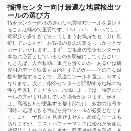
指揮センター向け最適な地震検出ツ
ールの選び方
指令センター向けの適切な地震検知ツールを選択す
ることは極めて重要です。LSJ Technologyでは、
選択肢が多すぎて迷ってしまうお気持ちも十分に理
解していますが、お客様の意思決定をしっかりとサ
ポートいたします。まず、ご担当の指令センターが
本当に必要としているものを明確にしてください。
たとえば、人命救助に重点を置くのか、あるいは研
究用のデータ収集も目的とするのか——その主な目
標を把握することで、最適なツールを選定しやすく
なります。次に、指令センターが活動する地域の特
性を考慮してください。地域によっては、特定のツ
ールの方がより適している場合があります。例え
ば、高層ビルが密集する都市部では、多数の信号を
同時に処理できる性能を持つツールが必要となりま
す。また、予算面も見逃せません。高価なツールも
ありますが、コストパフォーマンスに優れた安価な
選択肢も十分に存在します。費用対効果を重視しま