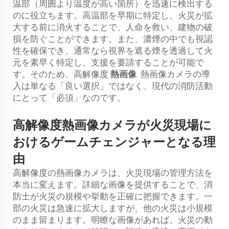
温部（周囲より温度が高い箇所）を迅速に検出する
のに役立ちます。高温部を早期に特定し、火災が拡
大する前に消火することで、人命を救い、建物の破
損を防ぐことができます。また、濃煙の中でも視認
性を確保でき、通常なら視界を遮る煙を透過して火
元を素早く特定し、支援を要請することが可能で
す。そのため、高解像度
熱画像
熱画像カメラの導
入は単なる「良い選択」ではなく、現代の消防活動
にとって「必須」なのです。
高解像度熱画像カメラが火災現場に
おけるゲームチェンジャーとなる理
由
高解像度の熱画像カメラは、火災現場の管理方法を
本当に変えます。詳細な画像を提供することで、消
防士が火災の規模や挙動を正確に把握できます。一
部の火災は急速に拡大しますが、他の火災は小規模
のまま留まります。明瞭な画像があれば、火災の動