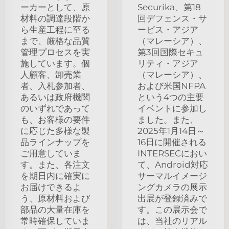
ーカーとして、原
Securika、第18
材料の調達段階か
回デフェンス・サ
ら生産工程に至る
ービス・アジア
まで、厳格な品質
（マレーシア）、
管理プロセスを実
第3回国際セキュ
施しています。個
リティ・アジア
人顧客、卸売業
（マレーシア）、
者、入札参加者、
および米国NFPA
あるいは政府機関
という4つの主要
のいずれであって
イベントに参加し
も、お客様の要件
ました。また、
に応じた多様な製
2025年1月14日～
品ラインナップを
16日に開催される
ご用意していま
INTERSECにおい
す。また、各注文
て、Android対応
を期日内に確実に
サーマルイメージ
お届けできるよ
ングカメラの展示
う、原材料および
出展が登録済みで
部品の大量在庫を
す。この展示会で
常時確保していま
は、当社のリアル