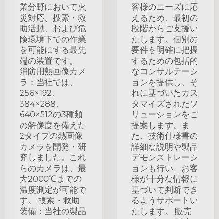
業分野において火
客様のニーズに応
災対応、捜索・救
えるため、最初の
助活動、および危
段階からご支援い
険環境下での作業
たします。個別の
を可能にする最先
要件を明確に把握
端の装置です。
するための包括的
消防用熱画像カメ
なコンサルテーシ
ラ：当社では、
ョンを提供し、そ
256×192、
れに基づいたカス
384×288、
タマイズされたソ
640×512の3種類
リューションをご
の解像度を備えた
提案します。ま
2タイプの熱画像
た、技術仕様書の
カメラを開発・研
詳細な説明や製品
究しました。これ
デモンストレーシ
らのカメラは、最
ョンも行い、お客
大2000℃までの
様が十分な情報に
温度測定が可能で
基づいて判断でき
す。 捜索・救助
るようサポートい
装備：当社の製品
たします。 販売