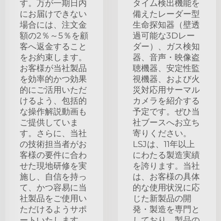
す。万が一期日内
タイム検出機能を
にお届けできない
備えたレーダー型
場合には、注文金
生命探知器（壁透
額の2％～5％を顧
過可能な3Dレー
客へ返金すること
ダー）、ガス検知
をお約束します。
器、音声・映像盗
お客様が当社製品
聴機器、安定性監
を効率的かつ効果
視機器、および火
的にご活用いただ
災対応用サーマル
けるよう、包括的
カメラを紹介する
な操作解説動画も
予定です。ぜひ当
ご提供していま
社ブースへお立ち
す。さらに、当社
寄りください。
の技術担当者がお
LSJは、11年以上
客様の要件に合わ
にわたる製造実績
せた現地研修を実
を誇ります。当社
施し、自信を持っ
は、お客様の具体
て、かつ容易に当
的な使用状況に応
社製品をご使用い
じた新製品の開
ただけるようサポ
発・製造を専門と
ートいたします。
しており、製品の