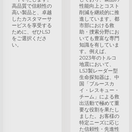
高品質で信頼性の
性能向上とコスト
高い製品と、卓越
削減を継続的に推
したカスタマーサ
進しています。都
ービスを享受する
市部における救
ために、ぜひLSJ
助・捜索分野にお
をご選択くださ
いても豊富な専門
い。
知識を有していま
す。例えば、
2023年のトルコ
地震において、
LSJ製レーダー型
生命探知器は、中
国「ブルースカ
イ・レスキュー・
チーム」による救
出活動で極めて重
要な役割を果たし
ました。お客様の
特定ニーズに応じ
た信頼性・先進性