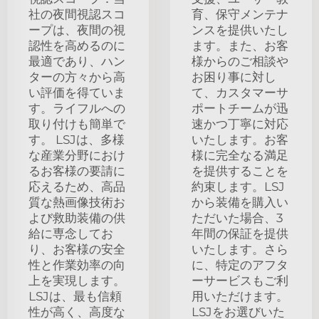
社の夜間視認スコ
育、保守メンテナ
ープは、夜間の視
ンスを提供いたし
認性を高めるのに
ます。また、お客
最適であり、ハン
様からのご相談や
ターの方々から高
お困り事に対し
い評価を得ていま
て、カスタマーサ
す。ライフルへの
ポートチームが迅
取り付けも簡単で
速かつ丁寧に対応
す。 LSJは、多様
いたします。お客
な産業分野におけ
様に完全なる満足
るお客様の要請に
を提供することを
応えるため、高品
約束します。LSJ
質な熱画像技術お
から装備を購入い
よび救助装備の供
ただいた場合、3
給に専念してお
年間の保証を提供
り、お客様の安全
いたします。さら
性と作業効率の向
に、特定のアフタ
上を実現します。
ーサービスもご利
LSJは、最も信頼
用いただけます。
性が高く、高度な
LSJをお選びいた