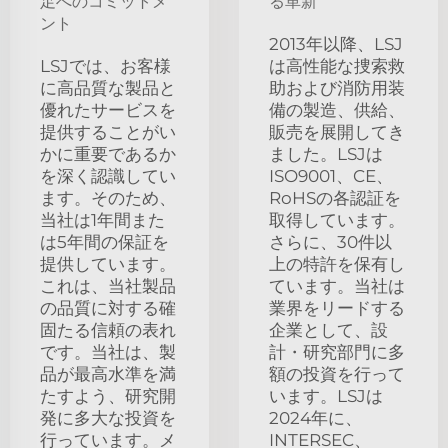
足へのコミットメ
る革新
ント
2013年以降、LSJ
LSJでは、お客様
は高性能な捜索救
に高品質な製品と
助および消防用装
優れたサービスを
備の製造、供給、
提供することがい
販売を展開してき
かに重要であるか
ました。LSJは
を深く認識してい
ISO9001、CE、
ます。そのため、
RoHSの各認証を
当社は1年間また
取得しています。
は5年間の保証を
さらに、30件以
提供しています。
上の特許を保有し
これは、当社製品
ています。当社は
の品質に対する確
業界をリードする
固たる信頼の表れ
企業として、設
です。当社は、製
計・研究部門に多
品が最高水準を満
額の投資を行って
たすよう、研究開
います。LSJは
発に多大な投資を
2024年に、
行っています。メ
INTERSEC、