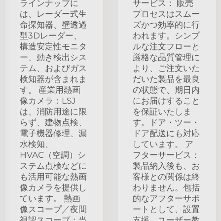
ラインナップに
サービス： 販売
は、レーダー式生
プロセスはスムー
命探知器、壁透過
ズかつ効率的に行
型3Dレーダー、
われます。シンプ
構造安定性モニタ
ルな注文フローと
ー、動き検出シス
厳格な品質管理に
テム、およびガス
より、ご注文いた
検知器が含まれま
だいた製品を最良
す。 産業用熱画
の状態で、期日内
像カメラ：LSJ
にお届けすること
は、消防用途に限
を保証いたしま
らず、建物点検、
す。ドア・ツー・
電子機器修理、漏
ドア配送にも対応
水検知、
しています。 ア
HVAC（空調）シ
フターサービス：
ステム点検などに
製品納入後も、お
も活用可能な熱画
客様との関係は終
像カメラを提供し
わりません。包括
ています。 熱画
的なアフターサポ
像スコープ／夜間
ートとして、設置
視認スコープ：当
支援、ユーザー教