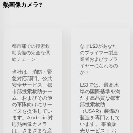
熱画像カメラ?
都市部での捜索救
なぜLSJがあなた
助装備の完全な供
のプライマー製造
給チェーン
業者およびサプラ
イヤーになれるの
当社は、消防・緊
か？
急対応部門、公共
安全サービス、都
LSJでは、最高水
市部捜索救助チー
準の国際基準を満
ム、およびその他
たす高品質な都市
の軍隊向けにサー
部捜索救助
ビスを提供してい
（USAR）装備の
ます。Android対
製造を専門として
応熱画像カメラ
います。 事前販
は、さまざまな産
売サービス： お