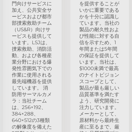
門向けサービスに
を提供することが
加え、公共安全サ
いかに重要である
ービスおよび都市
かを十分に認識し
部捜索救助チーム
ています。当社の
（US&R）向けサ
製品の耐久性およ
ービスも提供して
び性能に対する自
います。LSJは、
信を示すため、1
捜索救助、消防活
年間または5年間
動、および各種産
の保証を提供して
業分野における爆
います。当社は、
発性雰囲気下での
$1000未満で最高
作業に使用される
のナイトビジョン
最先端機器を提供
スコープとして、
しています。 消
製品が最も厳しい
防用サーマルカメ
品質基準を満たす
ラ：当社チーム
よう、研究開発に
は、256×192、
注力しています。
384×288、
メーカーとして、
640×512の3種類
原材料から最終生
の解像度を備えた
産に至るまで、厳