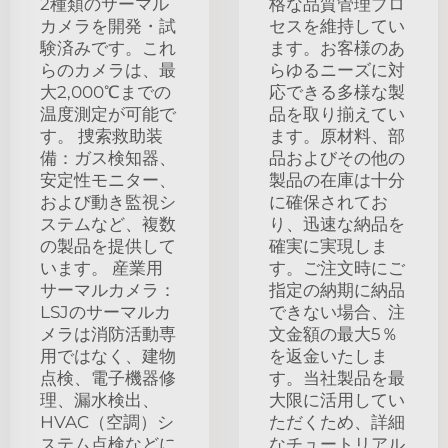
2種類のサーマル
格な品質管理プロ
カメラを開発・試
セスを維持してい
験済みです。これ
ます。お客様のあ
らのカメラは、最
らゆるニーズに対
大2,000℃までの
応できる多様な製
温度測定が可能で
品を取り揃えてい
す。 捜索救助装
ます。原材料、部
備：ガス検知器、
品およびその他の
安定性モニター、
製品の在庫は十分
および動き監視シ
に確保されてお
ステムなど、複数
り、迅速な納品を
の製品を提供して
確実に実現しま
います。 産業用
す。ご注文時にご
サーマルカメラ：
指定の納期に納品
LSJのサーマルカ
できない場合、注
メラは消防活動専
文金額の最大5％
用ではなく、建物
を返金いたしま
点検、電子機器修
す。当社製品を最
理、漏水検出、
大限に活用してい
HVAC（空調）シ
ただくため、詳細
ステム点検などに
なチュートリアル