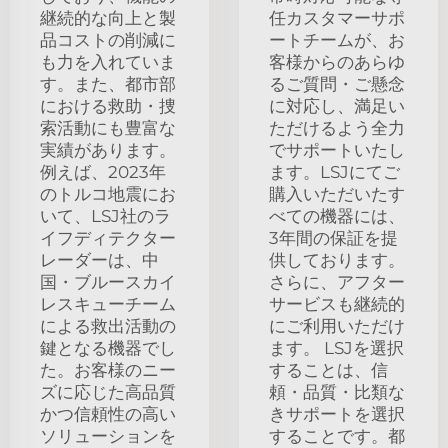
継続的な向上と製
任カスタマーサポ
品コストの削減に
ートチームが、お
も力を入れていま
客様からのあらゆ
す。また、都市部
るご質問・ご懸念
における救助・捜
に対応し、満足い
索活動にも豊富な
ただけるよう全力
実績があります。
でサポートいたし
例えば、2023年
ます。LSJにてご
のトルコ地震にお
購入いただいたす
いて、LSJ社のラ
べての機器には、
イフディテクター
3年間の保証を提
レーダーは、中
供しております。
国・ブルースカイ
さらに、アフター
レスキューチーム
サービスも継続的
による救出活動の
にご利用いただけ
鍵となる機器でし
ます。 LSJを選択
た。お客様のニー
することは、信
ズに応じた高品質
頼・品質・比類な
かつ信頼性の高い
きサポートを選択
ソリューションを
することです。都