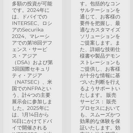
多額の投資が可能
す。包括的なコン
です。2024年に
サルテーションを
は、ドバイでの
通じて、お客様の
INTERSEC、ロシ
要件を把握し、最
アのSecurika
適なカスタマイズ
2024、マレーシ
ソリューションを
アでの第18回デフ
ご提案します。ま
ェンス・サービ
た、詳細な技術仕
ス・アジア
様書や製品デモン
（DSA）および第
ストレーションも
3回国際セキュリ
ご提供し、お客様
ティ・アジア
が十分な情報に基
（NATSEC）、米
づいた判断を行え
国でのNFPAとい
るようサポートい
う、計4つの主要
たします。 販売
展示会に参加しま
サービス： 販売
した。2025年に
プロセスにおいて
は、1月14日から
も、スムーズかつ
16日にかけてドバ
効果的な体験を保
イで開催される
証いたします。効