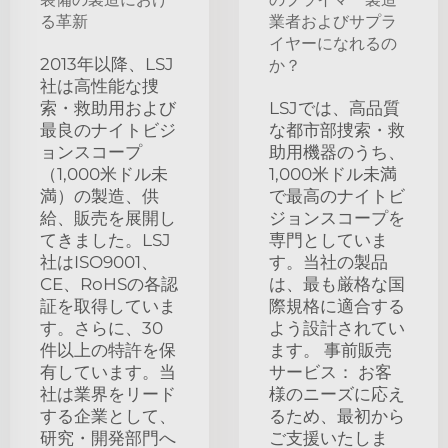
る革新
業者およびサプラ
イヤーになれるの
2013年以降、LSJ
か？
社は高性能な捜
索・救助用および
LSJでは、高品質
最良のナイトビジ
な都市部捜索・救
ョンスコープ
助用機器のうち、
（1,000米ドル未
1,000米ドル未満
満）の製造、供
で最高のナイトビ
給、販売を展開し
ジョンスコープを
てきました。LSJ
専門としていま
社はISO9001、
す。当社の製品
CE、RoHSの各認
は、最も厳格な国
証を取得していま
際規格に適合する
す。さらに、30
よう設計されてい
件以上の特許を保
ます。 事前販売
有しています。当
サービス： お客
社は業界をリード
様のニーズに応え
する企業として、
るため、最初から
研究・開発部門へ
ご支援いたしま