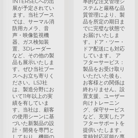
INTERSECへの出
率的な注文管理シ
展が予定されてい
ステムと厳格な品
ます。当社ブース
質管理により、製
では、サーマル消
品を所定の期日ま
防用カメラ、音
でに完璧な状態で
声・映像監視機
お届けいたしま
器、ガス検知装
す。ドア・ツー・
置、3Dレーダー
ドア配送にも対応
など、その他の製
しています。 ア
品も展示いたしま
フターサービス：
す。ぜひ当社ブー
製品をお受け取り
スへお立ち寄りく
いただいた後も、
ださい。LSJ社
お客様との関係は
は、製造分野にお
終わりません。設
いて11年以上の実
置支援、ユーザー
績を有していま
向けトレーニン
す。当社は、顧客
グ、保守サービス
の使用シーンに基
など、充実したア
づいた新製品の設
フターサポートを
計・開発を専門と
提供いたします。
しており、機能の
常時対応可能な専