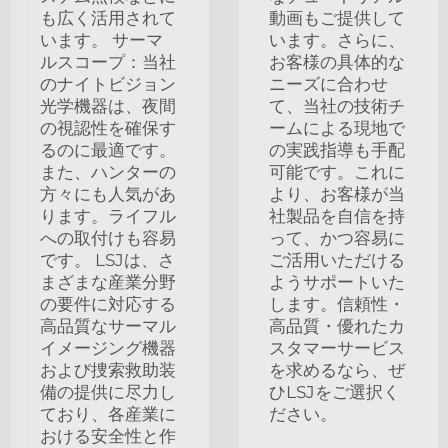
も広く活用されて
動画もご提供して
います。 サーマ
います。さらに、
ルスコープ：当社
お客様の具体的な
のナイトビジョン
ニーズに合わせ
光学機器は、夜間
て、当社の技術チ
の視認性を確保す
ームによる現地で
るのに最適です。
の実践指導も手配
また、ハンターの
可能です。これに
方々にも人気があ
より、お客様が当
ります。ライフル
社製品を自信を持
への取付けも容易
って、かつ容易に
です。 LSJは、さ
ご活用いただける
まざまな産業分野
ようサポートいた
の要件に対応する
します。信頼性・
高品質なサーマル
高品質・優れたカ
イメージング機器
スタマーサービス
および捜索救助装
を求めるなら、ぜ
備の提供に尽力し
ひLSJをご選択く
ており、各産業に
ださい。
おける安全性と作