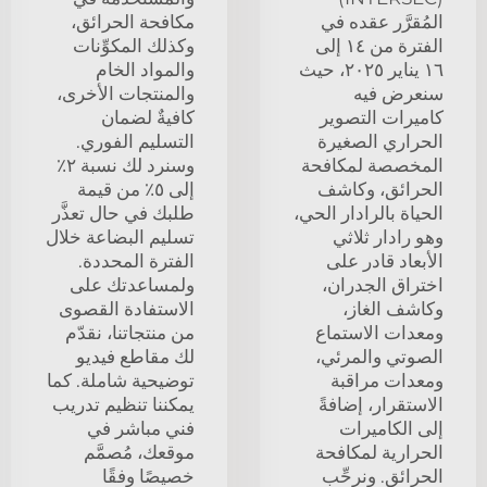
المُقرَّر عقده في
مكافحة الحرائق،
الفترة من ١٤ إلى
وكذلك المكوِّنات
١٦ يناير ٢٠٢٥، حيث
والمواد الخام
سنعرض فيه
والمنتجات الأخرى،
كاميرات التصوير
كافيةٌ لضمان
الحراري الصغيرة
التسليم الفوري.
المخصصة لمكافحة
وسنرد لك نسبة ٢٪
الحرائق، وكاشف
إلى ٥٪ من قيمة
الحياة بالرادار الحي،
طلبك في حال تعذَّر
وهو رادار ثلاثي
تسليم البضاعة خلال
الأبعاد قادر على
الفترة المحددة.
اختراق الجدران،
ولمساعدتك على
وكاشف الغاز،
الاستفادة القصوى
ومعدات الاستماع
من منتجاتنا، نقدّم
الصوتي والمرئي،
لك مقاطع فيديو
ومعدات مراقبة
توضيحية شاملة. كما
الاستقرار، إضافةً
يمكننا تنظيم تدريب
إلى الكاميرات
فني مباشر في
الحرارية لمكافحة
موقعك، مُصمَّم
الحرائق. ونرحِّب
خصيصًا وفقًا