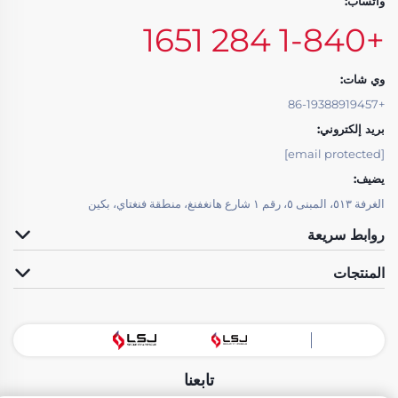
واتساب:
+1-840 284 1651
وي شات:
+86-19388919457
بريد إلكتروني:
[email protected]
يضيف:
الغرفة ٥١٣، المبنى ٥، رقم ١ شارع هانغفنغ، منطقة فنغتاي، بكين
روابط سريعة
المنتجات
تابعنا