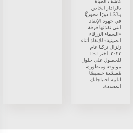
كاشف الحياة
بالرادار الخاص
بـLSJ دورًا محوريًّا
في جهود الإنقاذ
التي نفذتها فرقة
«السماء الزرقاء
الصينية» للإنقاذ أثناء
زلزال تركيا عام
٢٠٢٣. اختر LSJ
للحصول على حلول
موثوقة ومتطورة،
مُصمَّمة خصيصًا
لتلبية احتياجاتك
المحددة.