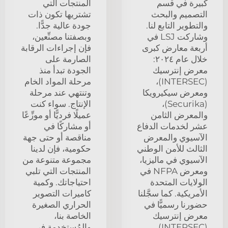
كبيرة في قسم
المنتجات التي
التصميم والبحث
تشتريها تكون ذات
والتطوير التابع لنا.
جودة عالية جدًّا.
وشاركت LSJ في
وبصفتنا مصنِّعين،
أربعة معارض كبرى
فإن إجراءات الرقابة
خلال عام ٢٠٢٤:
الصارمة على
معرض إنترسيك
الجودة تبدأ منذ
(INTERSEC)،
مرحلة المواد الخام
ومعرض سيكيرويكا
وتنتهي عند مرحلة
(Securika)،
الإنتاج. سواء كنت
والمعرض الثامن
عميلًا فرديًّا أو موزِّعًا
عشر لخدمات الدفاع
أو مشاركًا في
الآسيوي والمعرض
مناقصة أو حتى جهة
الثالث للأمن الوطني
حكومية، فإن لدينا
الآسيوي في ماليزيا،
مجموعة متنوعة من
ومعرض NFPA في
المنتجات التي تلبي
الولايات المتحدة
احتياجاتك. وكمية
الأمريكية. كما سجَّلنا
كاميرات التصوير
حضورنا رسميًّا في
الحراري الصغيرة
معرض إنترسيك
الخاصة بنا،
(INTERSEC)
والمُستخدمة في