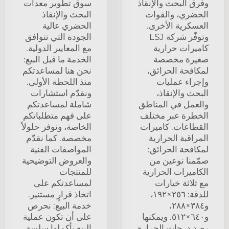
وفرق البحث والإنقاذ
سوق تطوير معدات
الحضري، والقوات
البحث والإنقاذ
العسكرية الأخرى.
الحضري عالية
وتوفّر شركة LSJ
الجودة التي تتوافق
كاميرات حرارية
مع المعايير الدولية.
صغيرة مخصصة
الخدمة ما قبل البيع:
لمكافحة الحرائق،
نحن هنا لمساعدتكم
وإجراء عمليات
منذ اللحظة الأولى.
البحث والإنقاذ،
ونقدّم استشارات
والعمل في المناطق
شاملة لمساعدتكم
الخطرة عبر مختلف
على فهم متطلباتكم
القطاعات. كاميرات
الخاصة، ونوفر حلولاً
المراقبة الحرارية
مخصصة. كما نقدّم
لمكافحة الحرائق:
المواصفات الفنية
صمّمنا نوعين من
والعروض التوضيحية
الكاميرات الحرارية
للمنتجات
مع ثلاثة خيارات
لمساعدتكم على
للدقة: ٢٥٦×١٩٢،
اتخاذ قرارٍ مستنير.
و٣٨٤×٢٨٨،
خدمة البيع: نحرص
و٦٤٠×٥١٢. ويمكنها
على أن تكون عملية
رصد درجات الحرارة
البيع بأكملها سلسة