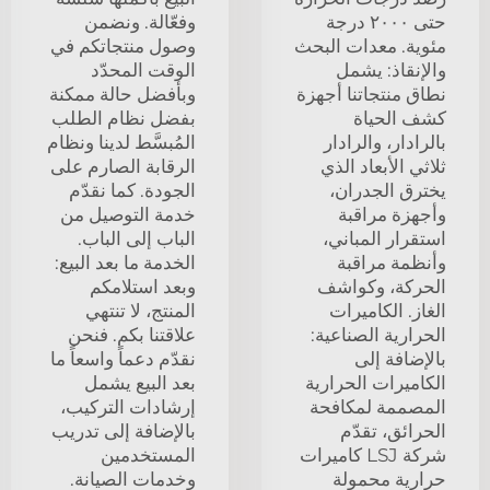
حتى ٢٠٠٠ درجة
وفعّالة. ونضمن
مئوية. معدات البحث
وصول منتجاتكم في
والإنقاذ: يشمل
الوقت المحدّد
نطاق منتجاتنا أجهزة
وبأفضل حالة ممكنة
كشف الحياة
بفضل نظام الطلب
بالرادار، والرادار
المُبسَّط لدينا ونظام
ثلاثي الأبعاد الذي
الرقابة الصارم على
يخترق الجدران،
الجودة. كما نقدّم
وأجهزة مراقبة
خدمة التوصيل من
استقرار المباني،
الباب إلى الباب.
وأنظمة مراقبة
الخدمة ما بعد البيع:
الحركة، وكواشف
وبعد استلامكم
الغاز. الكاميرات
المنتج، لا تنتهي
الحرارية الصناعية:
علاقتنا بكم. فنحن
بالإضافة إلى
نقدّم دعماً واسعاً ما
الكاميرات الحرارية
بعد البيع يشمل
المصممة لمكافحة
إرشادات التركيب،
الحرائق، تقدّم
بالإضافة إلى تدريب
شركة LSJ كاميرات
المستخدمين
حرارية محمولة
وخدمات الصيانة.