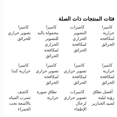
فئات المنتجات ذات الصلة
كاميرا
كاميرات
كاميرا
كاميرا
حرارية
التصوير
محمولة باليد
تصوير حراري
لمكافحة
الحراري
للتصوير
للحرائق
الحرائق
لمكافحة
الحراري
الحرائق
لمكافحة
الحرائق
كاميرا
كاميرا
كاميرا
كاميرا
حرارية
تصوير حراري
تصوير حراري
حرارية كندا
لمكافحة
لمكافحة
لمكافحة
الحرائق
الحرائق
الحرائق
أفضل نطاق
كاميرات
نطاق صورة
كاشف
رؤية ليلية
تصوير حراري
حرارية
تسرب المياه
لصيد الخنازير
لرجال
بالأشعة تحت
الإطفاء
الحمراء