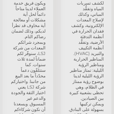
لكشف تسربات
ويكون فريق خدمة
المياه وتفقُّد
العملاء لدينا متاحاً
المباني، وكذلك
دائماً لحل أية
لإصلاح المعدات
مشكلات أو معالجة
الإلكترونية، وكشف
أية مخاوف قد تطرأ
فقدان الحرارة في
لديكم، وذلك لضمان
أنظمة التدفئة
رضاكم التام.
الأرضية، وتفقُّد
وبمجرد شرائكم
أنظمة التكييف
المعدات من شركة
والتبريد (HVAC).
LSJ، سنوفّر لكم
المناظير الحرارية
ضماناً لمدة ثلاث
ومناظير الرؤية
سنوات. كما
الليلية: تمتاز مناظير
ستتلقّون دعماً
الرؤية الليلية لدينا
محدّداً ما بعد البيع
بوضوح رؤية ممتاز
من جانبنا. واختياركم
في الظلام، وهي
شركة LSJ يعني
تحظى بشعبية كبيرة
اختيار الثقة والجودة
بين الصيادين.
والدعم غير
ويمكن تركيبها
المسبوق. ويسعدنا
بسهولة على البنادق.
أن نكون شركاءكم