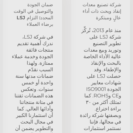
شركة تصنيع معدات
ضمان الجودة
إنقاذ وبحث ذات أداء
والتوصيل في الوقت
عالٍ ومبتكرة
المحدد: التزام LSJ
برضاء العملاء
منذ عام 2013، تُركِّز
شركة LSJ على
في شركة LSJ،
تطوير التصنيع
ندرك أهمية تقديم
وتوريد وبيع معدات
منتجات فائقة
عالية الأداء الخاصة
الجودة وخدمة عملاء
بالبحث والإنقاذ
ممتازة. ولهذا
والإطفاء. وقد
السبب نقدّم
حصلت LSJ على
ضمانات مدتها سنة
شهادات معايير
واحدة أو خمس
الجودة ISO9001
سنوات. وتعكس
وCE وROHS. كما
هذه الضمانات ثقتنا
تمتلك أكثر من ٣٠
في متانة منتجاتنا
براءة اختراع.
وأدائها العالي. كما
وبصفتها شركة رائدة
أن استثمارنا الكبير
في مجالها، فإننا
في مجال البحث
نستثمر استثمارات
والتطوير يضمن أن