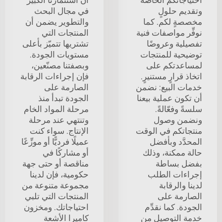
وتقديم حلولٍ
في مجال البحث
مخصصةٍ لكم. كما
والتطوير يضمن أن
نوفِّر مواصفات فنية
المنتجات التي
تفصيلية وعروضًا
تشتريها تتميّز بأعلى
توضيحية للمنتجات
مستويات الجودة.
لمساعدتكم على
وبصفتنا مصنّعين،
اتخاذ قرارٍ مستنيرٍ.
فإن إجراءات الرقابة
خدمات البيع: نضمن
الصارمة على
أن تكون عملية بيعنا
الجودة تبدأ منذ
سلسةً وفعّالةً.
مرحلة المواد الخام
ونضمن وصول
وتنتهي عند مرحلة
منتجاتكم في الوقت
الإنتاج. سواء كنت
المحدَّد وبأفضل
عميلًا فرديًّا أو موزِّعًا
حالة ممكنة، وذلك
أو مشاركًا في
بفضل بساطة
مناقصة أو حتى جهة
إجراءات الطلب
حكومية، فإن لدينا
لدينا والرقابة
مجموعة متنوعة من
الصارمة على
المنتجات التي تلبي
الجودة. كما نقدِّم
احتياجاتك. ومخزون
خدمة التوصيل من
كاميرا الأشعة