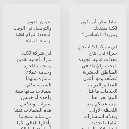
لماذا يمكن أن تكون
ضمان الجودة
LSJ مصنعك
والتوصيل في الوقت
وموردك الأساسي؟
المحدد: التزام LSJ
برضاء العملاء
في شركة LSJ، نحن
خبراء في إنتاج
في شركة LSJ،
معدات عالية الجودة
ندرك أهمية تقديم
للبحث والإنقاذ في
منتجات فاخرة
المناطق الحضرية،
وخدمة عملاء
مُصنَّعة وفق أعلى
ممتازة. ولهذا
المعايير الدولية.
السبب نقدّم
الخدمات ما قبل
ضمانات مدتها سنة
البيع: نحن هنا
واحدة أو خمس
لمساعدتكم منذ
سنوات. وتعكس
اللحظة الأولى.
هذه الضمانات ثقتنا
ونقدِّم استشارات
في متانة منتجاتنا
شاملة لتحديد
وأدائها العالي. كما
احتياجاتكم الخاصة
أن استثمارنا الكبير