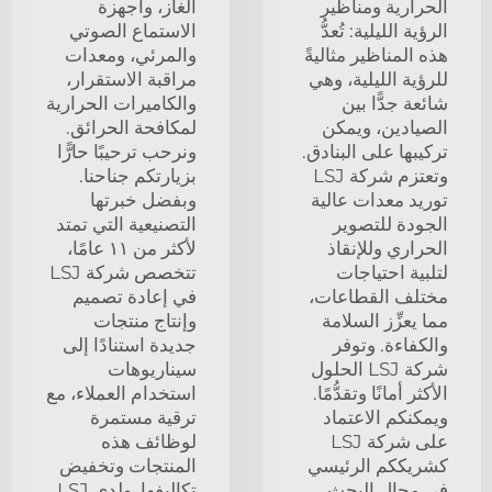
الحرارية ومناظير
الغاز، وأجهزة
الرؤية الليلية: تُعدُّ
الاستماع الصوتي
هذه المناظير مثاليةً
والمرئي، ومعدات
للرؤية الليلية، وهي
مراقبة الاستقرار،
شائعة جدًّا بين
والكاميرات الحرارية
الصيادين، ويمكن
لمكافحة الحرائق.
تركيبها على البنادق.
ونرحب ترحيبًا حارًّا
وتعتزم شركة LSJ
بزيارتكم جناحنا.
توريد معدات عالية
وبفضل خبرتها
الجودة للتصوير
التصنيعية التي تمتد
الحراري وللإنقاذ
لأكثر من ١١ عامًا،
لتلبية احتياجات
تتخصص شركة LSJ
مختلف القطاعات،
في إعادة تصميم
مما يعزِّز السلامة
وإنتاج منتجات
والكفاءة. وتوفر
جديدة استنادًا إلى
شركة LSJ الحلول
سيناريوهات
الأكثر أمانًا وتقدُّمًا.
استخدام العملاء، مع
ويمكنكم الاعتماد
ترقية مستمرة
على شركة LSJ
لوظائف هذه
كشريككم الرئيسي
المنتجات وتخفيض
في مجال البحث
تكاليفها. ولدى LSJ