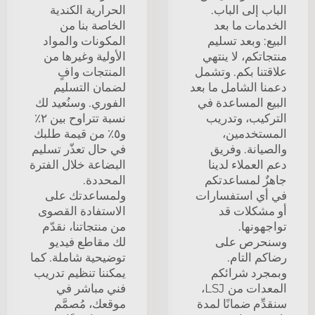
الباب إلى الباب.
الحرارية الكندية
الخدمات ما بعد
الخاصة بنا من
البيع: وبعد تسليم
المكونات والمواد
منتجاتكم، لا ينتهي
الأولية وغيرها من
علاقتنا بكم. وتشمل
المنتجات وافٍ
دعمنا الشامل ما بعد
لضمان التسليم
البيع المساعدة في
الفوري. وسنُعيد لك
التركيب، وتدريب
نسبة تتراوح بين ٢٪
المستخدمين،
و٥٪ من قيمة طلبك
والصيانة. وفريق
في حال تعذّر تسليم
دعم العملاء لدينا
البضاعة خلال الفترة
جاهزٌ لمساعدتكم
المحددة.
في أي استفسارات
ولمساعدتك على
أو مشكلات قد
الاستفادة القصوى
تواجهونها.
من منتجاتنا، نقدّم
وسنحرص على
لك مقاطع فيديو
رضاكم التام.
توضيحية شاملة. كما
وبمجرد شرائكم
يمكننا تنظيم تدريب
المعدات من LSJ،
فني مباشر في
سنقدِّم ضمانًا لمدة
موقعك، مُصمَّم