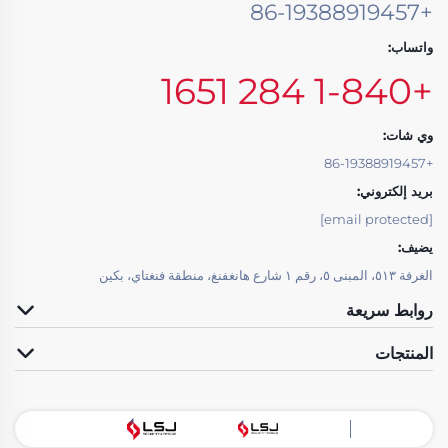
+86-19388919457
واتساب:
+1-840 284 1651
وي شات:
+86-19388919457
بريد إلكتروني:
[email protected]
يضيف:
الغرفة ٥١٣، المبنى ٥، رقم ١ شارع هانغفنغ، منطقة فنغتاي، بكين
روابط سريعة
المنتجات