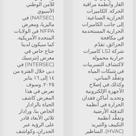
الغاز وأنظمة مراقبة
للأمن الوطني
الحركة. الكاميرات
الآسيوي
الحرارية الصناعية:
(NATSEC) في
إلى جانب الكاميرات
ماليزيا، ومعرض
الحرارية المستخدمة
NFPA في الولايات
في مكافحة
المتحدة الأمريكية.
الحرائق، تقدّم
كما سيكون لدينا
شركة LSJ كاميرات
جناح خاص في
حرارية محمولة
معرض إنترسيك
لاكتشاف التسريبات
(INTERSEC) في
في شبكات المياه
دبي خلال الفترة من
وتفقُّد المباني،
١٤ إلى ١٦ يناير
وكذلك في إصلاح
٢٠٢٥. وسوف
الأجهزة الإلكترونية
نعرض في هذا
وتحديد أماكن فقدان
المعرض كاشف
الحرارة في أنظمة
الحياة بالرادار
التدفئة الأرضية
الخاص بنا، ورادار
وتفقُّد أنظمة
ثلاثي الأبعاد قادر
التكييف والتبريد
على الرؤية عبر
(HVAC). المناظير
الجدران، وكواشف