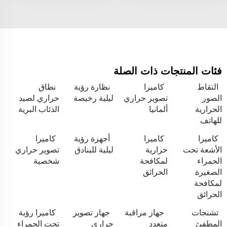
فئات المنتجات ذات الصلة
التقاط
كاميرا
نظارة رؤية
نطاق
الصور
تصوير حراري
ليلية رخيصة
حراري لصيد
الحرارية
ألمانيا
الذئاب البرية
للهاتف
كاميرا
كاميرا
أجهزة رؤية
كاميرا
الأشعة تحت
حرارية
ليلية للبنادق
تصوير حراري
الحمراء
لمكافحة
شخصية
الصغيرة
الحرائق
لمكافحة
الحرائق
تشنجات
جهاز مراقبة
جهاز تصوير
كاميرا رؤية
المطفئ
متعدد
حراري
تحت الحمراء