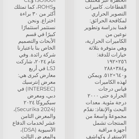
القطاعات. كاميرات
وROHS، كما تمتلك
التصوير الحراري
أكثر من ٣٠ براءة
لمكافحة الحرائق:
اختراع. ونحن
قمنا بدراسة وتطوير
نستثمر استثمارًا
نوعين من
كبيرًا في قسم
الكاميرات الحرارية،
الأبحاث والتصميم
وهي متوفرة بثلاثة
الخاص بنا باعتبارنا
خيارات للدقة:
شركة رائدة. وفي
٢٥٦×١٩٢
عام ٢٠٢٤، شاركت
و٣٨٤×٢٨٨
LSJ في أربع
و٦٤٠×٥١٢. ويمكن
معارض كبرى هي:
لهذه الكاميرات
معرض إنترسيك
قياس درجات
(INTERSEC) في
الحرارة حتى ٢٠٠٠
دبي، ومعرض
درجة مئوية. معدات
سيكيروكا ٢٠٢٤
البحث والإنقاذ: نقدّم
(Securika 2024)،
مجموعةً واسعةً من
والمعرض الثامن
المنتجات تشمل
عشر لخدمات الدفاع
أجهزة مراقبة
الآسيوية (DSA)،
الاستقرار وكواشف
والمعرض الثالث