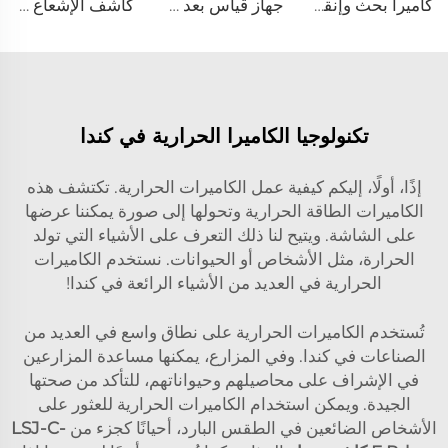
كاميرا بحث وإنقاذ من نوع الصندوق CRMB-V500
جهاز قياس بعد الحركة الهيكلية بالليزر YZ-120
كاشف الإشعاع النووي SEED-RA
تكنولوجيا الكاميرا الحرارية في كندا
إذًا، أولًا، إليكم كيفية عمل الكاميرات الحرارية. تكتشف هذه
الكاميرات الطاقة الحرارية وتحولها إلى صورة يمكننا عرضها
على الشاشة. ويتيح لنا ذلك التعرف على الأشياء التي تولد
الحرارة، مثل الأشخاص أو الحيوانات. نستخدم الكاميرات
الحرارية في العديد من الأشياء الرائعة في كندا!
تُستخدم الكاميرات الحرارية على نطاق واسع في العديد من
الصناعات في كندا. وفي المزارع، يمكنها مساعدة المزارعين
في الإشراف على محاصيلهم وحيواناتهم، للتأكد من صحتها
الجيدة. ويمكن استخدام الكاميرات الحرارية للعثور على
الأشخاص الضائعين في الطقس البارد، أحيانًا كجزء من
LSJ-C-