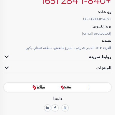
+1-840 284 1651
وي شات:
+86-19388919457
بريد إلكتروني:
[email protected]
يضيف:
الغرفة ٥١٣، المبنى ٥، رقم ١ شارع هانغفنغ، منطقة فنغتاي، بكين
روابط سريعة
المنتجات
تابعنا