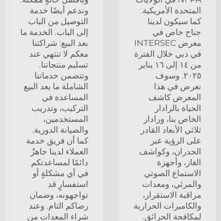
المتحدة الأمريكية.
وندعم أيضًا خدمة
كما سيكون لدينا
التوصيل من الباب
جناح خاص في
إلى الباب. الخدمة ما
معرض INTERSEC
بعد البيع: شراكتنا
في دبي خلال الفترة
معكم لا تنتهي عند
من ١٤ إلى ١٦ يناير
تسليم منتجاتنا.
٢٠٢٥. وسوف
وتتضمن خدماتنا
نعرض في هذا
الشاملة ما بعد البيع
المعرض كاشف
المساعدة في
الحياة بالرادار
التركيب، وتدريب
الخاص بنا، ورادار
المستخدمين،
ثلاثي الأبعاد القادر
والصيانة الدورية.
على الرؤية عبر
كما أن فريق خدمة
الجدران، وكواشف
العملاء لدينا جاهزٌ
الغاز، وأجهزة
دائمًا لمساعدتكم
الاستماع الصوتي
في أي مشكلةٍ أو
والمرئي، ومعدات
استفسارٍ قد
مراقبة الاستقرار،
تواجهونه، وضمان
والكاميرات الحرارية
رضاكم التام. وعند
لمكافحة الحرائق.
شراء المعدات من