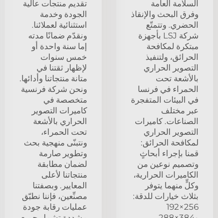
السلامة العامة
تقديم منتجات عالية
وفرق البحث والإنقاذ
الجودة وخدمة
الحضري. وتتمتّع
استثنائية لعملائنا.
شركة LSJ بأجهزة
ونقدّم ضمانًا مدته
مبتكرة لمكافحة
إما سنة واحدة أو
الحرائق، ولتنفيذ
خمس سنوات
التصوير الحراري
لإظهار ثقتنا في
بالأشعة تحت
متانة منتجاتنا وأدائها.
الحمراء في فرنسا
ونحن شركة فرنسية
في البيئات المتفجرة
متخصصة في
عبر مختلف
كاميرات التصوير
الصناعات. كاميرات
الحراري بالأشعة
التصوير الحراري
تحت الحمراء،
لمكافحة الحرائق:
ونتبنّى منهجية بحث
قمنا بإجراء أبحاثٍ
وتطوير صارمة
وتصميم نوعين من
لضمان مطابقة
الكاميرات الحرارية،
منتجاتنا لأعلى
وكلٍّ منهما يتوفر
المعايير. وبصفتنا
بثلاث خيارات للدقة:
مصنِّعين، فإننا نطبّق
256×192
عمليات رقابة جودة
و384×288
مشددة تشمل جميع