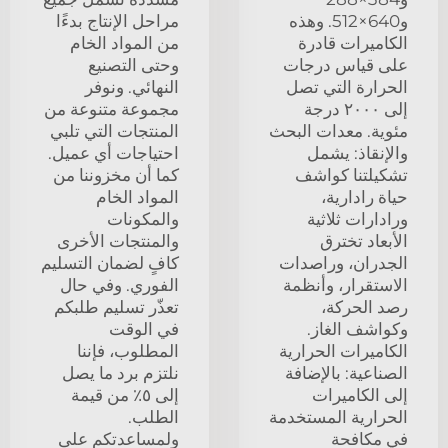
و640×512. وهذه
مراحل الإنتاج بدءًا
الكاميرات قادرة
من المواد الخام
على قياس درجات
وحتى التصنيع
الحرارة التي تصل
النهائي. ونوفر
إلى ٢٠٠٠ درجة
مجموعة متنوعة من
مئوية. معدات البحث
المنتجات التي تلبي
والإنقاذ: يشمل
احتياجات أي عميل.
تشكيلتنا كواشف
كما أن مخزوننا من
حياة رادارية،
المواد الخام
ورادارات ثلاثية
والمكونات
الأبعاد تخترق
والمنتجات الأخرى
الجدران، وراصدات
كافٍ لضمان التسليم
الاستقرار، وأنظمة
الفوري. وفي حال
رصد الحركة،
تعذّر تسليم طلبكم
وكواشف الغاز.
في الوقت
الكاميرات الحرارية
المطلوب، فإننا
الصناعية: بالإضافة
نلتزم برد ما يصل
إلى الكاميرات
إلى ٥٪ من قيمة
الحرارية المستخدمة
الطلب.
في مكافحة
ولمساعدتكم على