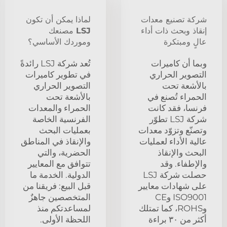
شركة تصنيع معدات
لماذا يمكن أن تكون
إنقاذ وبحث ذات أداء
LSJ مصنعك
عالٍ ومبتكرة
وموردك الأساسي؟
وبما أن كاميرات
تُعد شركة LSJ رائدةً
التصوير الحراري
في تطوير كاميرات
بالأشعة تحت
التصوير الحراري
الحمراء تُصنع في
بالأشعة تحت
فرنسا، فقد كانت
الحمراء والمعدات
شركة LSJ تطوّر
الفرنسية الخاصة
وتصنّع وتزوّد معدات
بعمليات البحث
عالية الأداء لعمليات
والإنقاذ في المناطق
البحث والإنقاذ
الحضرية، والتي
والإطفاء. وقد
تتوافق مع المعايير
حصلت شركة LSJ
الدولية. الخدمة ما
على شهادات معايير
قبل البيع: فريقنا من
ISO9001 وCE
المتخصصين جاهزٌ
وROHS، كما تمتلك
لمساعدتكم منذ
أكثر من ٣٠ براءة
اللحظة الأولى.