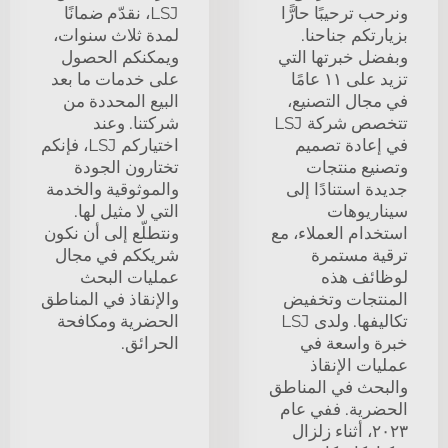
ونرحب ترحيبًا حارًّا
LSJ، نقدّم ضمانًا
بزيارتكم جناحنا.
لمدة ثلاث سنوات،
وبفضل خبرتها التي
ويمكنكم الحصول
تزيد على ١١ عامًا
على خدمات ما بعد
في مجال التصنيع،
البيع المحددة من
تتخصص شركة LSJ
شركتنا. وعند
في إعادة تصميم
اختياركم LSJ، فإنكم
وتصنيع منتجات
تختارون الجودة
جديدة استنادًا إلى
والموثوقية والخدمة
سيناريوهات
التي لا مثيل لها.
استخدام العملاء، مع
ونتطلّع إلى أن نكون
ترقية مستمرة
شريككم في مجال
لوظائف هذه
عمليات البحث
المنتجات وتخفيض
والإنقاذ في المناطق
تكاليفها. ولدى LSJ
الحضرية ومكافحة
خبرة واسعة في
الحرائق.
عمليات الإنقاذ
والبحث في المناطق
الحضرية. ففي عام
٢٠٢٣، أثناء زلزال