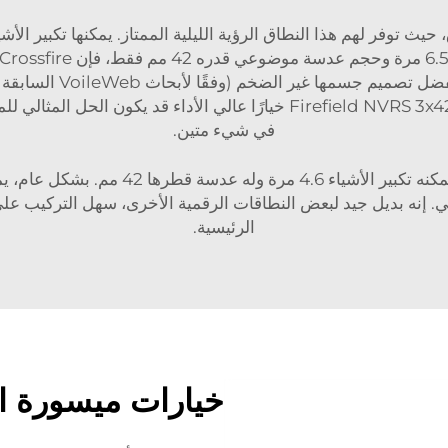
، حيث توفر لهم هذا النطاق الرؤية الليلية الممتاز. يمكنها تكبير
الأخرى في هذه القائمة ب
ضوء مدمج بحيث يمكنك الرؤية دون فتح الشاشة. يعتبر Firefield NVRS 3x42 خي
في شيء متين.
يمكن للمصطادين والراميين اختيار هذا النطا
ي. إنه بديل جيد لبعض النطاقات الرقمية الأخرى، سهل التركيب على
الرئيسية.
خيارات ميسورة ال