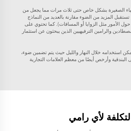
 الأشياء الصغيرة بشكل خاص حتى ثلاث مرات مما يجعل من
السهل تحديد التفاصيل الإجرامية المحتملة. مع تكبير 6.5 مرة وحجم عدسة موضوعي قدره 42 مم فقط، فإن Crossfire تستقبل المزيد من الضوء مقارنة بالعديد من النماذج
ينما لا تزال توفر تعاملًا جيدًا بفضل تصميم جسمها غير الضخم (وفقًا لأبحاث VoileWeb السابقة حول الأمور مثل الزوايا أو المسافات). كما تحتوي على
ارًا عالي الأداء قد يكون الحل المثالي للمصطادين والرامين الترفيهيين الذين يبحثون عن استثمار
ق بالتأكيد. يمكنه تكبير الأشياء 4.6 مرة وله عدسة قطرها 42 مم. بشكل عام، يمكن استخدامه خلال النهار والليل حيث يتم تضمين ضوء،
 البندقية وأرخص أيضًا من معظم العلامات التجارية
تكلفة لأي رامي