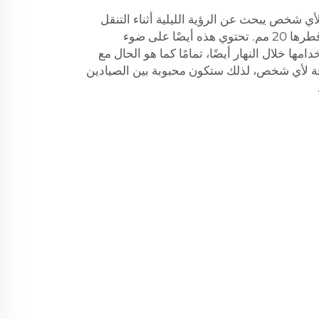
أي شخص يبحث عن الرؤية الليلية أثناء التنقل
أيضًا. تكبيرها هو 1x ولديها عدسة قطرها 20 مم. تحتوي هذه أيضًا على ضوء
مها خلال النهار أيضًا، تمامًا كما هو الحال مع
حة لأي شخص، لذلك ستكون محبوبة بين الصيادين