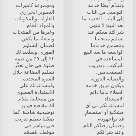
ونقدّم أيضًا خدمة
ومجموعة كاميرات
التوصيل من الباب
التصوير الحراري
إلى الباب. الخدمة ما
للغازات والمكونات
بعد البيع: لا تنتهي
والمواد الخام
شراكتنا معكم عند
وغيرها من المنتجات
تسليم منتجاتنا.
واسعةٌ بما يكفي
وتتضمن خدماتنا
لضمان التسليم
الواسعة ما بعد البيع
الفوري. وسنُعيد لك
المساعدة في
٢٪ إلى ٥٪ من قيمة
التركيب، وتدريب
طلبك في حال تعذَّر
المستخدمين،
تسليم البضاعة خلال
والصيانة الدورية.
الفترة المحددة.
ويكون فريق خدمة
ولمساعدتك على
العملاء لدينا دائم
الاستفادة القصوى
الاستعداد
من منتجاتنا، نقدّم
لمساعدتكم في أي
لك مقاطع فيديو
مشكلةٍ أو استفسارٍ
توضيحية شاملة. كما
قد تواجهونه،
يمكننا تنظيم تدريب
وضمان رضاكم التام.
فني مباشر في
وعند شرائكم
موقعك، مُصمَّم