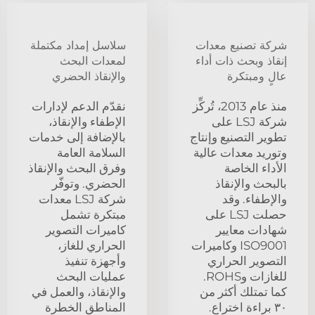
شركة تصنيع معدات
سلاسل إمداد مكتملة
إنقاذ وبحث ذات أداء
لمعدات البحث
عالٍ ومبتكرة
والإنقاذ الحضري
منذ عام 2013، تُركِّز
نقدّم الدعم لإدارات
شركة LSJ على
الإطفاء والإنقاذ،
تطوير التصنيع وإنتاج
بالإضافة إلى خدمات
وتوريد معدات عالية
السلامة العامة
الأداء الخاصة
وفرق البحث والإنقاذ
بالبحث والإنقاذ
الحضري. وتوفّر
والإطفاء. وقد
شركة LSJ معدات
حصلت LSJ على
مبتكرة تشمل
شهادات معايير
كاميرات التصوير
ISO9001 وكاميرات
الحراري للغاز،
التصوير الحراري
وأجهزة تنفيذ
للغازات وROHS.
عمليات البحث
كما تمتلك أكثر من
والإنقاذ، والعمل في
٣٠ براءة اختراع.
المناطق الخطرة