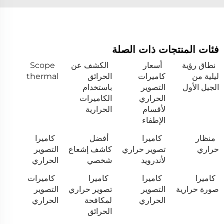
فئات المنتجات ذات الصلة
نطاق رؤية
أسعار
الكشف عن
Scope
ليلية من
كاميرات
الحرائق
thermal
الجيل الأول
التصوير
باستخدام
الحراري
الكاميرات
لأقسام
الحرارية
الإطفاء
منظار
كاميرا
أفضل
كاميرا
حراري
تصوير حراري
كاشف إشعاع
التصوير
لأندرويد
شخصي
الحراري
كاميرا
كاميرا
كاميرا
كاميرات
صورة حرارية
التصوير
تصوير حراري
التصوير
الحراري
لمكافحة
الحراري
الحرائق