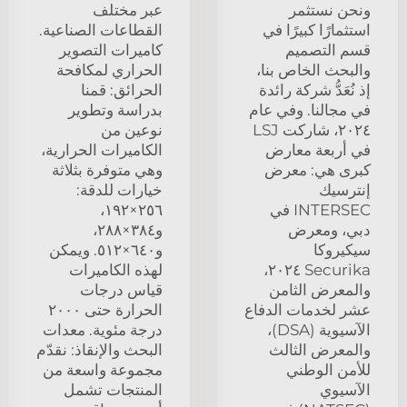
ونحن نستثمر
عبر مختلف
استثمارًا كبيرًا في
القطاعات الصناعية.
قسم التصميم
كاميرات التصوير
والبحث الخاص بنا،
الحراري لمكافحة
إذ نُعَدُّ شركة رائدة
الحرائق: قمنا
في مجالنا. وفي عام
بدراسة وتطوير
٢٠٢٤، شاركت LSJ
نوعين من
في أربعة معارض
الكاميرات الحرارية،
كبرى هي: معرض
وهي متوفرة بثلاثة
إنترسيك
خيارات للدقة:
INTERSEC في
٢٥٦×١٩٢،
دبي، ومعرض
و٣٨٤×٢٨٨،
سيكيروكا
و٦٤٠×٥١٢. ويمكن
Securika ٢٠٢٤،
لهذه الكاميرات
والمعرض الثامن
قياس درجات
عشر لخدمات الدفاع
الحرارة حتى ٢٠٠٠
الآسيوية (DSA)،
درجة مئوية. معدات
والمعرض الثالث
البحث والإنقاذ: نقدّم
للأمن الوطني
مجموعة واسعة من
الآسيوي
المنتجات تشمل