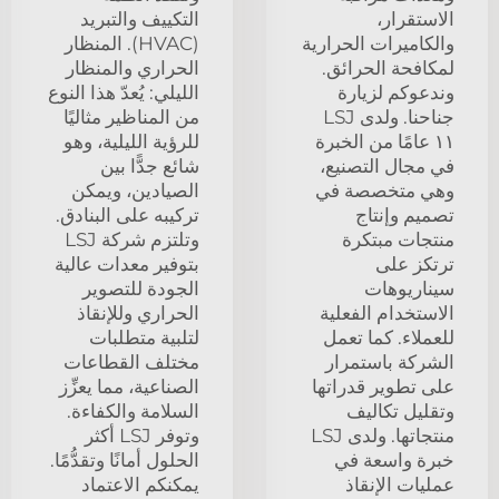
الاستقرار،
التكييف والتبريد
والكاميرات الحرارية
(HVAC). المنظار
لمكافحة الحرائق.
الحراري والمنظار
وندعوكم لزيارة
الليلي: يُعدّ هذا النوع
جناحنا. ولدى LSJ
من المناظير مثاليًا
١١ عامًا من الخبرة
للرؤية الليلية، وهو
في مجال التصنيع،
شائع جدًّا بين
وهي متخصصة في
الصيادين، ويمكن
تصميم وإنتاج
تركيبه على البنادق.
منتجات مبتكرة
وتلتزم شركة LSJ
ترتكز على
بتوفير معدات عالية
سيناريوهات
الجودة للتصوير
الاستخدام الفعلية
الحراري وللإنقاذ
للعملاء. كما تعمل
لتلبية متطلبات
الشركة باستمرار
مختلف القطاعات
على تطوير قدراتها
الصناعية، مما يعزِّز
وتقليل تكاليف
السلامة والكفاءة.
منتجاتها. ولدى LSJ
وتوفر LSJ أكثر
خبرة واسعة في
الحلول أمانًا وتقدُّمًا.
عمليات الإنقاذ
يمكنكم الاعتماد