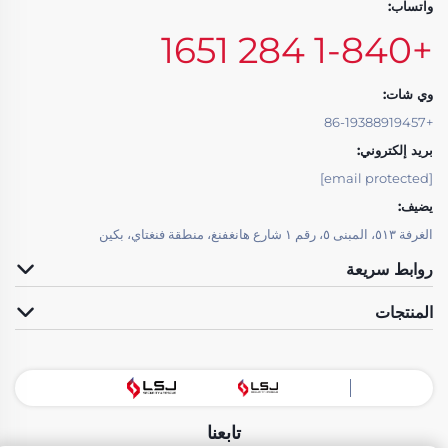
واتساب:
+1-840 284 1651
وي شات:
+86-19388919457
بريد إلكتروني:
[email protected]
يضيف:
الغرفة ٥١٣، المبنى ٥، رقم ١ شارع هانغفنغ، منطقة فنغتاي، بكين
روابط سريعة
المنتجات
تابعنا