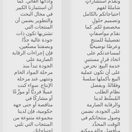
ونقدّم استشاراتٍ
وأدائها العالي. كما
شاملةً لفهم
أن استثمارنا الكبير
احتياجاتكم بالكامل
في مجال البحث
وتصميم حلولٍ
والتطوير يضمن أن
مخصصةٍ لكم. كما
المنتجات التي
نقدّم مواصفاتٍ
تشتريها تكون ذات
تفصيليةً للمنتج
جودة عالية جدًّا.
وعرضًا توضيحيًّا
وبصفتنا مصنِّعين،
لمساعدتكم على
فإن إجراءات الرقابة
اتخاذ قرارٍ مستنيرٍ.
الصارمة على
خدمة البيع: نحرص
الجودة تبدأ منذ
على أن تكون عملية
مرحلة المواد الخام
البيع بأكملها سلسةً
وتنتهي عند مرحلة
وفعّالةً. وبفضل
الإنتاج. سواء كنت
نظام الطلب
عميلًا فرديًّا أو موزِّعًا
المُبسَّط لدينا
أو مشاركًا في
والرقابة الصارمة
مناقصة أو حتى جهة
على الجودة، نضمن
حكومية، فإن لدينا
وصول منتجاتكم في
مجموعة متنوعة من
الوقت المحدَّد
المنتجات التي تلبي
وبأفضل حالةٍ ممكنة.
احتياجاتك.