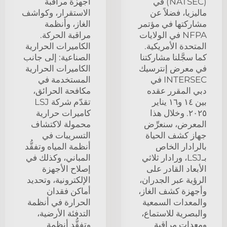
(NATSEC) في
أجهزة مراقبة
ماليزيا، فضلاً عن
الاستقرار، وكواشف
مشاركتها في مؤتمر
الغاز، وأنظمة
NFPA في الولايات
مراقبة الحركة.
المتحدة الأمريكية.
الكاميرات الحرارية
كما سجَّلنا مشاركتنا
الصناعية: إلى جانب
في معرض إنترسيك
الكاميرات الحرارية
INTERSEC في
المستخدمة في
دبي المقرر عقده
مكافحة الحرائق،
بين ١٤ و١٦ يناير
تقدّم شركة LSJ
٢٠٢٥. وخلال هذا
كاميرات حرارية
المعرض، سنعرِّض
محمولة لاكتشاف
جهاز كشف الحياة
التسريبات في
بالرادار الخاص
أنظمة المياه وتفقُّد
بـLSJ، ورادار ثلاثي
المباني، وكذلك في
الأبعاد القادر على
إصلاح الأجهزة
الرؤية عبر الجدران،
الإلكترونية، وتحديد
وأجهزة كشف الغاز،
أماكن فقدان
والمعدات السمعية
الحرارة في أنظمة
والبصرية للاستماع،
التدفئة الأرضية،
ومعدات مراقبة
وتفقُّد أنظمة