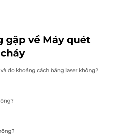
g gặp về Máy quét
 cháy
ị và đo khoảng cách bằng laser không?
hông?
không?