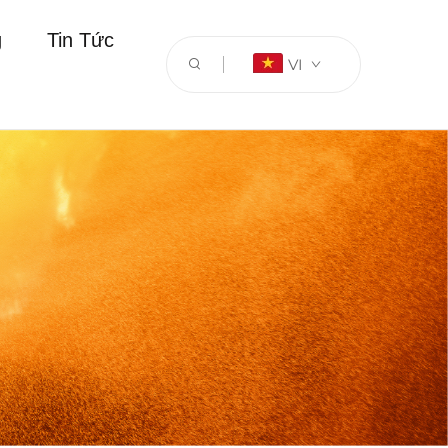
g
Tin Tức
VI