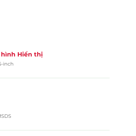
hình Hiển thị
5-inch
 MSDS