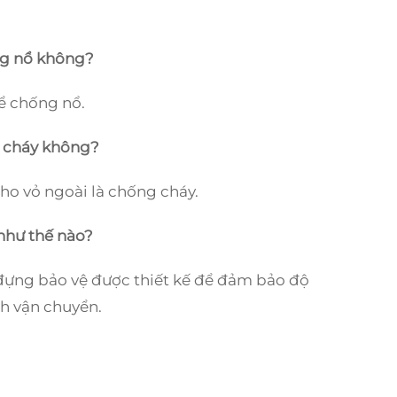
ng nổ không?
để chống nổ.
g cháy không?
cho vỏ ngoài là chống cháy.
như thế nào?
đựng bảo vệ được thiết kế để đảm bảo độ
nh vận chuyển.