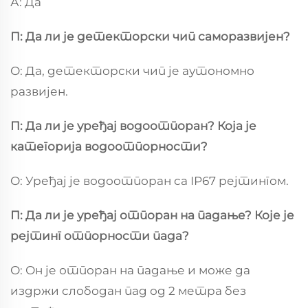
А: Да
П: Да ли је детекторски чип саморазвијен?
О: Да, детекторски чип је аутономно
развијен.
П: Да ли је уређај водоотпоран? Која је
категорија водоотпорности?
О: Уређај је водоотпоран са IP67 рејтингом.
П: Да ли је уређај отпоран на падање? Које је
рејтинг отпорности пада?
О: Он је отпоран на падање и може да
издржи слободан пад од 2 метра без