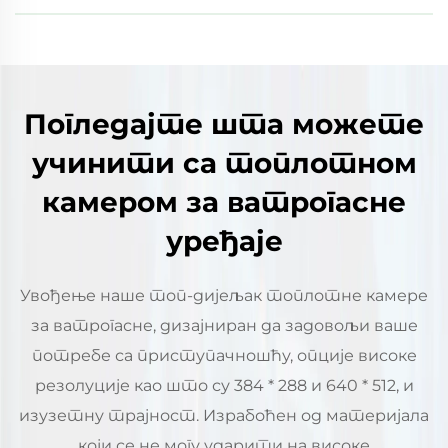
Погледајте шта можете
учинити са топлотном
камером за ватрогасне
уређаје
Увођење наше топ-дијељак топлотне камере
за ватрогасне, дизајниран да задовољи ваше
потребе са приступачношћу, опције високе
резолуције као што су 384 * 288 и 640 * 512, и
изузетну трајност. Израбоћен од материјала
који се не могу ударити на високе