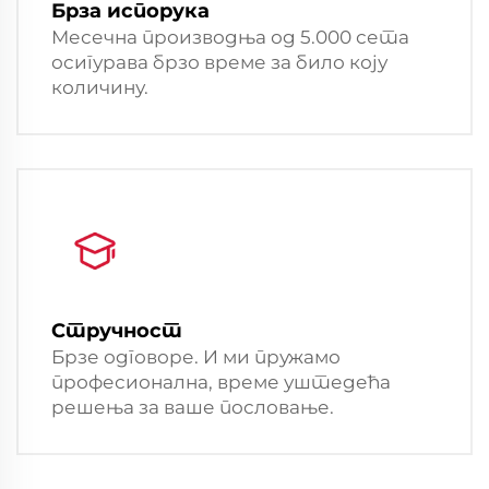
Брза испорука
Месечна производња од 5.000 сета
осигурава брзо време за било коју
количину.
Стручност
Брзе одговоре. И ми пружамо
професионална, време уштедећа
решења за ваше пословање.