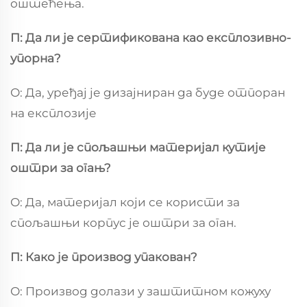
оштећења.
П: Да ли је сертификована као експлозивно-
упорна?
О: Да, уређај је дизајниран да буде отпоран
на експлозије
П: Да ли је спољашњи материјал кутије
оштри за огањ?
О: Да, материјал који се користи за
спољашњи корпус је оштри за оган.
П: Како је производ упакован?
О: Производ долази у заштитном кожуху