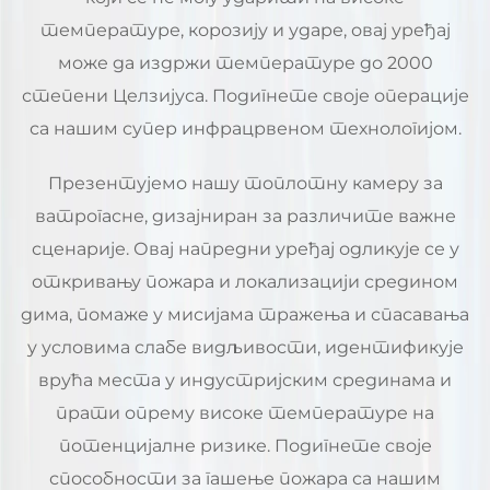
температуре, корозију и ударе, овај уређај
може да издржи температуре до 2000
степени Целзијуса. Подигнете своје операције
са нашим супер инфрацрвеном технологијом.
Презентујемо нашу топлотну камеру за
ватрогасне, дизајниран за различите важне
сценарије. Овај напредни уређај одликује се у
откривању пожара и локализацији средином
дима, помаже у мисијама тражења и спасавања
у условима слабе видљивости, идентификује
врућа места у индустријским срединама и
прати опрему високе температуре на
потенцијалне ризике. Подигнете своје
способности за гашење пожара са нашим