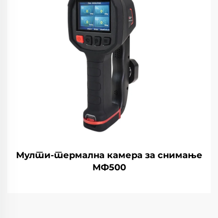
Мулти-термална камера за снимање
МФ500