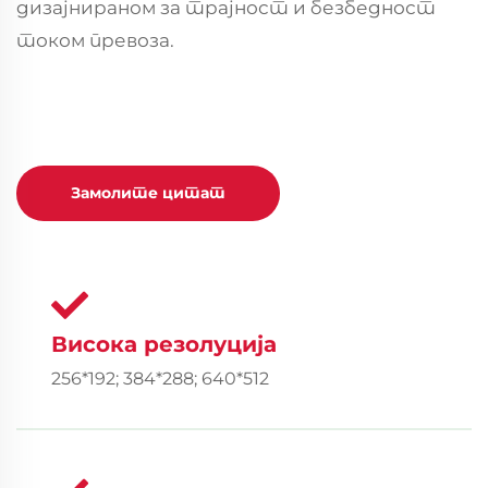
дизајнираном за трајност и безбедност
током превоза.
Замолите цитат
Висока резолуција
256*192; 384*288; 640*512