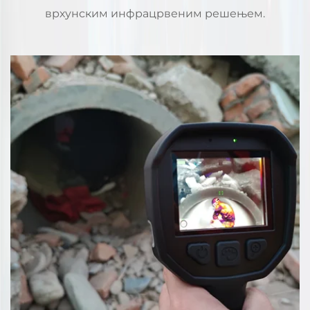
врхунским инфрацрвеним решењем.