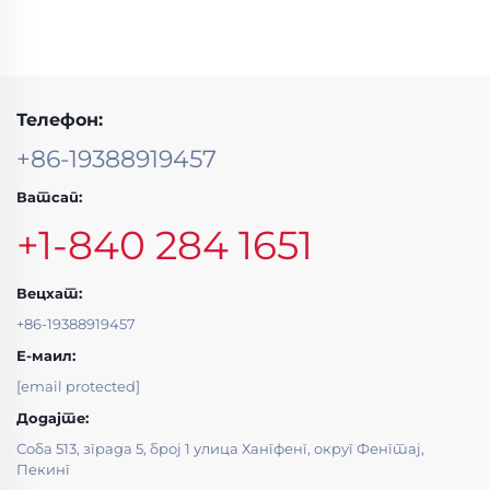
Телефон:
+86-19388919457
Ватсап:
+1-840 284 1651
Вецхат:
+86-19388919457
Е-маил:
[email protected]
Додајте:
Соба 513, зграда 5, број 1 улица Хангфенг, округ Фенгтај,
Пекинг