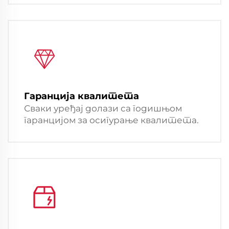
Гаранција квалитета
Сваки уређај долази са годишњом
гаранцијом за осигурање квалитета.