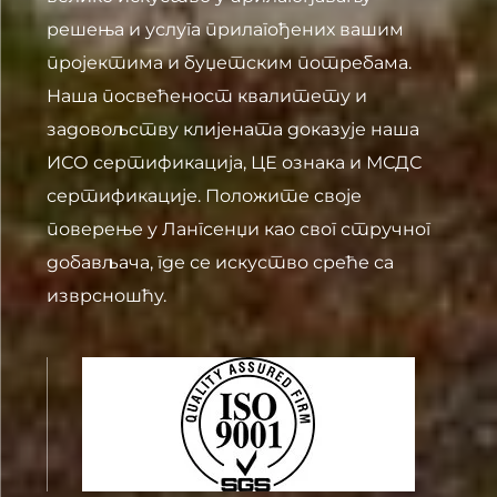
решења и услуга прилагођених вашим
пројектима и буџетским потребама.
Наша посвећеност квалитету и
задовољству клијената доказује наша
ИСО сертификација, ЦЕ ознака и МСДС
сертификације. Положите своје
поверење у Лангсенџи као свог стручног
добављача, где се искуство среће са
изврсношћу.