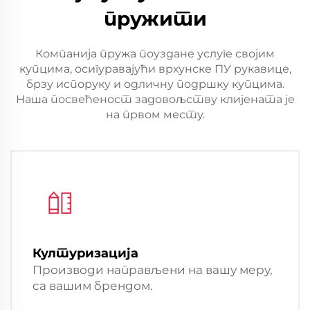
пружити
Компанија пружа поуздане услуге својим
купцима, осигуравајући врхунске ПУ рукавице,
брзу испоруку и одличну подршку купцима.
Наша посвећеност задовољству клијената је
на првом месту.
Културизација
Производи направљени на вашу меру,
са вашим брендом.