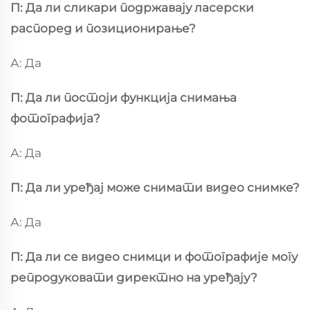
П: Да ли сликари подржавају ласерски
распоред и позиционирање?
А: Да
П: Да ли постоји функција снимања
фотографија?
А: Да
П: Да ли уређај може снимати видео снимке?
А: Да
П: Да ли се видео снимци и фотографије могу
репродуковати директно на уређају?