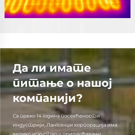
Да ли имате
питање о нашој
компанији?
Са преко 14 година посвећености
индустрији, Лангсенџи корпорација има
велико искуство у прилагођавању