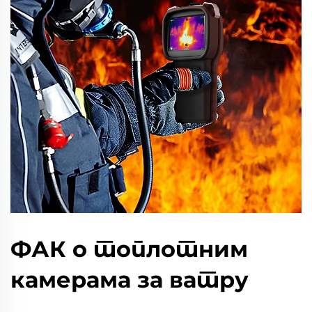
ФАК о топлотним
камерама за ватру