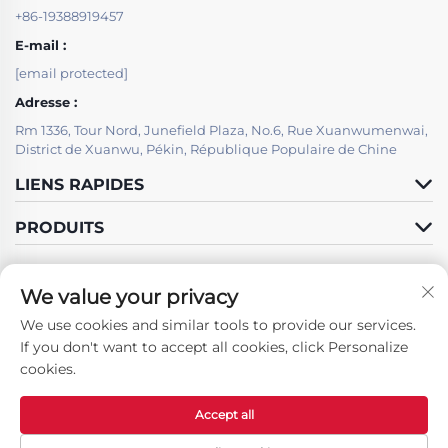
+86-19388919457
E-mail :
[email protected]
Adresse :
Rm 1336, Tour Nord, Junefield Plaza, No.6, Rue Xuanwumenwai,
District de Xuanwu, Pékin, République Populaire de Chine
LIENS RAPIDES
PRODUITS
We value your privacy
We use cookies and similar tools to provide our services.
Suivez-nous
If you don't want to accept all cookies, click Personalize
cookies.
Accept all
Droits d'auteur © Beijing LSJ Technology Development Co., Ltd. Tous
droits réservés -
Politique De Confidentialité