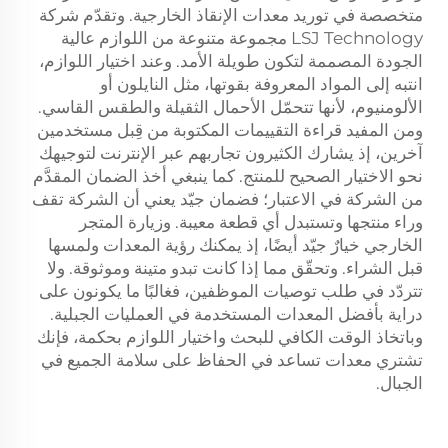
متخصصة في توريد معدات الإنقاذ الخارجية. وتقدّم شركة
LSJ Technology مجموعة متنوعة من اللوازم عالية
الجودة المصممة لتكون طويلة الأمد. وعند اختيار اللوازم،
انتبه إلى المواد المعروفة بقوتها، مثل النايلون أو
الألومنيوم، لأنها تتحمّل الأحمال الثقيلة والطقس القاسي.
ومن المفيد قراءة التقييمات المكتوبة من قِبل مستخدمين
آخرين، إذ يشارك الكثيرون تجاربهم عبر الإنترنت لتوجيهك
نحو الاختيار الصحيح للمنتج. كما ينبغي أخذ الضمان المقدَّم
من الشركة في الاعتبار؛ فضمان جيّد يعني أن الشركة تقف
وراء منتجها وتستبدل أي قطعة معيبة. وزيارة المتجر
الخارجي خيارٌ جيّد أيضًا، إذ يمكنك رؤية المعدات ولمسها
قبل الشراء. وتحقّق مما إذا كانت تبدو متينة وموثوقة. ولا
تتردّد في طلب توصيات الموظفين، فغالبًا ما يكونون على
دراية بأفضل المعدات المستخدمة في العمليات الجبلية.
وباتخاذ الوقت الكافي للبحث واختيار اللوازم بحكمة، فإنك
تشتري معدات تساعد في الحفاظ على سلامة الجميع في
الجبال.