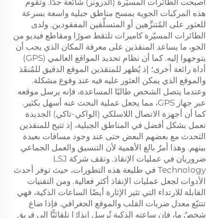
أصبحت الطائرات المسيّرة (الدرونز) شائعة جدًّا. وتقوم
هذه المركبات الجوية بمسح مناطق جبلية واسعة بسرعة
للعثور على المُتنزِّهين أو المتسلِّقين المفقودين. ولدى
الطائرات المسيّرة كاميرات تلتقط صورًا ومقاطع فيديو من
الجو، ما يساعد المنقذين على معرفة المكان الذي يجب أن
يتوجهوا إليه. كما أن نظام تحديد المواقع العالمي (GPS)
أداة رائعة أخرى؛ إذ يُظهر للمنقذين الموقع الدقيق للمُنقَذ
والموقع الذي يمكن العثور عليه فيه عند وقوع مشكلة.
وعندما يتصل الشخص طالبًا المساعدة، فإنه يرسل موقعه
عبر جهاز GPS، مما يجعل عملية البحث عنه أسهل بكثير.
كما أن أجهزة الاتصال اللاسلكي (الواكي-تاكي) الجديدة
تعمل بشكل أفضل في المناطق الجبلية، إذ تتيح للمنقذين
التحدث مع بعضهم البعض حتى عند وجود مسافات بعيدة
بينهم. وهذا أمرٌ بالغ الأهمية لأن التنسيق والعمل الجماعي
ضروريان في عمليات الإنقاذ. وتقف شركة LSJ
Technology في طليعة هذه التطورات، حيث توفر أحدث
الأدوات لجعل عمليات الإنقاذ أكثر فعالية. ومن التقنيات
القابلة للارتداء التي تثير الإثارة أيضًا الساعات الذكية، فهي
تتتبّع معدل ضربات القلب والموقع الجغرافي. فإذا ضاع
شخصٌ ما، فإن ساعته الذكية تُرسل إنذارًا تلقائيًّا إلى فريق