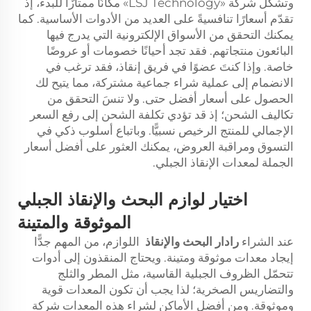
وتشكّل شركة «LSJ Technology» مكانًا ممتازًا للبدء، إذ
تقدّم أسعارًا تنافسيةً على العديد من الأدوات الأساسية. كما
يمكنك التحقق من الأسواق الإلكترونية التي يدرج فيها
البائعون منتجاتهم. فقد تجد أحيانًا خصومات أو عروضًا
خاصة. وإذا كنتَ عضوًا في فريق إنقاذ، فقد ترغب في
الانضمام إلى عملية شراء جماعية مشتركة، مما يتيح لك
الحصول على أسعار أفضل حتى. ولا تنسَ التحقق من
تكاليف الشحن؛ إذ قد تؤدي تكلفة الشحن إلى رفع السعر
الإجمالي للمنتج الرخيص نسبيًّا. وباتباع أسلوب ذكي في
التسوق ومراقبة العروض، يمكنك العثور على أفضل أسعار
الجملة لمعدات الإنقاذ الجبلي.
اختيار لوازم البحث والإنقاذ الجبلي
الموثوقة والمتينة
عند الشراء
رادار البحث والإنقاذ
اللوازم، من المهم جدًّا
إيجاد معدات موثوقة ومتينة. ويحتاج المنقذون إلى أدوات
تتحمّل الظروف الجبلية القاسية، مثل المطر والثلج
والتضاريس الصخرية؛ لذا يجب أن تكون المعدات قوية
وموثوقة. ومن أفضل الأماكن لشراء هذه المعدات شركة