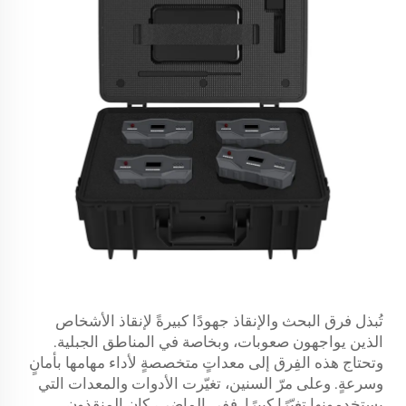
تُبذل فرق البحث والإنقاذ جهودًا كبيرةً لإنقاذ الأشخاص
الذين يواجهون صعوبات، وبخاصة في المناطق الجبلية.
وتحتاج هذه الفِرق إلى معداتٍ متخصصةٍ لأداء مهامها بأمانٍ
وسرعةٍ. وعلى مرّ السنين، تغيّرت الأدوات والمعدات التي
يستخدمونها تغيّرًا كبيرًا. ففي الماضي، كان المنقذون