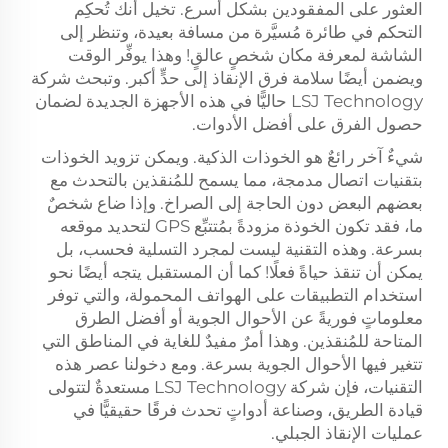
العثور على المفقودين بشكل أسرع. تخيل أنك تُحكِم
التحكم في طائرة مُسيَّرة من مسافة بعيدة، وتنظر إلى
الشاشة لمعرفة مكان شخصٍ عالقٍ! وهذا يوفِّر الوقت
ويضمن أيضًا سلامة فرق الإنقاذ إلى حدٍّ أكبر. وتبحث شركة
LSJ Technology حاليًّا في هذه الأجهزة الجديدة لضمان
حصول الفرق على أفضل الأدوات.
شيءٌ آخر رائعٌ هو الخوذات الذكية. ويمكن تزويد الخوذات
بتقنيات اتصال مدمجة، مما يسمح للمُنقذين بالتحدث مع
بعضهم البعض دون الحاجة إلى الصراخ. وإذا ضاع شخصٌ
ما، فقد تكون الخوذة مزودةً بمُتتبِّع GPS لتحديد موقعه
بسرعة. وهذه التقنية ليست لمجرد التسلية فحسب، بل
يمكن أن تنقذ حياةً فعلًا! كما أن المستقبل يتجه أيضًا نحو
استخدام التطبيقات على الهواتف المحمولة، والتي توفر
معلوماتٍ فوريةً عن الأحوال الجوية أو أفضل الطرق
المتاحة للمُنقذين. وهذا أمرٌ مفيدٌ للغاية في المناطق التي
تتغير فيها الأحوال الجوية بسرعة. ومع دخولنا عصر هذه
التقنيات، فإن شركة LSJ Technology مستعدةٌ لتتولى
قيادة الطريق، وصناعة أدواتٍ تحدث فرقًا حقيقيًّا في
عمليات الإنقاذ الجبلي.