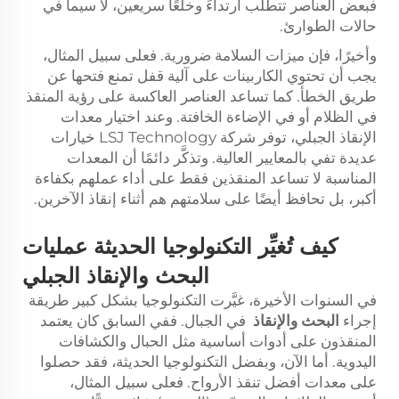
فبعض العناصر تتطلب ارتداءً وخلعًا سريعين، لا سيما في
حالات الطوارئ.
وأخيرًا، فإن ميزات السلامة ضرورية. فعلى سبيل المثال،
يجب أن تحتوي الكاربينات على آلية قفل تمنع فتحها عن
طريق الخطأ. كما تساعد العناصر العاكسة على رؤية المنقذ
في الظلام أو في الإضاءة الخافتة. وعند اختيار معدات
الإنقاذ الجبلي، توفر شركة LSJ Technology خيارات
عديدة تفي بالمعايير العالية. وتذكَّر دائمًا أن المعدات
المناسبة لا تساعد المنقذين فقط على أداء عملهم بكفاءة
أكبر، بل تحافظ أيضًا على سلامتهم هم أثناء إنقاذ الآخرين.
كيف تُغيِّر التكنولوجيا الحديثة عمليات
البحث والإنقاذ الجبلي
في السنوات الأخيرة، غيَّرت التكنولوجيا بشكل كبير طريقة
إجراء
البحث والإنقاذ
في الجبال. ففي السابق كان يعتمد
المنقذون على أدوات أساسية مثل الحبال والكشافات
اليدوية. أما الآن، وبفضل التكنولوجيا الحديثة، فقد حصلوا
على معدات أفضل تنقذ الأرواح. فعلى سبيل المثال،