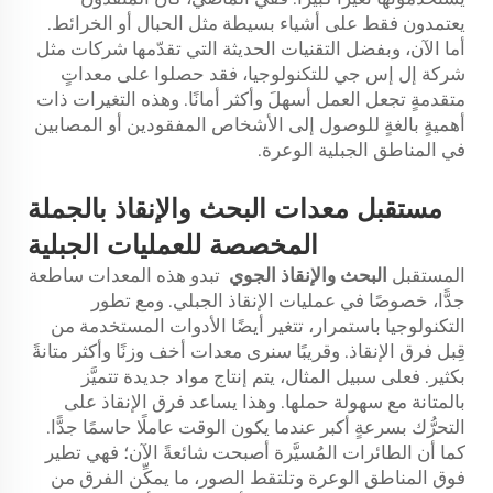
يعتمدون فقط على أشياء بسيطة مثل الحبال أو الخرائط.
أما الآن، وبفضل التقنيات الحديثة التي تقدّمها شركات مثل
شركة إل إس جي للتكنولوجيا، فقد حصلوا على معداتٍ
متقدمةٍ تجعل العمل أسهلَ وأكثر أمانًا. وهذه التغيرات ذات
أهميةٍ بالغةٍ للوصول إلى الأشخاص المفقودين أو المصابين
في المناطق الجبلية الوعرة.
مستقبل معدات البحث والإنقاذ بالجملة
المخصصة للعمليات الجبلية
المستقبل
البحث والإنقاذ الجوي
تبدو هذه المعدات ساطعة
جدًّا، خصوصًا في عمليات الإنقاذ الجبلي. ومع تطور
التكنولوجيا باستمرار، تتغير أيضًا الأدوات المستخدمة من
قِبل فرق الإنقاذ. وقريبًا سنرى معدات أخف وزنًا وأكثر متانةً
بكثير. فعلى سبيل المثال، يتم إنتاج مواد جديدة تتميَّز
بالمتانة مع سهولة حملها. وهذا يساعد فرق الإنقاذ على
التحرُّك بسرعةٍ أكبر عندما يكون الوقت عاملًا حاسمًا جدًّا.
كما أن الطائرات المُسيَّرة أصبحت شائعةً الآن؛ فهي تطير
فوق المناطق الوعرة وتلتقط الصور، ما يمكِّن الفرق من