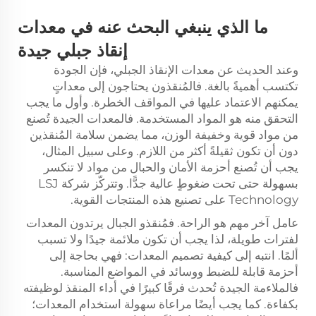
ما الذي ينبغي البحث عنه في معدات
إنقاذ جبلي جيدة
وعند الحديث عن معدات الإنقاذ الجبلي، فإن الجودة
تكتسب أهميةً بالغة. فالمُنقذون يحتاجون إلى معداتٍ
يمكنهم الاعتماد عليها في المواقف الخطرة. وأول ما يجب
التحقق منه هو المواد المستخدمة. فالمعدات الجيدة تُصنع
من مواد قوية وخفيفة الوزن، مما يضمن سلامة المُنقذين
دون أن تكون ثقيلةً أكثر من اللازم. وعلى سبيل المثال،
يجب أن تُصنع أحزمة الأمان والحبال من مواد لا تنكسر
بسهولة حتى تحت ضغوطٍ عالية جدًّا. وتتركّز شركة LSJ
Technology على تصنيع هذه المنتجات القوية.
عامل آخر مهم هو الراحة. فمُنقذو الجبال يرتدون المعدات
لفترات طويلة، لذا يجب أن تكون ملائمة جيدًا ولا تسبب
ألمًا. انتبه إلى كيفية تصميم المعدات: فهي بحاجة إلى
أحزمة قابلة للضبط ووسائد في المواضع المناسبة.
فالملاءمة الجيدة تُحدث فرقًا كبيرًا في أداء المنقذ لوظيفته
بكفاءة. كما يجب أيضًا مراعاة سهولة استخدام المعدات؛