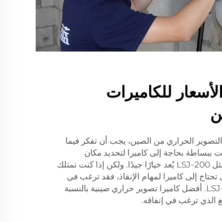
لأسعار للكاميرات
ن
التصوير الحراري من الصين، يجب أن تفكر فيما
كنت ببساطة بحاجة إلى كاميرا لتحديد مكان
التسرب، فإن نموذجًا أقل تكلفة مثل LSJ-200 يُعد خيارًا جيدًا. ولكن إذا كنت تمتلك
ل تحتاج إلى كاميرا لمهام الإنقاذ، فقد ترغب في
شراء النموذج الأعلى تكلفة LSJ-500. أفضل كاميرا تصوير حراري صينية بالنسبة
غ الذي ترغب في إنفاقه.