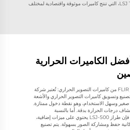
أخرى. ولذلك، أصبحت الكاميرات الحرارية الصينية شائعة عالميًا. من أبرز الشركات في هذا المجال شركة LSJ Technology، التي تنتج كاميرات موثوقة واقتصادية لمختلف
ضل الكاميرات الحرارية
ين
مزيد من المعلومات عن مجموعة FLIR من كاميرات التصوير الحراري: تُعتبر شركة
يم وتصنيع وتسويق كاميرات التصوير الحراري والأشعة
حت الحمراء. إن جهاز LSJ-200 صغير وسهل الاستخدام، وهو نقطة دخول ممتازة.
اف درجات الحرارة بدقة. أما بالنسبة
للمستخدمين ذوي الخبرة الأعلى، فإن طراز LSJ-500 يحتوي على ميزات إضافية،
نية حفظ ومشاركة الصور بسهولة. يتم تصنيع