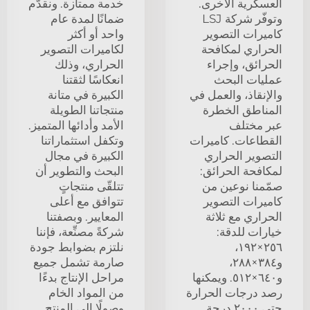
العسكرية الأخرى.
خدمة ممتازة. ونقدّم
وتوفّر شركة LSJ
ضمانًا لمدة عام
كاميرات التصوير
واحد أو أكثر
الحراري لمكافحة
لكاميرات التصوير
الحرائق، وإجراء
الحراري، وذلك
عمليات البحث
انعكاسًا لثقتنا
والإنقاذ، والعمل في
الكبيرة في متانة
المناطق الخطرة
منتجاتنا الطويلة
عبر مختلف
الأمد وأدائها المتميز.
القطاعات. كاميرات
وتكفل استثماراتنا
التصوير الحراري
الكبيرة في مجال
لمكافحة الحرائق:
البحث والتطوير أن
صمّمنا نوعين من
تتلقّى منتجاتٍ
كاميرات التصوير
تتوافق مع أعلى
الحراري مع ثلاثة
المعايير. وبصفتنا
خيارات للدقة:
شركةً مصنِّعة، فإننا
٢٥٦×١٩٢،
نلتزم بضوابط جودة
و٣٨٤×٢٨٨،
صارمة تشمل جميع
و٦٤٠×٥١٢. ويمكنها
مراحل الإنتاج بدءًا
رصد درجات الحرارة
من المواد الخام
حتى ٢٠٠٠ درجة
وصولًا إلى المنتج