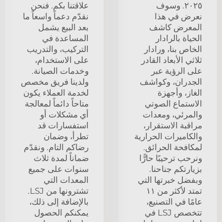
٢٠٢٥. وسوف
علاقتنا بكم. فنحن
نعرض في هذا
نقدّم دعماً واسعاً ما
المعرض كاشف
بعد البيع يشمل
الحياة بالرادار
المساعدة في
الخاص بنا، ورادار
التركيب، والتدريب
ثلاثي الأبعاد القادر
على الاستخدام،
على الرؤية عبر
وخدمات الصيانة.
الجدران، وكواشف
ولدينا فريق مخصص
الغاز، وأجهزة
لخدمة العملاء يكون
الاستماع الصوتي
متاحاً دائماً لمعالجة
والمرئي، ومعدات
أي مشكلات أو
مراقبة الاستقرار،
استفسارات قد
والكاميرات الحرارية
تطرأ، وضمان
لمكافحة الحرائق.
رضاكم التام. ونقدّم
ونرحب ترحيبًا حارًّا
ضماناً لمدة ثلاث
بزيارتكم جناحنا.
سنوات على جميع
وبفضل خبرتها التي
المعدات التي
تمتد لأكثر من ١١
تشترونها من LSJ.
عامًا في التصنيع،
بالإضافة إلى ذلك،
تتخصص LSJ في
يمكنكم الحصول