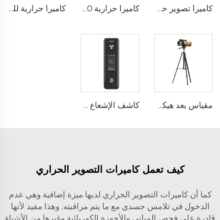
كاميرا تصوير حراري لإطفاء الحرائق F1200
كاميرا حرارية E120
كاميرا حرارية للكشف عن تسرب الغاز LSJ-TIG10
مقياس بعد هيكل حركة ليزر مزدوج YZ-120Pro
كاشف الإشعاع النووي SEED-RA
كيف تعمل كاميرات التصوير الحراري
كما أن كاميرات التصوير الحراري لديها ميزة إضافية وهي عدم
الدخول في تلامس جسدي مع ما يتم مراقبته. وهذا مفيد لأنها
قادرة على فحص المباني والأجهزة الكهربائية وغيرها من الأشياء