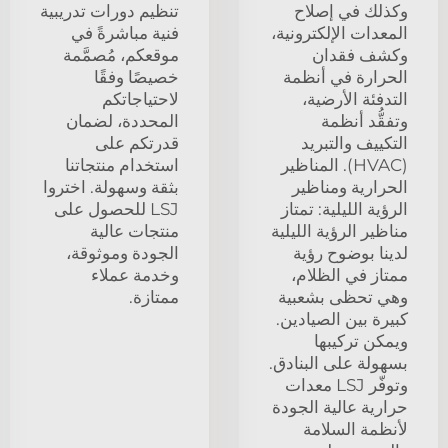
وكذلك في إصلاح
تنظيم دورات تدريبية
المعدات الإلكترونية،
فنية مباشرةً في
وكشف فقدان
موقعكم، مُصمَّمة
الحرارة في أنظمة
خصيصًا وفقًا
التدفئة الأرضية،
لاحتياجاتكم
وتفقُّد أنظمة
المحددة، لضمان
التكييف والتبريد
قدرتكم على
(HVAC). المناظير
استخدام منتجاتنا
الحرارية ومناظير
بثقة وسهولة. اختروا
الرؤية الليلية: تمتاز
LSJ للحصول على
مناظير الرؤية الليلية
منتجات عالية
لدينا بوضوح رؤية
الجودة وموثوقة،
ممتاز في الظلام،
وخدمة عملاء
وهي تحظى بشعبية
ممتازة.
كبيرة بين الصيادين.
ويمكن تركيبها
بسهولة على البنادق.
وتوفّر LSJ معدات
حرارية عالية الجودة
لأنظمة السلامة