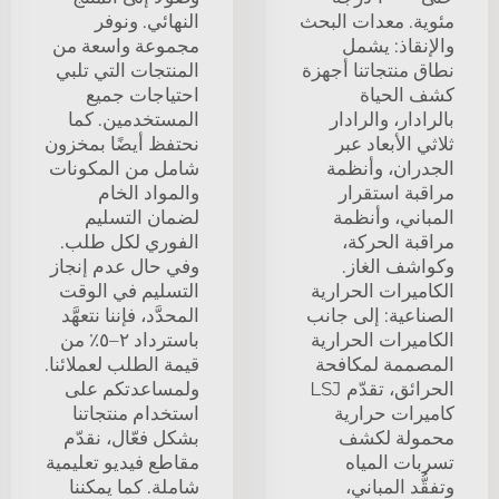
مئوية. معدات البحث
النهائي. ونوفر
والإنقاذ: يشمل
مجموعة واسعة من
نطاق منتجاتنا أجهزة
المنتجات التي تلبي
كشف الحياة
احتياجات جميع
بالرادار، والرادار
المستخدمين. كما
ثلاثي الأبعاد عبر
نحتفظ أيضًا بمخزون
الجدران، وأنظمة
شامل من المكونات
مراقبة استقرار
والمواد الخام
المباني، وأنظمة
لضمان التسليم
مراقبة الحركة،
الفوري لكل طلب.
وكواشف الغاز.
وفي حال عدم إنجاز
الكاميرات الحرارية
التسليم في الوقت
الصناعية: إلى جانب
المحدَّد، فإننا نتعهَّد
الكاميرات الحرارية
باسترداد ٢–٥٪ من
المصممة لمكافحة
قيمة الطلب لعملائنا.
الحرائق، تقدّم LSJ
ولمساعدتكم على
كاميرات حرارية
استخدام منتجاتنا
محمولة لكشف
بشكل فعّال، نقدّم
تسربات المياه
مقاطع فيديو تعليمية
وتفقُّد المباني،
شاملة. كما يمكننا