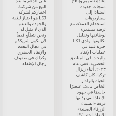
إعادة تصميم وإنتاج
على الدعم ما بعد
منتجات جديدة
البيع من شركتنا.
استنادًا إلى
اختياركم لشركة
سيناريوهات
LSJ هو اختيارٌ للثقة
استخدام العملاء، مع
والجودة والدعم
ترقية مستمرة
الذي لا مثيل له.
لوظائفها وتقليل
ونحن نتطلّع قدماً
تكاليفها. ولدى LSJ
لأن نكون شريككم
خبرة غنية في
في مجال البحث
عمليات الإنقاذ
والإنقاذ الحضري
والبحث في المناطق
وكذلك في صفوف
الحضرية. ففي عام
رجال الإطفاء.
٢٠٢٣، أثناء زلزال
تركيا، كان كاشف
الحياة بالرادار
الخاص بـLSJ عنصرًا
حاسمًا في جهود
الإنقاذ التي بذلتها
فرقة «السماء
الزرقاء الصينية»
للإنقاذ. اختر LSJ