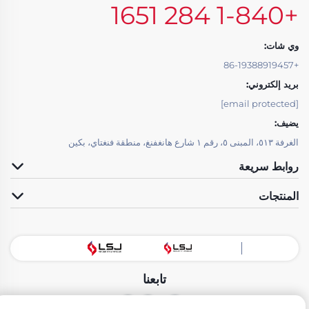
+1-840 284 1651
وي شات:
+86-19388919457
بريد إلكتروني:
[email protected]
يضيف:
الغرفة ٥١٣، المبنى ٥، رقم ١ شارع هانغفنغ، منطقة فنغتاي، بكين
روابط سريعة
المنتجات
تابعنا