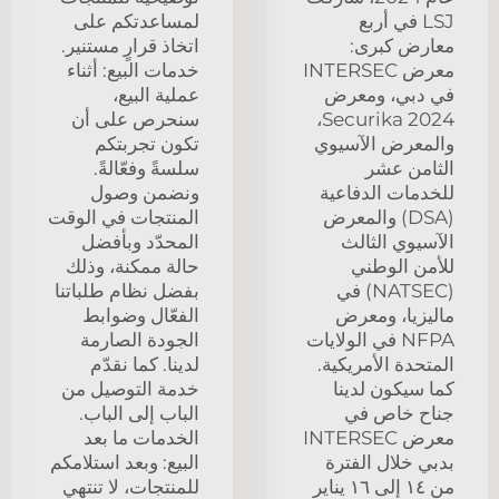
LSJ في أربع
لمساعدتكم على
معارض كبرى:
اتخاذ قرارٍ مستنير.
معرض INTERSEC
خدمات البيع: أثناء
في دبي، ومعرض
عملية البيع،
Securika 2024،
سنحرص على أن
والمعرض الآسيوي
تكون تجربتكم
الثامن عشر
سلسةً وفعّالةً.
للخدمات الدفاعية
ونضمن وصول
(DSA) والمعرض
المنتجات في الوقت
الآسيوي الثالث
المحدّد وبأفضل
للأمن الوطني
حالة ممكنة، وذلك
(NATSEC) في
بفضل نظام طلباتنا
ماليزيا، ومعرض
الفعّال وضوابط
NFPA في الولايات
الجودة الصارمة
المتحدة الأمريكية.
لدينا. كما نقدّم
كما سيكون لدينا
خدمة التوصيل من
جناح خاص في
الباب إلى الباب.
معرض INTERSEC
الخدمات ما بعد
بدبي خلال الفترة
البيع: وبعد استلامكم
من ١٤ إلى ١٦ يناير
للمنتجات، لا تنتهي