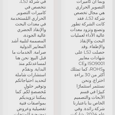
وبما أن كاميرات
في شركة LSJ،
التصوير الحراري
نتخصص في
هي مجال تخصص
كاميرات التصوير
شركة LSJ، فقد
الحراري المُستخدمة
كانت الشركة تطور
في معدات البحث
وتصنع وتزود معدات
والإنقاذ الحضري
عالية الأداء لعمليات
عالية الجودة،
البحث والإنقاذ
المصممة لتلبية أشد
والإطفاء. وقد
المعايير الدولية
حصلت LSJ على
صرامة. الخدمات ما
شهادات معايير
قبل البيع: نحن هنا
ISO9001 وCE
لمساعدتكم منذ
وROHS، كما تمتلك
البداية. ونقدّم
أكثر من 30 براءة
استشارات شاملة
اختراع. ونحن
لتحديد احتياجاتكم
نستثمر استثمارًا
وتوفير حلولٍ
كبيرًا في قسم
مُخصصةٍ لكم. كما
الأبحاث والتصميم
يمكننا تزويديكم
الخاص بنا باعتبارنا
بمواصفات فنية
شركة رائدة. وفي
تفصيلية وعروض
عام 2024، شاركت
توضيحية للمنتجات