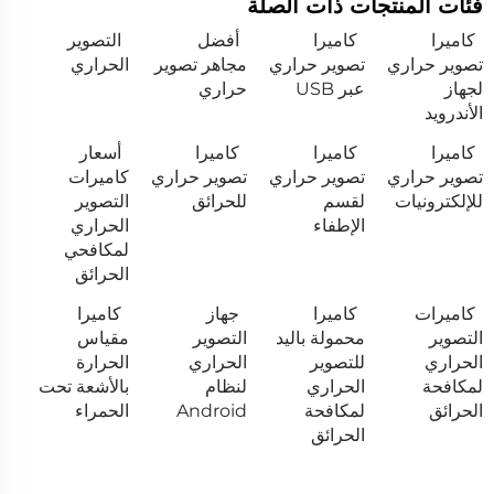
فئات المنتجات ذات الصلة
كاميرا
كاميرا
أفضل
التصوير
تصوير حراري
تصوير حراري
مجاهر تصوير
الحراري
لجهاز
عبر USB
حراري
الأندرويد
كاميرا
كاميرا
كاميرا
أسعار
تصوير حراري
تصوير حراري
تصوير حراري
كاميرات
للإلكترونيات
لقسم
للحرائق
التصوير
الإطفاء
الحراري
لمكافحي
الحرائق
كاميرات
كاميرا
جهاز
كاميرا
التصوير
محمولة باليد
التصوير
مقياس
الحراري
للتصوير
الحراري
الحرارة
لمكافحة
الحراري
لنظام
بالأشعة تحت
الحرائق
لمكافحة
Android
الحمراء
الحرائق