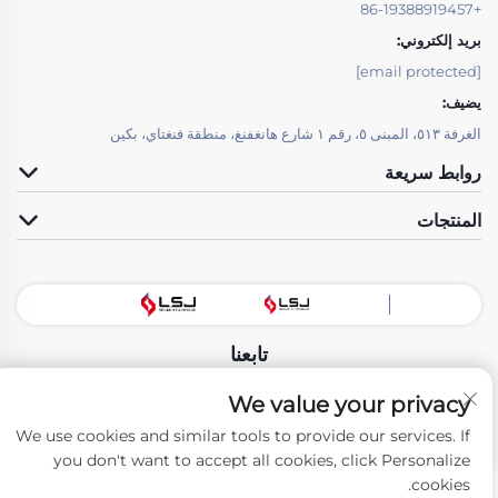
+86-19388919457
بريد إلكتروني:
[email protected]
يضيف:
الغرفة ٥١٣، المبنى ٥، رقم ١ شارع هانغفنغ، منطقة فنغتاي، بكين
روابط سريعة
المنتجات
تابعنا
We value your privacy
حقوق النسخ © شركة تكنولوجيا بيجين LSJ للتنمية المحدودة. جميع الحقوق محفوظة
We use cookies and similar tools to provide our services. If
-
سياسة الخصوصية
you don't want to accept all cookies, click Personalize
cookies.