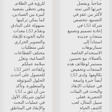
جناحنا. وبفضل
للرؤية في الظلام،
خبرتها التي تمتد
وهي تحظى بشعبية
لأكثر من عقدٍ في
كبيرة بين الصيادين،
التصنيع، تتخصص
كما يمكن تركيبها
شركة LSJ في
بسهولة على البنادق.
إعادة تصميم وتصنيع
وتقدّم LSJ معدات
منتجات جديدة
عالية الجودة للإنقاذ
استناداً إلى
والتصوير الحراري
سيناريوهات
تلبي متطلبات
الاستخدام الخاصة
مختلف القطاعات
بالعملاء، مع تحسين
الصناعية، وتعزّز
مستمر لوظائف هذه
سلامة عملكم
المنتجات وتخفيض
وكفاءته. اختر LSJ
تكاليفها. ولدى LSJ
للحصول على أحدث
أيضاً خبرة واسعة
الحلول الموثوقة
في عمليات الإنقاذ
والمتطورة. وتأكد
والبحث في البيئات
من أن تثق بـ LSJ
الحضرية. فعلى
لتكون شريكك الأول
سبيل المثال، لعب
في عمليات البحث
كاشف الحياة
والإنقاذ في المناطق