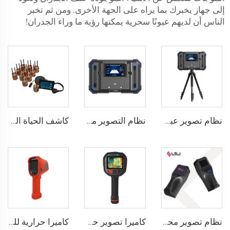
إلى جهاز يخبرك بما يراه على الجهة الأخرى. ومن ثم تخبر
الناس أن لديهم عيونًا سحرية يمكنها رؤية ما وراء الجدران!
نظام تصوير عبر الجدران
نظام التصوير من خلال الجدران TWR-III
كاشف الحياة الزلزالي التشكيلي CRMB-RAD
نظام تصوير محمول صغير الحجم يُستخدم لرؤية ما وراء الجدران
كاميرا تصوير حراري لإطفاء الحرائق F1200
كاميرا حرارية للكشف عن تسرب الغاز LSJ-TIG10