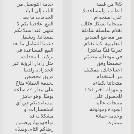
5% من قيمة
خدمة التوصيل من
الطلب. ولمساعدتك
الباب إلى الباب.
على استخدام
الخدمات ما بعد
منتجاتنا بشكل فعّال،
البيع: علاقتنا بكم لا
نقدّم سلسلة شاملة
تنتهي عند استلامكم
من مقاطع الفيديو
لمعداتنا. وتشمل
التعليمية. كما نقدّم
دعمنا الشامل ما بعد
تدريبًا فنيًّا مباشرًا
البيع المساعدة في
في موقعك، مصمّم
تركيب المعدات،
خصيصًا وفق
مثل رادار الرؤية عبر
احتياجاتك، لتمكينك
الجدران. ولدينا
من استخدام
فريق مخصص
منتجاتنا بكفاءة
لخدمة العملاء متاحٌ
وسهولة. اختر LSJ
على مدار 24 ساعة
للحصول على
يوميًا، وهو جاهز
منتجات عالية
لمساعدتكم في أي
الجودة وموثوقة،
استفسارات أو
وخدمة عملاء
مشكلات قد
ممتازة.
تواجهونها، ويضمن
رضاكم التام. ونقدّم