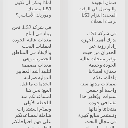
ضمان الجودة
لماذا يمكن أن تكون
والتوصيل في الوقت
LSJ مصنعك
المحدد: التزام LSJ
وموردك الأساسي؟
برضاء العملاء
في شركة LSJ، نحن
في شركة LSJ،
رواد في إنتاج
ندرك أهمية أجهزة
معدات عالية الجودة
رادار رؤية عبر
لعمليات البحث
الجدران من حيث
والإنقاذ في المناطق
توفير منتجات عالية
الحضرية، وهي
الجودة وخدمة
معدات مصممة
ممتازة لعملائنا.
لتلبية أشد المعايير
ولذلك، نقدّم
الدولية صرامة.
ضمانات مدتها سنة
الخدمات ما قبل
واحدة أو خمس
البيع: نحن هنا
سنوات. ويُظهر هذا
لمساعدتكم منذ
ثقتنا في جودة
اللحظة الأولى.
منتجاتنا وأدائها.
ونقدّم استشارات
ونستثمر مبالغ كبيرة
شاملة لمساعدتكم
في مجال البحث
على فهم احتياجاتكم
والتطوير لضمان
الخاصة وتقديم