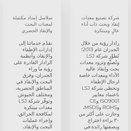
شركة تصنيع معدات
سلاسل إمداد مكتملة
إنقاذ وبحث ذات أداء
لمعدات البحث
عالٍ ومبتكرة
والإنقاذ الحضري
رادار رؤية من خلال
نقدّم خدماتنا إلى
الجدران عام 2013؛
إدارات الإطفاء
تُطوِّر شركة LSJ
والإنقاذ، وأنظمة
وتُصنِّع وتزود معدات
الرادار القادرة على
بحث وإنقاذ عالية
رؤية ما وراء
الأداء ومعدات خاصة
الجدران، وفرق
لرجال الإطفاء.
البحث والإنقاذ في
وتحظى شركة LSJ
المناطق الحضرية،
باعتماد معايير
ومختلف الجيوش.
ISO9001 وCE
وتوفّر شركة LSJ
وROHS وMSDS،
معدات مبتكرة
وحازت على أكثر من
لمكافحة الحرائق،
٣٠ براءة اختراع.
وإجراء عمليات
وبصفتها رائدة في
البحث والإنقاذ،