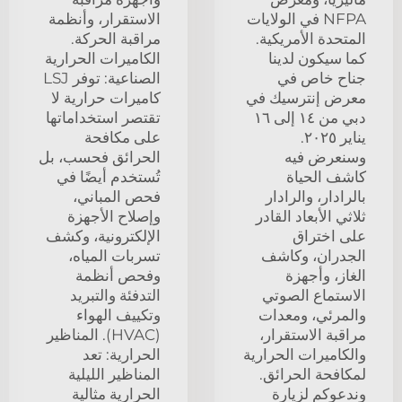
NFPA في الولايات
الاستقرار، وأنظمة
المتحدة الأمريكية.
مراقبة الحركة.
كما سيكون لدينا
الكاميرات الحرارية
جناح خاص في
الصناعية: توفر LSJ
معرض إنترسيك في
كاميرات حرارية لا
دبي من ١٤ إلى ١٦
تقتصر استخداماتها
يناير ٢٠٢٥.
على مكافحة
وسنعرض فيه
الحرائق فحسب، بل
كاشف الحياة
تُستخدم أيضًا في
بالرادار، والرادار
فحص المباني،
ثلاثي الأبعاد القادر
وإصلاح الأجهزة
على اختراق
الإلكترونية، وكشف
الجدران، وكاشف
تسربات المياه،
الغاز، وأجهزة
وفحص أنظمة
الاستماع الصوتي
التدفئة والتبريد
والمرئي، ومعدات
وتكييف الهواء
مراقبة الاستقرار،
(HVAC). المناظير
والكاميرات الحرارية
الحرارية: تعد
لمكافحة الحرائق.
المناظير الليلية
وندعوكم لزيارة
الحرارية مثالية