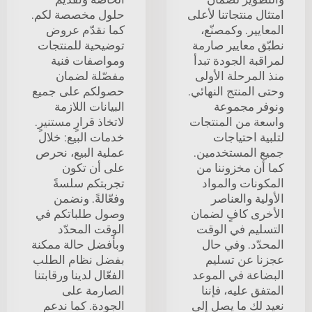
امتثال منتجاتنا لأعلى
حلول مخصصة لكم.
المعايير. وكمصنّع،
كما نقدّم عروض
نطبّق معايير صارمة
توضيحية للمنتجات
لمراقبة الجودة تبدأ
ومواصفات فنية
منذ المرحلة الأولى
مفصّلة لضمان
وحتى المنتج النهائي.
حصولكم على جميع
ونوفر مجموعة
البيانات اللازمة
واسعة من المنتجات
لاتخاذ قرارٍ مستنيرٍ.
لتلبية احتياجات
خدمات البيع: خلال
جميع المستخدمين.
عملية البيع، نحرص
كما أن مخزوننا من
على أن تكون
المكونات والمواد
تجربتكم سلسةً
الأولية والعناصر
وفعّالةً. ونضمن
الأخرى كافٍ لضمان
وصول طلباتكم في
التسليم في الوقت
الوقت المحدّد
المحدّد. وفي حال
وبأفضل حالة ممكنة
عجزنا عن تسليم
بفضل نظام الطلب
البضاعة في الموعد
الفعّال لدينا ورقابتنا
المتفق عليه، فإننا
الصارمة على
نعيد لك ما يصل إلى
الجودة. كما ندعم