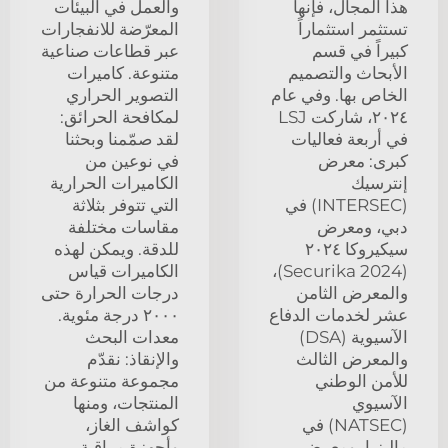
هذا المجال، فإنها
والعمل في البيئات
تستثمر استثماراً
المعرّضة للانفجارات
كبيراً في قسم
عبر قطاعات صناعية
الأبحاث والتصميم
متنوعة. كاميرات
الخاص بها. وفي عام
التصوير الحراري
٢٠٢٤، شاركت LSJ
لمكافحة الحرائق:
في أربعة فعاليات
لقد صمّمنا وبحثنا
كبرى: معرض
في نوعين من
إنترسيك
الكاميرات الحرارية
(INTERSEC) في
التي تتوفر بثلاثة
دبي، ومعرض
مقاسات مختلفة
سيكيروكا ٢٠٢٤
للدقة. ويمكن لهذه
(Securika 2024)،
الكاميرات قياس
والمعرض الثامن
درجات الحرارة حتى
عشر لخدمات الدفاع
٢٠٠٠ درجة مئوية.
الآسيوية (DSA)
معدات البحث
والمعرض الثالث
والإنقاذ: نقدّم
للأمن الوطني
مجموعة متنوعة من
الآسيوي
المنتجات، ومنها
(NATSEC) في
كواشف الغاز،
ماليزيا، ومعرض
وأجهزة مراقبة