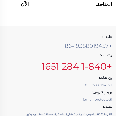
الآن
المتاحة.
هاتف:
+86-19388919457
واتساب:
+1-840 284 1651
وي شات:
+86-19388919457
بريد إلكتروني:
[email protected]
يضيف:
الغرفة ٥١٣، المبنى ٥، رقم ١ شارع هانغفنغ، منطقة فنغتاي، بكين