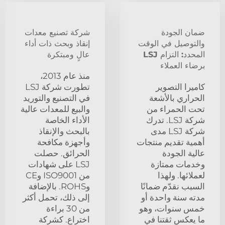
ضمان الجودة
شركة تصنيع معدات
والتوصيل في الوقت
إنقاذ وبحث ذات أداء
المحدد: التزام LSJ
عالٍ ومبتكرة
برضاء العملاء
منذ عام 2013،
كاميرا التصوير
تطورت شركة LSJ
الحراري بالأشعة
في التصنيع والتوريد
تحت الحمراء من
والبيع للمعدات عالية
شركة LSJ. تدرك
الأداء الخاصة
شركة LSJ مدى
بالبحث والإنقاذ
أهمية تقديم منتجات
وأجهزة مكافحة
عالية الجودة
الحرائق. حصلت
وخدمات ممتازة
LSJ على شهادات
لعملائها. ولهذا
من ISO9001 وCE
السبب نقدّم ضمانًا
وROHS. بالإضافة
مدته سنة واحدة أو
إلى ذلك، تحمل أكثر
خمس سنوات، وهو
من 30 براءة
ما يعكس ثقتنا في
اختراع. كشركة