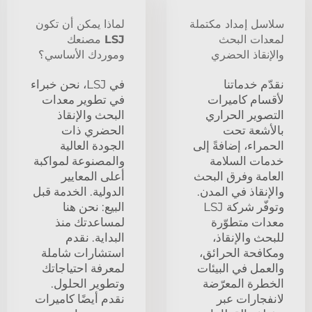
سلاسل إمداد مكتملة
لماذا يمكن أن تكون
لمعدات البحث
LSJ مصنعك
والإنقاذ الحضري
وموردك الأساسي؟
نقدّم خدماتنا
في LSJ، نحن خبراء
لأقسام كاميرات
في تطوير معدات
التصوير الحراري
البحث والإنقاذ
بالأشعة تحت
الحضري ذات
الحمراء، إضافةً إلى
الجودة العالية
خدمات السلامة
والمصنوعة لمواكبة
العامة وفرق البحث
أعلى المعايير
والإنقاذ في المدن.
الدولية. الخدمة قبل
وتوفّر شركة LSJ
البيع: نحن هنا
معدات متطوّرة
لمساعدتك منذ
للبحث والإنقاذ،
البداية. نقدم
ومكافحة الحرائق،
استشارات شاملة
والعمل في البيئات
لمعرفة احتياجاتك
الخطرة المعرّضة
وتطوير الحلول.
لانفجارات عبر
نقدم أيضًا كاميرات