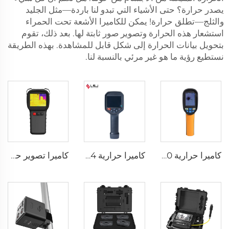
يصدر حرارة؟ حتى الأشياء التي تبدو لنا باردة—مثل الجليد
والثلج—تطلق حرارة! يمكن للكاميرا الأشعة تحت الحمراء
استشعار هذه الحرارة وتصوير صور ثابتة لها. بعد ذلك، تقوم
بتحويل بيانات الحرارة إلى شكل قابل للمشاهدة. بهذه الطريقة
نستطيع رؤية ما هو غير مرئي بالنسبة لنا.
كاميرا حرارية E120
كاميرا حرارية E384
كاميرا تصوير حراري لإطفاء الحرائق LSJ-S1200