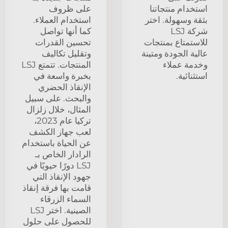
استخدام منتجاتنا
على ظروف
بثقة وسهولة. اختر
استخدام العملاء.
شركة LSJ
كما أنها تواصل
للاستمتاع بمنتجات
تحسين القدرات
عالية الجودة ومتينة
وتقليل تكاليف
وخدمة عملاء
المنتجات. تتمتع LSJ
استثنائية.
بخبرة واسعة في
الإنقاذ الحضري
والبحث. على سبيل
المثال، خلال زلزال
تركيا عام 2023،
لعب جهاز الكشف
عن الحياة باستخدام
الرادار الخاص بـ
LSJ دورًا حيويًا في
جهود الإنقاذ التي
قامت بها فرقة إنقاذ
السماء الزرقاء
الصينية. اختر LSJ
للحصول على حلول