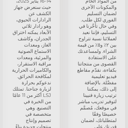
من المواد الخام
14-16 يناير 2025،
والمكونات الأخرى
حيث سنعرض جهاز
لضمان التسليم
الكشف عن
الفوري لكل طلب.
الرادارات الحيوي،
وفي حال تأخّرنا في
وهو رادار ثلاثي
التسليم، فإننا نعيد
الأبعاد يمكنه اختراق
لعملائنا نسبة تتراوح
الجدران، وكاشف
بين ٢٪ و٥٪ من قيمة
الغاز، ومعدات
الشراء. ولمساعدتك
الاستماع الصوتية
على الاستفادة
والمرئية، ومعدات
القصوى من منتجاتنا
مراقبة الاستقرار،
بكفاءة، نقدّم مقاطع
والكاميرات الحرارية
فيديو تعليمية
لمكافحة الحرائق.
مفصَّلة. بالإضافة
ندعوكم بحرارة
إلى ذلك، يمكننا
لزيارة جناحنا. تمتلك
ترتيب زيارة فنيينا
LSJ أكثر من 11 عامًا
لتوفير تدريب مباشر
من الخبرة في
في موقعك، مُصمَّم
التصنيع. وهي
خصيصًا وفقًا
متخصصة في
لمتطلباتك، لضمان
تصميم وإنتاج
قدرتك على
منتجات جديدة بناءً