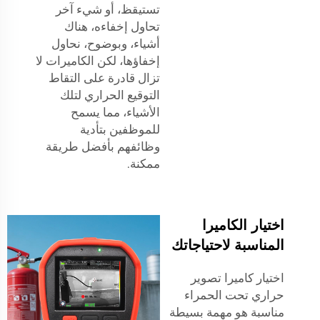
تستيقظ، أو شيء آخر
تحاول إخفاءه، هناك
أشياء، وبوضوح، نحاول
إخفاؤها، لكن الكاميرات لا
تزال قادرة على التقاط
التوقيع الحراري لتلك
الأشياء، مما يسمح
للموظفين بتأدية
وظائفهم بأفضل طريقة
ممكنة.
اختيار الكاميرا
المناسبة لاحتياجاتك
اختيار كاميرا تصوير
حراري تحت الحمراء
مناسبة هو مهمة بسيطة