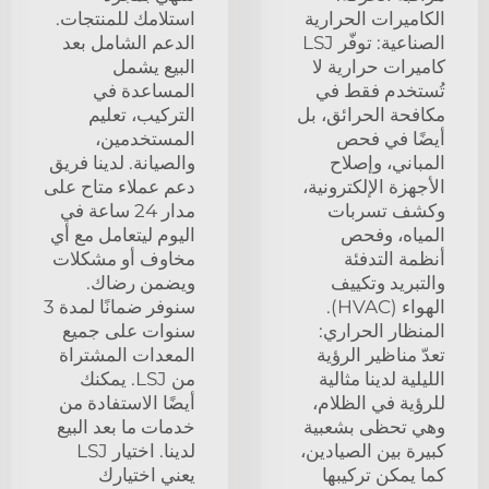
الكاميرات الحرارية
استلامك للمنتجات.
الصناعية: توفّر LSJ
الدعم الشامل بعد
كاميرات حرارية لا
البيع يشمل
تُستخدم فقط في
المساعدة في
مكافحة الحرائق، بل
التركيب، تعليم
أيضًا في فحص
المستخدمين،
المباني، وإصلاح
والصيانة. لدينا فريق
الأجهزة الإلكترونية،
دعم عملاء متاح على
وكشف تسربات
مدار 24 ساعة في
المياه، وفحص
اليوم ليتعامل مع أي
أنظمة التدفئة
مخاوف أو مشكلات
والتبريد وتكييف
ويضمن رضاك.
الهواء (HVAC).
سنوفر ضمانًا لمدة 3
المنظار الحراري:
سنوات على جميع
تعدّ مناظير الرؤية
المعدات المشتراة
الليلية لدينا مثالية
من LSJ. يمكنك
للرؤية في الظلام،
أيضًا الاستفادة من
وهي تحظى بشعبية
خدمات ما بعد البيع
كبيرة بين الصيادين،
لدينا. اختيار LSJ
كما يمكن تركيبها
يعني اختيارك