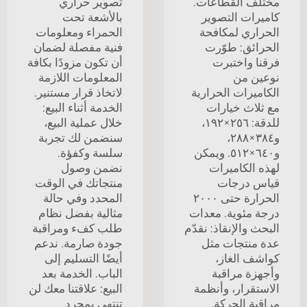
مختلف القطاعات.
تصوير حراري
كاميرات التصوير
بالأشعة تحت
الحراري لمكافحة
الحمراء ومعلومات
الحرائق: طوّرت
فنية مفصلة لضمان
فرقنا واختبرت
أن تكون مزودًا بكافة
نوعين من
المعلومات اللازمة
الكاميرات الحرارية
لاتخاذ قرار مستنير.
مع ثلاث خيارات
الخدمة أثناء البيع:
للدقة: ٢٥٦×١٩٢،
خلال عملية البيع،
و٣٨٤×٢٨٨،
سنضمن لك تجربة
و٦٤٠×٥١٢. ويمكن
سلسة وكفؤة.
لهذه الكاميرات
نضمن وصول
قياس درجات
منتجاتك في الوقت
الحرارة حتى ٢٠٠٠
المحدد وفي حالة
درجة مئوية. معدات
مثالية بفضل نظام
البحث والإنقاذ: نقدّم
طلب كفء ومراقبة
عدة منتجات مثل
جودة صارمة. ندعم
كواشف الغاز،
أيضًا التسليم إلى
وأجهزة مراقبة
الباب. الخدمة بعد
الاستقرار، وأنظمة
البيع: علاقتنا معك لن
مراقبة الحركة.
تنتهي بمجرد