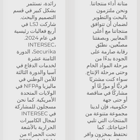
متانة أداء منتجاتنا.
رائدة، نستثمر
ونحن ملتزمون
بشكل كبير في قسم
بالبحث والتطوير
التصميم والبحث.
لضمان أن تتوافق
شاركت LSJ في
منتجاتنا مع أعلى
أربع فعاليات رئيسية
المعايير. وبصفتنا
في عام 2024.
مصنِّعين، نطبّق
INTERSEC،
رقابة صارمة على
Securika، الدورة
الجودة بدءًا من
الثامنة عشرة
مرحلة المواد الخام
لخدمات الدفاع في
وحتى مرحلة الإنتاج.
آسيا والدورة الثالثة
سواء كنت مشتريًا
للأمن الوطني في
فرديًّا أو موزِّعًا أو
ماليزيا وNFPA في
مشاركًا في مناقصة
الولايات المتحدة
أو حتى جهة
الأمريكية. كما نحن
حكومية، فإن لدينا
مسجلون للمشاركة
مجموعة متنوعة من
في INTERSEC
المنتجات التي تلبي
لمجال الكاميرات
احتياجاتك. كما
الحرارية بالأشعة
نحتفظ بمخزون وافر
تحت الحمراء من