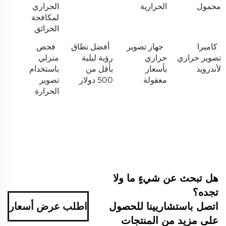
محمول
الحرارية
الحراري
لمكافحة
الحرائق
كاميرا
جهاز تصوير
أفضل نطاق
فحص
تصوير حراري
حراري
رؤية ليلية
منزلي
لأندرويد
بأسعار
بأقل من
باستخدام
معقولة
500 دولار
تصوير
الحرارة
هل تبحث عن شيءٍ ما ولا
تجده؟
اتصل باستشاريينا للحصول
اطلب عرض أسعار
على مزيد من المنتجات