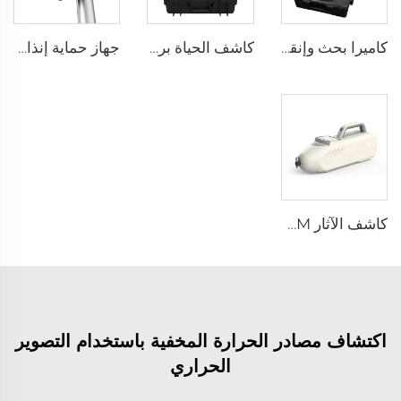
كاميرا بحث وإنقاذ من نوع الصندوق CRMB-V500
كاشف الحياة برادار تشكيلي LSJ-ARD
جهاز حماية إنذار تحذيري بخاصية الاستقرار LS-D01
كاشف الآثار SEED-PM
اكتشاف مصادر الحرارة المخفية باستخدام التصوير
الحراري