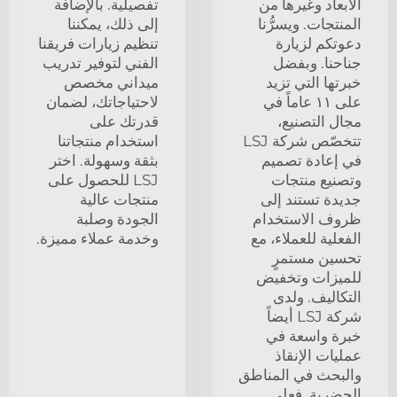
الأبعاد وغيرها من
تفصيلية. بالإضافة
المنتجات. ويسرُّنا
إلى ذلك، يمكننا
دعوتكم لزيارة
تنظيم زيارات فريقنا
جناحنا. وبفضل
الفني لتوفير تدريب
خبرتها التي تزيد
ميداني مخصص
على ١١ عاماً في
لاحتياجاتك، لضمان
مجال التصنيع،
قدرتك على
تتخصّص شركة LSJ
استخدام منتجاتنا
في إعادة تصميم
بثقة وسهولة. اختر
وتصنيع منتجات
LSJ للحصول على
جديدة تستند إلى
منتجات عالية
ظروف الاستخدام
الجودة وصلبة
الفعلية للعملاء، مع
وخدمة عملاء مميزة.
تحسين مستمرٍ
للميزات وتخفيض
التكاليف. ولدى
شركة LSJ أيضاً
خبرة واسعة في
عمليات الإنقاذ
والبحث في المناطق
الحضرية. فعلى