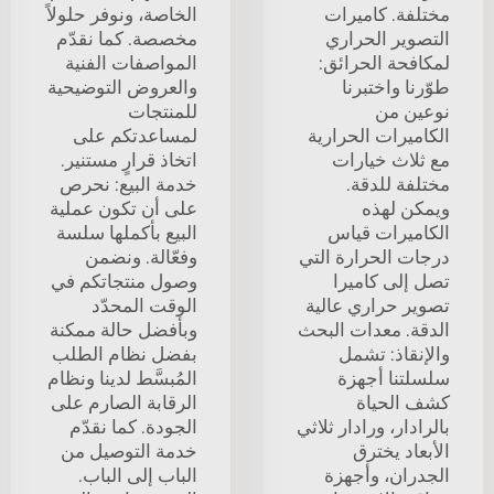
مختلفة. كاميرات
الخاصة، ونوفر حلولاً
التصوير الحراري
مخصصة. كما نقدّم
لمكافحة الحرائق:
المواصفات الفنية
طوّرنا واختبرنا
والعروض التوضيحية
نوعين من
للمنتجات
الكاميرات الحرارية
لمساعدتكم على
مع ثلاث خيارات
اتخاذ قرارٍ مستنير.
مختلفة للدقة.
خدمة البيع: نحرص
ويمكن لهذه
على أن تكون عملية
الكاميرات قياس
البيع بأكملها سلسة
درجات الحرارة التي
وفعّالة. ونضمن
تصل إلى كاميرا
وصول منتجاتكم في
تصوير حراري عالية
الوقت المحدّد
الدقة. معدات البحث
وبأفضل حالة ممكنة
والإنقاذ: تشمل
بفضل نظام الطلب
سلسلتنا أجهزة
المُبسَّط لدينا ونظام
كشف الحياة
الرقابة الصارم على
بالرادار، ورادار ثلاثي
الجودة. كما نقدّم
الأبعاد يخترق
خدمة التوصيل من
الجدران، وأجهزة
الباب إلى الباب.