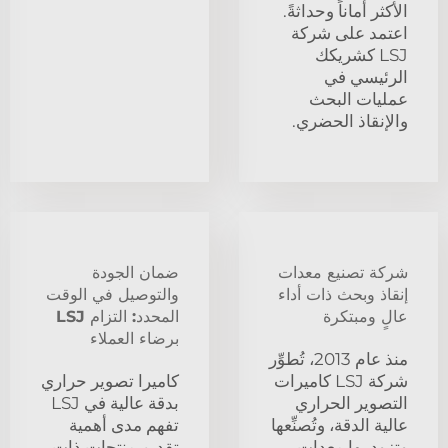
الأكثر أماناً وحداثةً.
اعتمد على شركة
LSJ كشريكك
الرئيسي في
عمليات البحث
والإنقاذ الحضري.
شركة تصنيع معدات
ضمان الجودة
إنقاذ وبحث ذات أداء
والتوصيل في الوقت
عالٍ ومبتكرة
المحدد: التزام LSJ
برضاء العملاء
منذ عام 2013، تُطوِّر
شركة LSJ كاميرات
كاميرا تصوير حراري
التصوير الحراري
بدقة عالية في LSJ
عالية الدقة، وتُصنِّعها
تفهم مدى أهمية
وتزود بها معدات
تقديم منتجات ذات