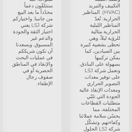
التكييف والتبريد
ستتلقّون دعماً
(HVAC). المناظير
محدّداً ما بعد البيع
الحرارية: تُعدّ
من جانبنا. واختياركم
المناظير الليلية
شركة LSJ يعني
الحرارية مثالية
اختيار الثقة والجودة
للرؤية ليلاً، وهي
والدعم غير
تحظى بشعبية كبيرة
المسبوق. ويسعدنا
بين الصيادين، كما
أن نكون شريككم
يمكن تركيبها
في عمليات البحث
بسهولة على البنادق.
والإنقاذ في المناطق
وتعمل شركة LSJ
الحضرية أو في
على توفير معدات
صفوف رجال
التصوير الحراري
الإطفاء.
ومعدات الإنقاذ عالية
الجودة التي تلبّي
متطلبات القطاعات
المختلفة، مما
يحسّن سلامة عملائنا
وكفاءتهم. وتشكّل
شركة LSJ الحلول