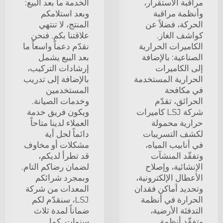
مراقبة الاستقرار،
الخدمة ما بعد البيع:
وأنظمة مراقبة
وبعد استلامكم
الحركة، فضلاً عن
المنتج، لا تنتهي
كواشف الغاز.
علاقتنا بكم. فنحن
الكاميرات الحرارية
نقدّم دعماً واسعاً ما
الصناعية: بالإضافة
بعد البيع يشمل
إلى الكاميرات
إرشادات التركيب،
الحرارية المستخدمة
بالإضافة إلى تدريب
في مكافحة
المستخدمين
الحرائق، تقدّم
وخدمات الصيانة.
شركة LSJ كاميرات
ويكون فريق خدمة
حرارية محمولة
العملاء لدينا متاحاً
لكشف التسريبات
دائماً لحل أية
في أنابيب المياه،
مشكلات أو مخاوف
وتفقّد المنشآت
قد تطرأ لديكم،
الإنشائية، وإصلاح
لضمان رضاكم التام.
الأعطال الإلكترونية،
وبمجرد شرائكم
وتحديد أماكن فقدان
المعدات من شركة
الحرارة في أنظمة
LSJ، سنقدّم لكم
التدفئة الأرضية،
ضماناً لمدة ثلاث
وتفقّد أنظمة
سنوات. كما