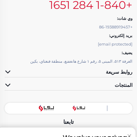
+1-840 284 1651
وي شات:
+86-19388919457
بريد إلكتروني:
[email protected]
يضيف:
الغرفة ٥١٣، المبنى ٥، رقم ١ شارع هانغفنغ، منطقة فنغتاي، بكين
روابط سريعة
المنتجات
تابعنا