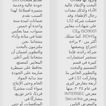
البحث والإنقاذ عالية
جودة عالية وخدمة
الأداء وكذلك معدات
متميزة لعملائنا. لهذا
رجال الإطفاء. وقد
السبب نقدم
حصلت شركة LSJ
ضمانات لمدة سنة
على شهادات معايير
واحدة أو خمس
ISO9001 وCE
سنوات، مما يعكس
وROHS. كما تمتلك
ثقتنا في متانة وأداء
أكثر من ٣٠ براءة
منتجاتنا. نحن
اختراع. وبصفتها
ملتزمون بالبحث
شركة رائدة، فإننا
والتطوير لضمان أن
نستثمر استثمارات
منتجاتنا تلبي أعلى
كبيرة في قسم
المعايير. كمصنع،
التصميم والبحث
نحافظ على سيطرة
والتطوير الخاص بنا.
صارمة على الجودة
وشاركت LSJ في
منذ بداية المواد
أربعة معارض كبرى
الخام وحتى الإنتاج.
في عام ٢٠٢٤، منها
سواء كنت مشتريًا
معرض INTERSEC
فرديًا، تاجر توزيع،
ومعرض Securika
مشاركًا في
والمعرض الثامن
المناقصات، أو حتى