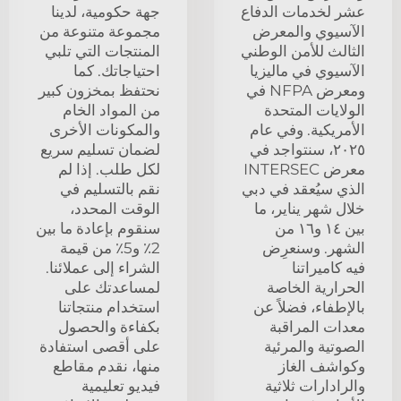
عشر لخدمات الدفاع
جهة حكومية، لدينا
الآسيوي والمعرض
مجموعة متنوعة من
الثالث للأمن الوطني
المنتجات التي تلبي
الآسيوي في ماليزيا
احتياجاتك. كما
ومعرض NFPA في
نحتفظ بمخزون كبير
الولايات المتحدة
من المواد الخام
الأمريكية. وفي عام
والمكونات الأخرى
٢٠٢٥، سنتواجد في
لضمان تسليم سريع
معرض INTERSEC
لكل طلب. إذا لم
الذي سيُعقد في دبي
نقم بالتسليم في
خلال شهر يناير، ما
الوقت المحدد،
بين ١٤ و١٦ من
سنقوم بإعادة ما بين
الشهر. وسنعرِض
2٪ و5٪ من قيمة
فيه كاميراتنا
الشراء إلى عملائنا.
الحرارية الخاصة
لمساعدتك على
بالإطفاء، فضلاً عن
استخدام منتجاتنا
معدات المراقبة
بكفاءة والحصول
الصوتية والمرئية
على أقصى استفادة
وكواشف الغاز
منها، نقدم مقاطع
والرادارات ثلاثية
فيديو تعليمية