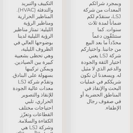
وبمجرد شرائكم
التكييف والتبريد
المعدات من شركة
والتدفئة (HVAC).
LSJ، سنقدّم لكم
المناظير الحرارية
ضماناً لمدة ثلاث
ومناظير الرؤية
سنوات. كما
الليلية: تمتاز مناظير
ستتلقّون دعماً
الرؤية الليلية لدينا
محدّداً ما بعد البيع
بوضوحها العالي في
من جانبنا. واختياركم
الظروف الليلية،
شركة LSJ يعني
وهي تحظى بشعبية
اختيار الثقة والجودة
كبيرة بين الصيادين.
والدعم الذي لا مثيل
ويمكن تركيبها
له. ويسعدنا أن نكون
بسهولة على البنادق.
شريككم في عمليات
وتقدّم شركة LSJ
البحث والإنقاذ في
معدات عالية الجودة
المناطق الحضرية أو
للإنقاذ والتصوير
في صفوف رجال
الحراري، تلبي
الإطفاء.
احتياجات مختلف
القطاعات وتعزّز
الكفاءة والسلامة.
وشركة LSJ هي