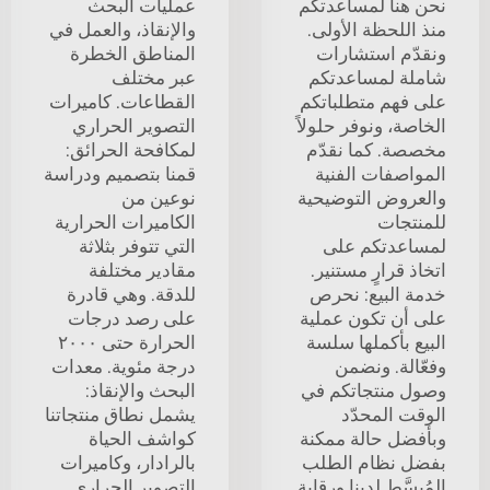
نحن هنا لمساعدتكم
عمليات البحث
منذ اللحظة الأولى.
والإنقاذ، والعمل في
ونقدّم استشارات
المناطق الخطرة
شاملة لمساعدتكم
عبر مختلف
على فهم متطلباتكم
القطاعات. كاميرات
الخاصة، ونوفر حلولاً
التصوير الحراري
مخصصة. كما نقدّم
لمكافحة الحرائق:
المواصفات الفنية
قمنا بتصميم ودراسة
والعروض التوضيحية
نوعين من
للمنتجات
الكاميرات الحرارية
لمساعدتكم على
التي تتوفر بثلاثة
اتخاذ قرارٍ مستنير.
مقادير مختلفة
خدمة البيع: نحرص
للدقة. وهي قادرة
على أن تكون عملية
على رصد درجات
البيع بأكملها سلسة
الحرارة حتى ٢٠٠٠
وفعّالة. ونضمن
درجة مئوية. معدات
وصول منتجاتكم في
البحث والإنقاذ:
الوقت المحدّد
يشمل نطاق منتجاتنا
وبأفضل حالة ممكنة
كواشف الحياة
بفضل نظام الطلب
بالرادار، وكاميرات
المُبسَّط لدينا ورقابة
التصوير الحراري