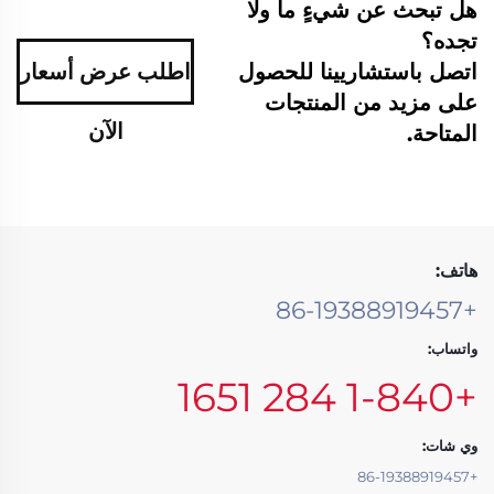
هل تبحث عن شيءٍ ما ولا
تجده؟
اتصل باستشاريينا للحصول
اطلب عرض أسعار
على مزيد من المنتجات
الآن
المتاحة.
هاتف:
+86-19388919457
واتساب:
+1-840 284 1651
وي شات:
+86-19388919457