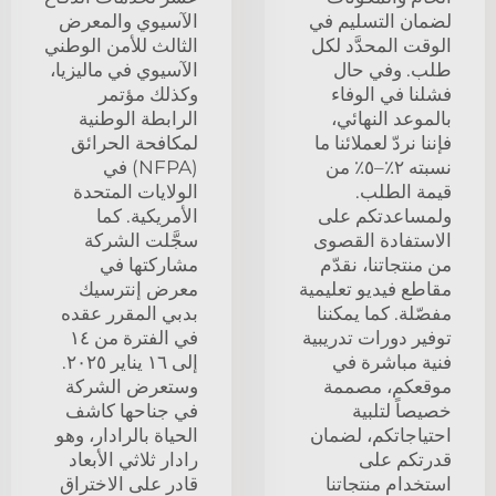
لضمان التسليم في
الآسيوي والمعرض
الوقت المحدَّد لكل
الثالث للأمن الوطني
طلب. وفي حال
الآسيوي في ماليزيا،
فشلنا في الوفاء
وكذلك مؤتمر
بالموعد النهائي،
الرابطة الوطنية
فإننا نردّ لعملائنا ما
لمكافحة الحرائق
نسبته ٢٪–٥٪ من
(NFPA) في
قيمة الطلب.
الولايات المتحدة
ولمساعدتكم على
الأمريكية. كما
الاستفادة القصوى
سجَّلت الشركة
من منتجاتنا، نقدّم
مشاركتها في
مقاطع فيديو تعليمية
معرض إنترسيك
مفصّلة. كما يمكننا
بدبي المقرر عقده
توفير دورات تدريبية
في الفترة من ١٤
فنية مباشرة في
إلى ١٦ يناير ٢٠٢٥.
موقعكم، مصممة
وستعرض الشركة
خصيصاً لتلبية
في جناحها كاشف
احتياجاتكم، لضمان
الحياة بالرادار، وهو
قدرتكم على
رادار ثلاثي الأبعاد
استخدام منتجاتنا
قادر على الاختراق