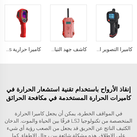
كاميرا التصوير الحراري المتعددة MF500
كاشف جهد التيار المتردد HX-TAC
كاميرا حرارية E310Plus
إنقاذ الأرواح باستخدام تقنية استشعار الحرارة في
كاميرات الحرارة المستخدمة في مكافحة الحرائق
في المواقف الخطرة، يمكن أن يجعل كاميرا الحرارة
المتخصصة من تكنولوجيا LSJ فرقًا بين الحياة والموت. الدخان
الكثيف الناتج عن الحريق قد يجعل من الصعب رؤية أي شيء
على الإطلاق. هذه مشكلة شائعة بين رجال الإطفاء. كما