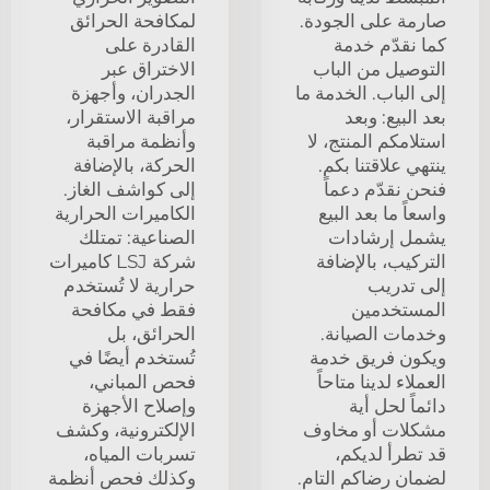
صارمة على الجودة.
لمكافحة الحرائق
كما نقدّم خدمة
القادرة على
التوصيل من الباب
الاختراق عبر
إلى الباب. الخدمة ما
الجدران، وأجهزة
بعد البيع: وبعد
مراقبة الاستقرار،
استلامكم المنتج، لا
وأنظمة مراقبة
ينتهي علاقتنا بكم.
الحركة، بالإضافة
فنحن نقدّم دعماً
إلى كواشف الغاز.
واسعاً ما بعد البيع
الكاميرات الحرارية
يشمل إرشادات
الصناعية: تمتلك
التركيب، بالإضافة
شركة LSJ كاميرات
إلى تدريب
حرارية لا تُستخدم
المستخدمين
فقط في مكافحة
وخدمات الصيانة.
الحرائق، بل
ويكون فريق خدمة
تُستخدم أيضًا في
العملاء لدينا متاحاً
فحص المباني،
دائماً لحل أية
وإصلاح الأجهزة
مشكلات أو مخاوف
الإلكترونية، وكشف
قد تطرأ لديكم،
تسربات المياه،
لضمان رضاكم التام.
وكذلك فحص أنظمة