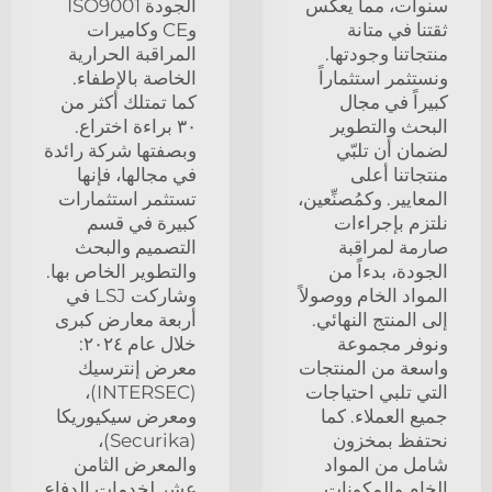
سنوات، مما يعكس
الجودة ISO9001
ثقتنا في متانة
وCE وكاميرات
منتجاتنا وجودتها.
المراقبة الحرارية
ونستثمر استثماراً
الخاصة بالإطفاء.
كبيراً في مجال
كما تمتلك أكثر من
البحث والتطوير
٣٠ براءة اختراع.
لضمان أن تلبّي
وبصفتها شركة رائدة
منتجاتنا أعلى
في مجالها، فإنها
المعايير. وكمُصنِّعين،
تستثمر استثمارات
نلتزم بإجراءات
كبيرة في قسم
صارمة لمراقبة
التصميم والبحث
الجودة، بدءاً من
والتطوير الخاص بها.
المواد الخام ووصولاً
وشاركت LSJ في
إلى المنتج النهائي.
أربعة معارض كبرى
ونوفر مجموعة
خلال عام ٢٠٢٤:
واسعة من المنتجات
معرض إنترسيك
التي تلبي احتياجات
(INTERSEC)،
جميع العملاء. كما
ومعرض سيكيوريكا
نحتفظ بمخزون
(Securika)،
شامل من المواد
والمعرض الثامن
الخام والمكونات
عشر لخدمات الدفاع