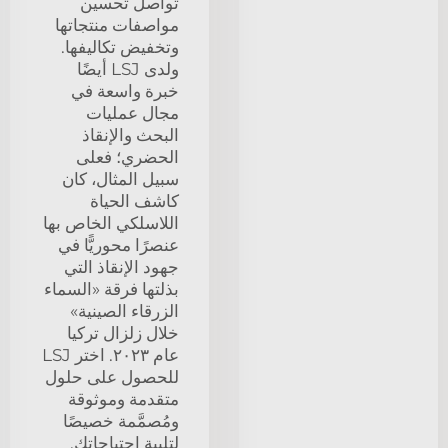
تواصل تحسين
مواصفات منتجاتها
وتخفيض تكاليفها.
ولدى LSJ أيضًا
خبرة واسعة في
مجال عمليات
البحث والإنقاذ
الحضري؛ فعلى
سبيل المثال، كان
كاشف الحياة
اللاسلكي الخاص بها
عنصرًا محوريًّا في
جهود الإنقاذ التي
بذلتها فرقة «السماء
الزرقاء الصينية»
خلال زلزال تركيا
عام ٢٠٢٣. اختر LSJ
للحصول على حلول
متقدمة وموثوقة
ومُصمَّمة خصيصًا
لتلبية احتياجاتك.