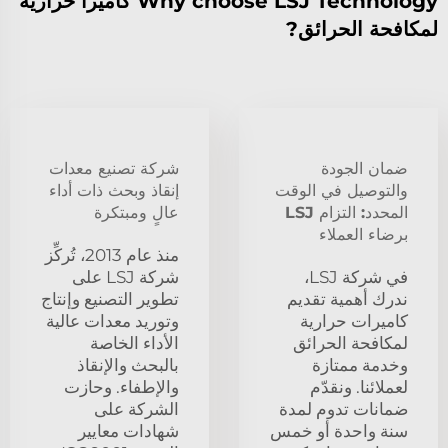
Why choose LSJ Technology كاميرا حرارية
لمكافحة الحرائق?
ضمان الجودة
شركة تصنيع معدات
والتوصيل في الوقت
إنقاذ وبحث ذات أداء
المحدد: التزام LSJ
عالٍ ومبتكرة
برضاء العملاء
منذ عام 2013، تُركِّز
في شركة LSJ،
شركة LSJ على
ندرك أهمية تقديم
تطوير التصنيع وإنتاج
كاميرات حرارية
وتوريد معدات عالية
لمكافحة الحرائق
الأداء الخاصة
وخدمة ممتازة
بالبحث والإنقاذ
لعملائنا. ونقدّم
والإطفاء. وحازت
ضمانات تدوم لمدة
الشركة على
سنة واحدة أو خمس
شهادات معايير