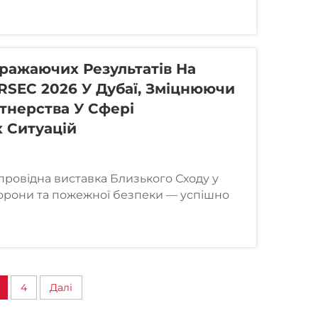
ління надзвичайними станами та
нгапурі) компанія LSJ знову посіла
міжнародній...
Вражаючих Результатів На
RSEC 2026 У Дубаї, Зміцнюючи
тнерства У Сфері
 Ситуацій
ровідна виставка Близького Сходу у
хорони та пожежної безпеки — успішно
аї. Стенд компанії LSJ, розташований у
2, привернув значну увагу протягом усієї
...
4
Далі