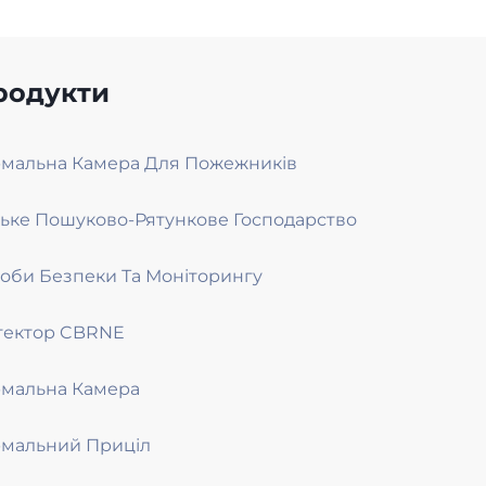
родукти
рмальна Камера Для Пожежників
ське Пошуково-Рятункове Господарство
оби Безпеки Та Моніторингу
тектор CBRNE
рмальна Камера
рмальний Приціл