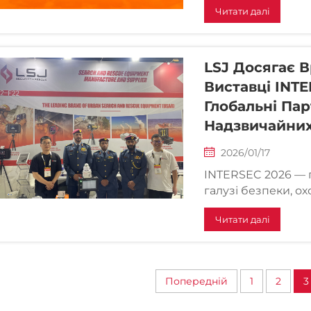
Читати далі
виставка з управ
катастрофами у Сі
провідне місце на 
LSJ Досягає 
Виставці INTE
Глобальні Пар
Надзвичайних
2026/01/17
INTERSEC 2026 — п
галузі безпеки, о
завершилася в Дуб
Читати далі
Залі 2, стенд 2-F2
події, спричинивши
Попередній
1
2
3