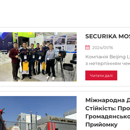
SECURIKA MO
2024/01/16
Компанія Beijing L
з нетерпінням чека
безпеки та охоро
Читати далі
низку сучасних пр
та захищати людей
16 квітня, 202...
Міжнародна Д
Стійкість: Пр
Громадянсько
Прийомку