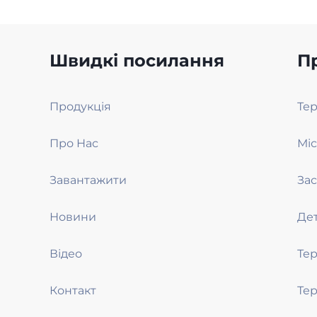
Швидкі посилання
П
Продукція
Те
Про Нас
Мі
Завантажити
Зас
Новини
Де
Відео
Те
Контакт
Те