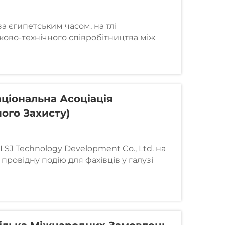
за єгипетським часом, на тлі
ково-технічного співробітництва між
 компанія LSJ здійснила систематичну
рального штабу цивільної оборони
.
ціональна Асоціація
го Захисту)
LSJ Technology Development Co., Ltd. на
провідну подію для фахівців у галузі
та рятувальних операцій. З 17 по 19
9800 International Dr, Orlando, FL, ми
 новий продукт – портативну
меру F1200. Цей компактний пристрій...