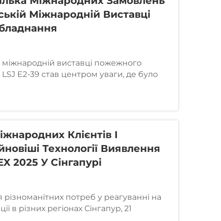
Кілька Міжнародних Замовлень
ській Міжнародній Виставці
бладнання
й міжнародній виставці пожежного
LSJ E2-39 став центром уваги, де було
икий успіх — кілька міжнародних
дписано прямо на місці!
вою сильну конкурентоспроможність...
іжнародних Клієнтів І
йновіші Технології Виявлення
X 2025 У Сінгапурі
 різноманітних потреб у реагуванні на
ії в різних регіонах Сінгапур, 21
оку — На SIDEX 2025 (Міжнародна