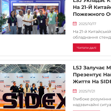
LSJ Укладає 
На 21-Й Китай
Пожежного О
2025/10/17
На 21-й Китайські
обладнання стенд 
відсвятковано вел
Читати далі
замовлень було пі
Використовуючи с
LSJ Залучає М
Презентує На
Життя На SIDE
2025/11/21
Глибоке розуміння
надзвичайні ситуац
листопада 2025 р