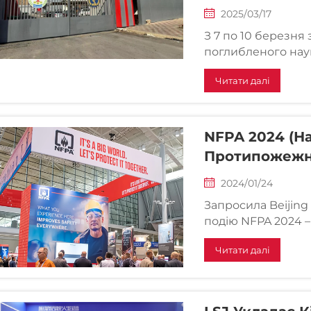
2025/03/17
З 7 по 10 березня 
поглибленого нау
Китаєм і Єгиптом,
Читати далі
поставку до Цент
Єгипту. Ця постач..
NFPA 2024 (На
Протипожежно
2024/01/24
Запросила Beijing 
подію NFPA 2024 – 
пожежної охорони 
Читати далі
червня за адресою 
демонструємо наш
тепловізуальну ка