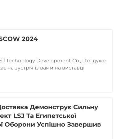
SCOW 2024
SJ Technology Development Co., Ltd. дуже
є на зустріч із вами на виставці
ни SECURIKA Moscow. Ми пропонуємо
истроїв, які допомагають рятувати життя
. Ось де ви можете нас знайти: Коли: 14-
оставка Демонструє Сильну
оект LSJ Та Египетської
ї Оборони Успішно Завершив