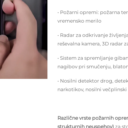
• Požarni opremi: požarna te
vremensko merilo
• Radar za odkrivanje življenja
reševalna kamera, 3D radar za
• Sistem za spremljanje gibanj
nagibov pri smučenju, blatom
• Nosilni detektor drog, dete
narkotikov, nosilni večplinski
Različne vrste požarnih opre
strukturnih neuspehov)
za st