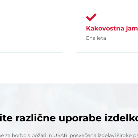
Kakovostna jam
Ena leta
žite različne uporabe izdelk
me za borbo s požari in USAR, posvečena izdelavi široke pa