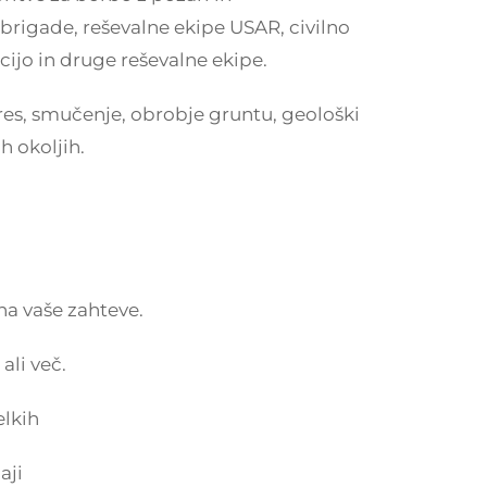
brigade, reševalne ekipe USAR, civilno
cijo in druge reševalne ekipe.
res, smučenje, obrobje gruntu, geološki
h okoljih.
na vaše zahteve.
ali več.
elkih
aji