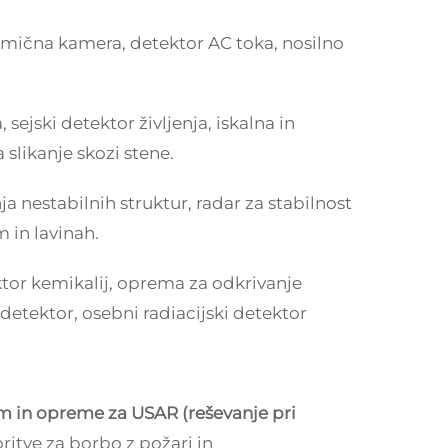
rmična kamera, detektor AC toka, nosilno
, sejski detektor življenja, iskalna in
 slikanje skozi stene.
a nestabilnih struktur, radar za stabilnost
 in lavinah.
ktor kemikalij, oprema za odkrivanje
 detektor, osebni radiacijski detektor
m in opreme za USAR (reševanje pri
oritve za borbo z požari in