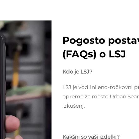
Pogosto posta
(FAQs) o LSJ
Kdo je LSJ?
LSJ je vodilni eno-točkovni p
opreme za mesto Urban Search
izkušenj.
Kakšni so vaši izdelki?