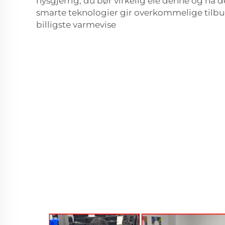
nysgjerrig, du bør virkelig eie denne og ha de
smarte teknologier gir overkommelige tilbu
billigste varmevise