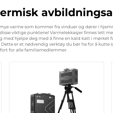
 termisk avbildnings
 mye varme som kommer fra vinduer og dører i hjemmet
isse viktige punktene! Varmelekkasjer finnes lett m
 og med hjelpe deg med å finne en kald katt i mørket f
lt? Dette er et nødvendig verktøy du bør ha for å ku
mfort for alle familiemedlemmer.