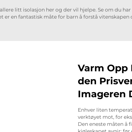
allere litt isolasjon her og der vil hjelpe. Se om du ha
t er en fantastisk måte for barn å forstå vitenskape
Varm Opp 
den Prisve
Imageren D
Enhver liten temperat
verktøyet mot, for e
Den eneste måten å fi
kjøleskapet avgir; før 