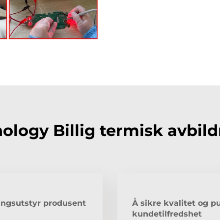
logy Billig termisk avbil
ingsutstyr produsent
Å sikre kvalitet og pu
kundetilfredshet