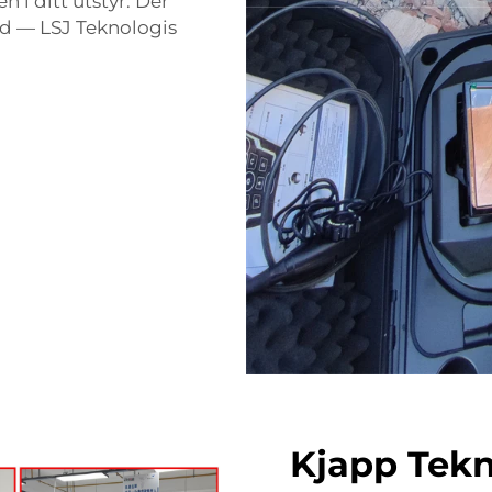
n i ditt utstyr. Der
d — LSJ Teknologis
Kjapp Tekn