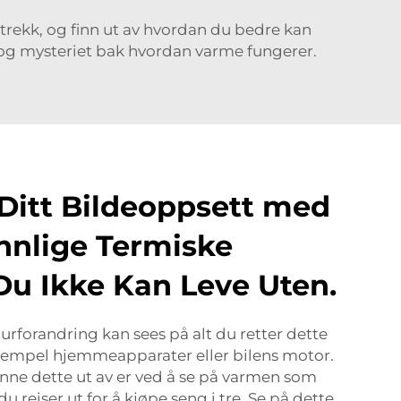
r trekk, og finn ut av hvordan du bedre kan
n og mysteriet bak hvordan varme fungerer.
Ditt Bildeoppsett med
nnlige Termiske
u Ikke Kan Leve Uten.
urforandring kan sees på alt du retter dette
ksempel hjemmeapparater eller bilens motor.
nne dette ut av er ved å se på varmen som
du reiser ut for å kjøpe seng i tre. Se på dette