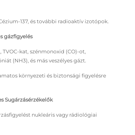
Cézium-137, és további radioaktív izotópok.
s gázfigyelés
t, TVOC-kat, szénmonoxid (CO)-ot,
niát (NH3), és más veszélyes gázt.
amatos környezeti és biztonsági figyelésre
es Sugárzásérzékelők
zásfigyelést nukleáris vagy rádiológiai