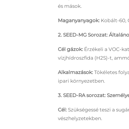
és mások.
Maganyanyagok:
Kobált-60, 
2. SEED-MG Sorozat: Általáno
Cél gázok:
Érzékeli a VOC-ka
vízjhídroszfida (H2S)-t, ammó
Alkalmazások:
Tökéletes foly
ipari környezetben.
3. SEED-RA sorozat: Személy
Cél:
Szükségessé teszi a sugár
vészhelyzetekben.