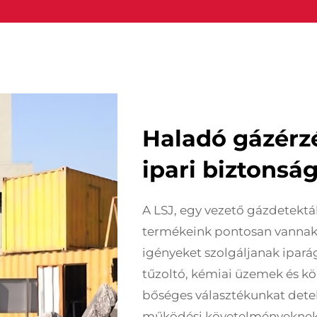
Haladó gázérz
ipari biztonsá
A LSJ, egy vezető gázdetektá
termékeink pontosan vannak 
igényeket szolgáljanak ipará
tűzoltó, kémiai üzemek és kör
bőséges választékunkat dete
működési követelményeknek 