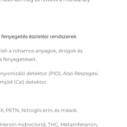
 fenyegetés észlelési rendszerek
zleli a rohamos anyagok, drogok és
 fenyegetéseit.
nyionizáló detektor (PID), Alsó Részegési
mjód (CsI) detektor.
X, PETN, Nitroglicerín, és mások.
, Heroin-hidroclorid, THC, Metamfetamin,