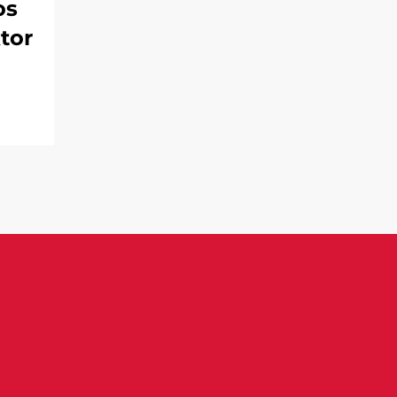
os
tor