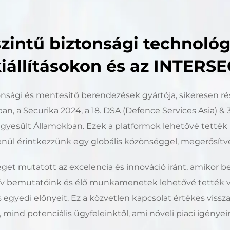
szintű biztonsági technoló
kiállításokon és az INTERS
onsági és mentesítő berendezések gyártója, sikeresen r
an, a Securika 2024, a 18. DSA (Defence Services Asia) & 
 Egyesült Államokban. Ezek a platformok lehetővé tett
nül érintkezzünk egy globális közönséggel, megerősítve 
get mutatott az excelencia és innováció iránt, amikor be
tív bemutatóink és élő munkamenetek lehetővé tették 
 egyedi előnyeit. Ez a közvetlen kapcsolat értékes vissza
mind potenciális ügyfeleinktől, ami növeli piaci igénye