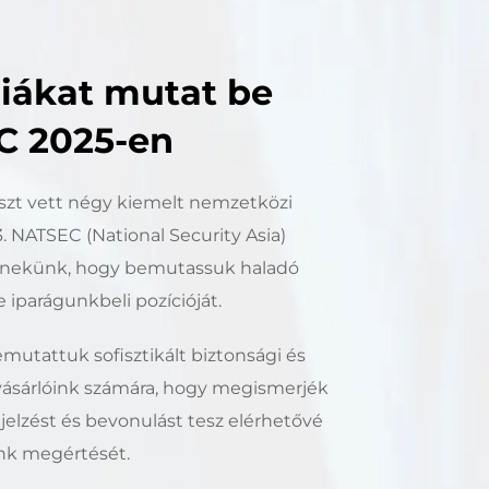
giákat mutat be
EC 2025-en
észt vett négy kiemelt nemzetközi
3. NATSEC (National Security Asia)
ék nekünk, hogy bemutassuk haladó
iparágunkbeli pozícióját.
mutattuk sofisztikált biztonsági és
vásárlóink számára, hogy megismerjék
jelzést és bevonulást tesz elérhetővé
ink megértését.