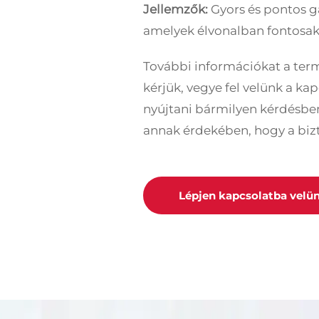
Jellemzők:
Gyors és pontos g
amelyek élvonalban fontosak
További információkat a term
kérjük, vegye fel velünk a ka
nyújtani bármilyen kérdésben
annak érdekében, hogy a bizt
Lépjen kapcsolatba velü