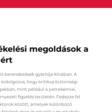
ékelési megoldások a
gért
ló berendezések gyártója Kínában. A
kidolgozva, hogy kritikus biztonsági
gakban, mint például a petrokémiai,
nyezeti figyelés területén. Fedezze fel
ktorok között, amelyek különböző
felelnek meg és növelik a munkahely