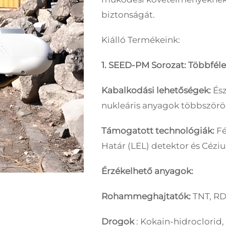
biztonságát.
Kiálló Termékeink:
1. SEED-PM Sorozat: Többféle
Kabalkodási lehetőségek:
És
nukleáris anyagok többszörös
Támogatott technológiák:
Fé
Határ (LEL) detektor és Céziu
Érzékelhető anyagok:
Rohammeghajtatók:
TNT, RD
Drogok
: Kokain-hidroclorid