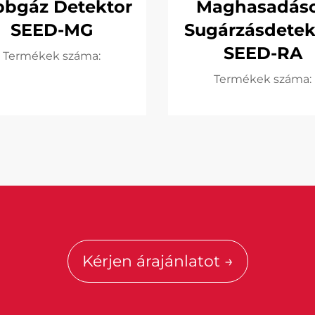
bbgáz Detektor
Maghasadás
SEED-MG
Sugárzásdetek
SEED-RA
Termékek száma:
Termékek száma:
Kérjen árajánlatot →