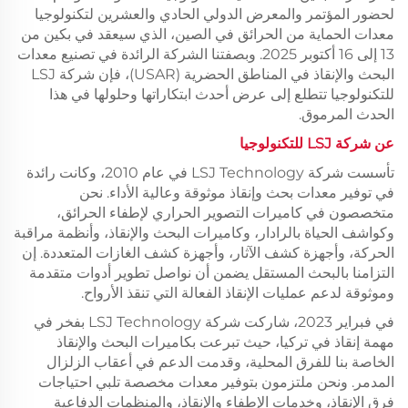
لحضور المؤتمر والمعرض الدولي الحادي والعشرين لتكنولوجيا
معدات الحماية من الحرائق في الصين، الذي سيعقد في بكين من
13 إلى 16 أكتوبر 2025. وبصفتنا الشركة الرائدة في تصنيع معدات
البحث والإنقاذ في المناطق الحضرية (USAR)، فإن شركة LSJ
للتكنولوجيا تتطلع إلى عرض أحدث ابتكاراتها وحلولها في هذا
الحدث المرموق.
عن شركة LSJ للتكنولوجيا
تأسست شركة LSJ Technology في عام 2010، وكانت رائدة
في توفير معدات بحث وإنقاذ موثوقة وعالية الأداء. نحن
متخصصون في كاميرات التصوير الحراري لإطفاء الحرائق،
وكواشف الحياة بالرادار، وكاميرات البحث والإنقاذ، وأنظمة مراقبة
الحركة، وأجهزة كشف الآثار، وأجهزة كشف الغازات المتعددة. إن
التزامنا بالبحث المستقل يضمن أن نواصل تطوير أدوات متقدمة
وموثوقة لدعم عمليات الإنقاذ الفعالة التي تنقذ الأرواح.
في فبراير 2023، شاركت شركة LSJ Technology بفخر في
مهمة إنقاذ في تركيا، حيث تبرعت بكاميرات البحث والإنقاذ
الخاصة بنا للفرق المحلية، وقدمت الدعم في أعقاب الزلزال
المدمر. ونحن ملتزمون بتوفير معدات مخصصة تلبي احتياجات
فرق الإنقاذ، وخدمات الإطفاء والإنقاذ، والمنظمات الدفاعية