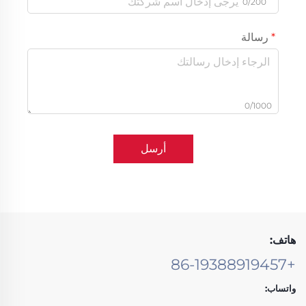
0/200
رسالة
0/1000
أرسل
هاتف:
+86-19388919457
واتساب: