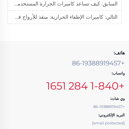
السابق:
كيف تساعد كاميرات الحرارة المستخدمة في مكافحة الحرائق في إنقاذ الأشخاص المحاصرين في المباني المنهارة
التالي:
كاميرات الإطفاء الحرارية: منقذ للأرواح في عمليات الإنقاذ تحت درجات الحرارة الشديدة
هاتف:
+86-19388919457
واتساب:
+1-840 284 1651
وي شات:
+86-19388919457
البريد الإلكتروني:
[email protected]