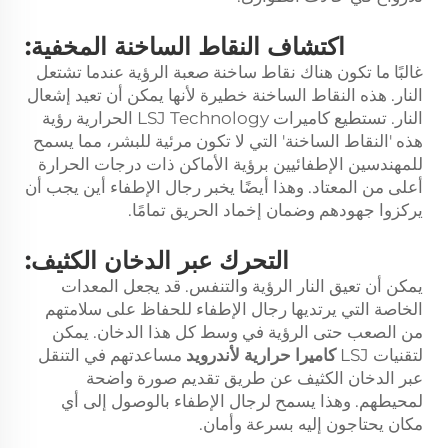
اكتشاف النقاط الساخنة المخفية:
غالبًا ما تكون هناك نقاط ساخنة صعبة الرؤية عندما تشتعل
النار. هذه النقاط الساخنة خطيرة لأنها يمكن أن تعيد إشعال
النار. تستطيع كاميرات LSJ Technology الحرارية رؤية
هذه 'النقاط الساخنة' التي لا تكون مرئية للبشر، مما يسمح
للمهندسين الإطفائيين برؤية الأماكن ذات درجات الحرارة
أعلى من المعتاد. وهذا أيضًا يخبر رجال الإطفاء أين يجب أن
يركزوا جهودهم وضمان إخماد الحريق تمامًا.
التحرك عبر الدخان الكثيف:
يمكن أن تعيق النار الرؤية والتنفس. قد يجعل المعدات
الخاصة التي يرتديها رجال الإطفاء للحفاظ على سلامتهم
من الصعب حتى الرؤية في وسط كل هذا الدخان. يمكن
لتقنيات LSJ
كاميرا حرارية لأندرويد
مساعدتهم في التنقل
عبر الدخان الكثيف عن طريق تقديم صورة واضحة
لمحيطهم. وهذا يسمح لرجال الإطفاء بالوصول إلى أي
مكان يحتاجون إليه بسرعة وأمان.