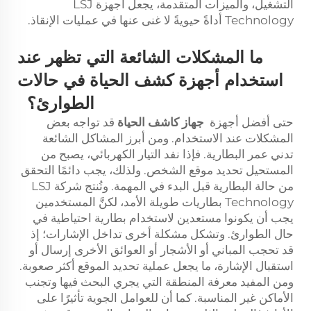
التشغيل، والميزات المتقدمة، يجعل أجهزة LSJ
Technology أداةً حيويةً لا غنى عنها في عمليات الإنقاذ.
ما المشكلات الشائعة التي تظهر عند
استخدام أجهزة كشف الحياة في حالات
الطوارئ؟
حتى أفضل أجهزة
جهاز كاشف الحياة
قد تواجه بعض
المشكلات عند الاستخدام. ومن أبرز المشاكل الشائعة
تدني عمر البطارية. فإذا نفد التيار الكهربائي، يصبح من
المستحيل تحديد موقع الشخص. ولذلك، يجب دائمًا التحقق
من حالة البطارية قبل البدء في المهمة. وتُنتج شركة LSJ
Technology بطاريات طويلة الأمد، لكنَّ المستخدمين
يجب أن يكونوا مستعدين لاستخدام بطارية احتياطية في
حال الطوارئ. وتشكل مشكلة أخرى تداخل الإشارات؛ إذ
قد تحجب المباني أو الأشجار أو العوائق الأخرى إرسال أو
استقبال الإشارة، ما يجعل عملية تحديد الموقع أكثر صعوبة.
ومن المفيد معرفة المنطقة التي يجري البحث فيها وتجنب
الأماكن غير المناسبة. كما أن للعوامل الجوية تأثيرًا على