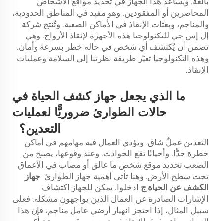
بالغة. ويُساعد هذا الجهاز في تحديد مواقع الأشخاص
المحاصرين أو المفقودين. وهو مفيد في المناطق الحدودية،
والمناجم، وبعثات الإنقاذ في الأماكن الصعبة. وتُنتج شركة
إل إس جي للتكنولوجيا هذه الأجهزة لإنقاذ الأرواح. وهي
تضمن أن يُكتشف أي شخص في حالة خطر بسرعة وأمان.
وهذه التكنولوجيا تغيّر طريقة نظرتنا إلى السلامة وعمليات
الإنقاذ.
ما الذي يجعل جهاز كشف الحياة في
حالات الطوارئ ضروريًّا لعمليات
التعدين؟
التعدين عملٌ شاق، ويؤدي العمال فيه مهامهم في أماكن
خطرة جدًّا. وأحيانًا تقع الحوادث. وعند وقوعها، يصبح من
الصعب تحديد موقع شخص ما عالق أو مصاب في الأعماق
تحت سطح الأرض. وهنا تأتي أهمية جهاز الطوارئ
جهاز
الكشف عن الحياة
ج
ادخلوا. يمكن للجهاز اكتشاف
الإشارات الصادرة عن العمال الذين يواجهون مشكلة. فعلى
سبيل المثال، إذا احتجز انهيار أرضي عامل مناجم، فإن هذا