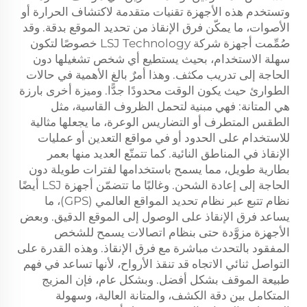
وتستخدم هذه الأجهزة تقنيات متقدمة لاكتشاف الحرارة أو
الأصوات، ما يمكّن فرق الإنقاذ من تحديد الموقع بدقة. وقد
صُمِّمت أجهزة شركة LSJ Technology خصوصًا لتكون
سهلة الاستخدام، بحيث يستطيع أي شخص تشغيلها دون
الحاجة إلى تدريب مكثف. وهذا أمرٌ بالغ الأهمية في حالات
الطوارئ حيث يكون الوقت محدودًا جدًّا. وميزة أخرى بارزة
هي المتانة: فهي مبنية لتحمل الظروف القاسية، مثل
الطقس المتطرف أو التضاريس الوعرة، ما يجعلها مثالية
للاستخدام على الحدود أو في مواقع التعدين أو عمليات
الإنقاذ في المناطق النائية. كما تتمتّع العديد منها بعمر
بطارية طويل، مما يسمح باستخدامها لفترات طويلة دون
الحاجة إلى إعادة الشحن. وغالبًا ما تتضمّن أجهزة LSJ أيضًا
نظام تتبع عبر نظام تحديد المواقع العالمي (GPS)، ما
يساعد فرق الإنقاذ على الوصول إلى الموقع الدقيق. وبعض
الأجهزة مزوَّدة حتى بنظام اتصالات يسمح للشخص
المفقود بالتحدث مباشرة مع فرق الإنقاذ. وهذه القدرة على
التواصل ثنائي الاتجاه قد تنقذ الأرواح، لأنها تساعد في فهم
طبيعة الموقف بشكل أفضل. وبشكل عام، فإن المزيج
المتكامل بين دقة الكشف، والمتانة العالية، وسهولة