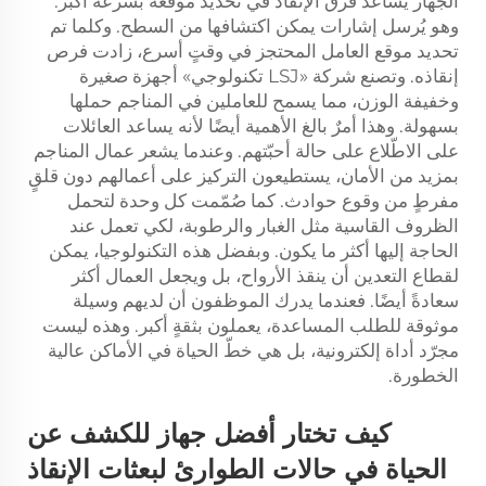
الجهاز يساعد فرق الإنقاذ في تحديد موقعه بسرعة أكبر.
وهو يُرسل إشارات يمكن اكتشافها من السطح. وكلما تم
تحديد موقع العامل المحتجز في وقتٍ أسرع، زادت فرص
إنقاذه. وتصنع شركة «LSJ تكنولوجي» أجهزة صغيرة
وخفيفة الوزن، مما يسمح للعاملين في المناجم حملها
بسهولة. وهذا أمرٌ بالغ الأهمية أيضًا لأنه يساعد العائلات
على الاطّلاع على حالة أحبّتهم. وعندما يشعر عمال المناجم
بمزيد من الأمان، يستطيعون التركيز على أعمالهم دون قلقٍ
مفرطٍ من وقوع حوادث. كما صُمّمت كل وحدة لتحمل
الظروف القاسية مثل الغبار والرطوبة، لكي تعمل عند
الحاجة إليها أكثر ما يكون. وبفضل هذه التكنولوجيا، يمكن
لقطاع التعدين أن ينقذ الأرواح، بل ويجعل العمال أكثر
سعادةً أيضًا. فعندما يدرك الموظفون أن لديهم وسيلة
موثوقة للطلب المساعدة، يعملون بثقةٍ أكبر. وهذه ليست
مجرّد أداة إلكترونية، بل هي خطّ الحياة في الأماكن عالية
الخطورة.
كيف تختار أفضل جهاز للكشف عن
الحياة في حالات الطوارئ لبعثات الإنقاذ