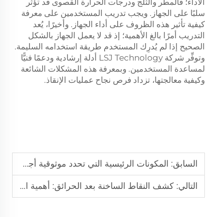
الأداء؛ فالمطر والثلج ودرجات الحرارة القصوى قد تؤثر
سلبًا على الجهاز. ويجب تدريب المستخدمين على معرفة
كيفية تأثير هذه الظروف على أداء الجهاز. وأخيرًا، يُعد
التدريب أمرًا بالغ الأهمية؛ إذ قد لا يعمل الجهاز بالشكل
الصحيح إذا لم يُدرِك المستخدم طريقة استخدامه السليمة.
وتوفِّر شركة LSJ Technology أدلة إرشادية ودعمًا فنيًّا
لمساعدة المستخدمين. وبمعرفة هذه المشكلات الشائعة
وكيفية معالجتها، تزداد فرص نجاح عمليات الإنقاذ.
السابق:
المكونات الرئيسية التي تحدد موثوقية أجهزة كشف الحياة في حالات الطوارئ
التالي:
كشف النقاط الساخنة بعد الحرائق: أهمية الكاميرات الحرارية