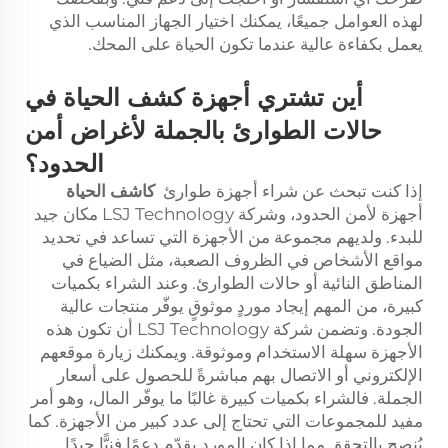
لهذه العوامل جميعًا، يمكنك اختيار الجهاز المناسب الذي
يعمل بكفاءة عالية عندما تكون الحياة على المحك.
أين تشتري أجهزة كشف الحياة في
حالات الطوارئ بالجملة لأغراض أمن
الحدود؟
إذا كنت تبحث عن شراء أجهزة طوارئ
كاشف الحياة
أجهزة لأمن الحدود، وشركة LSJ Technology مكان جيد
للبدء. ولديهم مجموعة من الأجهزة التي تساعد في تحديد
مواقع الأشخاص في الظروف الصعبة، مثل الضياع في
المناطق النائية أو حالات الطوارئ. وعند الشراء بكميات
كبيرة، من المهم إيجاد موردٍ موثوقٍ يوفّر منتجات عالية
الجودة. وتضمن شركة LSJ Technology أن تكون هذه
الأجهزة سهلة الاستخدام وموثوقة. ويمكنك زيارة موقعهم
الإلكتروني أو الاتصال بهم مباشرةً للحصول على أسعار
الجملة. فالشراء بكميات كبيرة غالبًا ما يوفّر المال، وهو أمر
مفيد للمجموعات التي تحتاج إلى عدد كبير من الأجهزة. كما
يُنصح بالتحقق مما إذا كان المورد يقدّم دعمًا فنيًّا جيدًا.