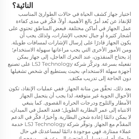
النائية؟
اختيار جهاز كشف الحياة في حالات الطوارئ المناسب
للإنقاذ عن بُعد أمرٌ بالغ الأهمية. أولاً، فكّر في مدى كفاءة
عمل الجهاز في أماكن مختلفة. فبعض المناطق تحتوي على
أشجار كثيرة أو جبال تحجب الإشارات، ولذلك يجب أن
يكون الجهاز قادرًا على إرسال الإشارات لمسافات طويلة.
ومن الأمور الأخرى التي يجب مراعاتها سهولة الاستخدام؛
إذ يحتاج المنقذون، عند التحرك العاجل، إلى جهاز يمكن
تفعيله بسرعة. وتركّز شركة LSJ Technology على تصنيع
أجهزة سهلة الاستخدام، بحيث يستطيع أي شخص تشغيلها
دون الحاجة إلى تدريب مكثف.
بعد ذلك، تحقَّق من متانة الجهاز. ففي عمليات الإنقاذ، تكون
الأحوال الجوية غير متوقعة، لذا يجب أن يتحمل الجهاز
الأمطار والثلوج ودرجات الحرارة القصوى. كما ينبغي
الانتباه إلى عمر البطارية الطويل؛ فعند العمل في الميدان،
لا يمكن دائمًا إعادة شحن البطارية. وأخيرًا، فكّر في الدعم
المقدَّم مع الجهاز. وتوفِّر شركة LSJ Technology خدمة
عملاء ممتازة، فهي موجودة دائمًا لمساعدتك في حال
طرحك أي استفسار أو احتجتَ إلى دعم فني. وبفحصك