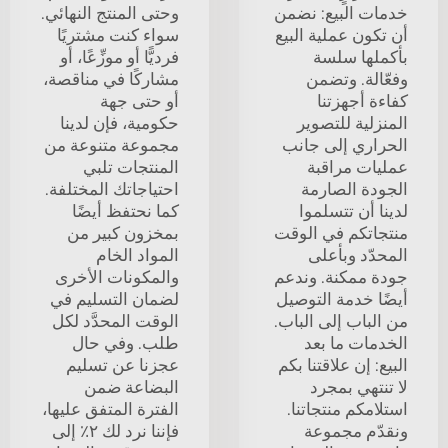
خدمات البيع: نضمن
وحتى المنتج النهائي.
أن تكون عملية البيع
سواء كنت مشتريًا
بأكملها سلسة
فرديًّا أو موزِّعًا، أو
وفعّالة. وتضمن
مشاركًا في مناقصة،
كفاءة أجهزتنا
أو حتى جهة
المنزلية للتصوير
حكومية، فإن لدينا
الحراري إلى جانب
مجموعة متنوعة من
عمليات مراقبة
المنتجات تلبي
الجودة الصارمة
احتياجاتك المختلفة.
لدينا أن تتسلموا
كما نحتفظ أيضًا
منتجاتكم في الوقت
بمخزون كبير من
المحدّد وبأعلى
المواد الخام
جودة ممكنة. وندعم
والمكونات الأخرى
أيضًا خدمة التوصيل
لضمان التسليم في
من الباب إلى الباب.
الوقت المحدَّد لكل
الخدمات ما بعد
طلب. وفي حال
البيع: إن علاقتنا بكم
عجزنا عن تسليم
لا تنتهي بمجرد
البضاعة ضمن
استلامكم منتجاتنا.
الفترة المتفق عليها،
ونقدّم مجموعة
فإننا نرد لك ٢٪ إلى