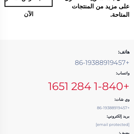
على مزيد من المنتجات
الآن
المتاحة.
هاتف:
+86-19388919457
واتساب:
+1-840 284 1651
وي شات:
+86-19388919457
بريد إلكتروني:
[email protected]
يضيف: