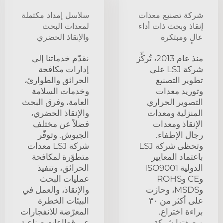
شركة تصنيع معدات
سلاسل إمداد مكتملة
إنقاذ وبحث ذات أداء
لمعدات البحث
عالٍ ومبتكرة
والإنقاذ الحضري
منذ عام 2013، تُركِّز
نقدّم خدماتنا إلى
شركة LSJ على
إدارات مكافحة
تطوير التصنيع
الحرائق والطوارئ،
وتوريد معدات
وخدمات السلامة
التصوير الحراري
العامة، وفرق البحث
المنزلية ومعدات
والإنقاذ الحضري،
الإنقاذ ومعدات
فضلاً عن مختلف
رجال الإطفاء.
الجيوش. وتوفّر
وتحظى شركة LSJ
شركة LSJ معدات
باعتماد المعايير
متطوّرة لمكافحة
الدولية ISO9001
الحرائق، وتنفيذ
وCE وROHS
عمليات البحث
وMSDS، وحازت
والإنقاذ، والعمل في
على أكثر من ٣٠
البيئات الخطرة
براءة اختراع.
المعرّضة للانفجارات
وبصفتها شركة
عبر قطاعات صناعية