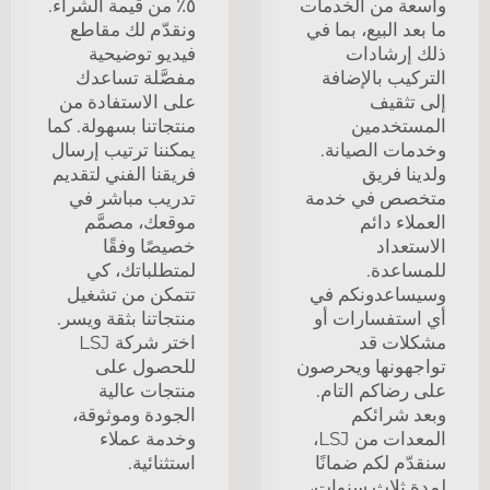
واسعة من الخدمات
٥٪ من قيمة الشراء.
ما بعد البيع، بما في
ونقدّم لك مقاطع
ذلك إرشادات
فيديو توضيحية
التركيب بالإضافة
مفصَّلة تساعدك
إلى تثقيف
على الاستفادة من
المستخدمين
منتجاتنا بسهولة. كما
وخدمات الصيانة.
يمكننا ترتيب إرسال
ولدينا فريق
فريقنا الفني لتقديم
متخصص في خدمة
تدريب مباشر في
العملاء دائم
موقعك، مصمَّم
الاستعداد
خصيصًا وفقًا
للمساعدة.
لمتطلباتك، كي
وسيساعدونكم في
تتمكن من تشغيل
أي استفسارات أو
منتجاتنا بثقة ويسر.
مشكلات قد
اختر شركة LSJ
تواجهونها ويحرصون
للحصول على
على رضاكم التام.
منتجات عالية
وبعد شرائكم
الجودة وموثوقة،
المعدات من LSJ،
وخدمة عملاء
سنقدّم لكم ضمانًا
استثنائية.
لمدة ثلاث سنوات،