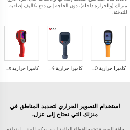
منزلك (والحرارة داخله)، دون الحاجة إلى دفع تكاليف إضافية
للتدفئة.
كاميرا حرارية E120
كاميرا حرارية E384
كاميرا حرارية E310Plus
استخدام التصوير الحراري لتحديد المناطق في
منزلك التي تحتاج إلى عزل.
حافة الصورة تشبه الغطاء الدافئ الذي يمكن للمنزل ارتداؤه.