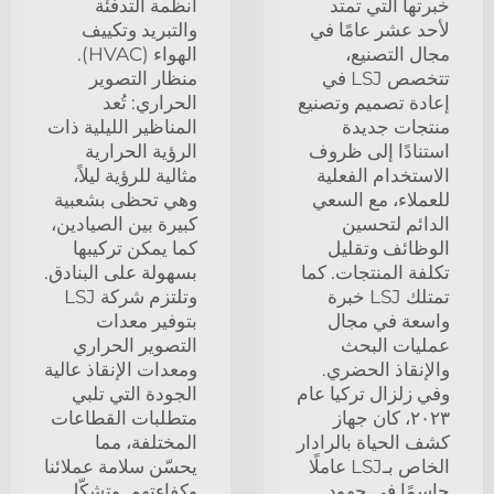
خبرتها التي تمتد
أنظمة التدفئة
لأحد عشر عامًا في
والتبريد وتكييف
مجال التصنيع،
الهواء (HVAC).
تتخصص LSJ في
منظار التصوير
إعادة تصميم وتصنيع
الحراري: تُعد
منتجات جديدة
المناظير الليلية ذات
استنادًا إلى ظروف
الرؤية الحرارية
الاستخدام الفعلية
مثالية للرؤية ليلاً،
للعملاء، مع السعي
وهي تحظى بشعبية
الدائم لتحسين
كبيرة بين الصيادين،
الوظائف وتقليل
كما يمكن تركيبها
تكلفة المنتجات. كما
بسهولة على البنادق.
تمتلك LSJ خبرة
وتلتزم شركة LSJ
واسعة في مجال
بتوفير معدات
عمليات البحث
التصوير الحراري
والإنقاذ الحضري.
ومعدات الإنقاذ عالية
وفي زلزال تركيا عام
الجودة التي تلبي
٢٠٢٣، كان جهاز
متطلبات القطاعات
كشف الحياة بالرادار
المختلفة، مما
الخاص بـLSJ عاملًا
يحسّن سلامة عملائنا
حاسمًا في جهود
وكفاءتهم. وتشكّل