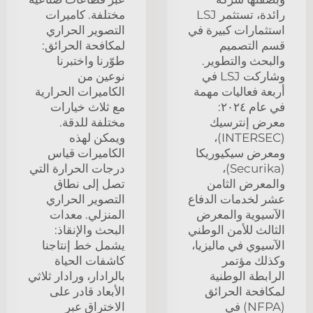
رائدة، تستثمر LSJ
مختلفة. كاميرات
استثمارات كبيرة في
التصوير الحراري
قسم التصميم
لمكافحة الحرائق:
والبحث والتطوير.
طوّرنا واختبرنا
وشاركت LSJ في
نوعين من
أربعة فعاليات مهمة
الكاميرات الحرارية
في عام ٢٠٢٤:
مع ثلاث خيارات
معرض إنترسيك
مختلفة للدقة.
(INTERSEC)،
ويمكن لهذه
ومعرض سيكيوريكا
الكاميرات قياس
(Securika)،
درجات الحرارة التي
والمعرض الثامن
تصل إلى نطاق
عشر لخدمات الدفاع
التصوير الحراري
الآسيوية والمعرض
المنزلي. معدات
الثالث للأمن الوطني
البحث والإنقاذ:
الآسيوي في ماليزيا،
يشمل خط إنتاجنا
وكذلك مؤتمر
كاشفات الحياة
الرابطة الوطنية
بالرادار، ورادار ثلاثي
لمكافحة الحرائق
الأبعاد قادر على
(NFPA) في
الاختراق عبر