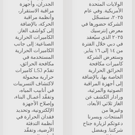
الولايات المتحدة
الجدران، وأجهزة
الأمريكية. وفي عام
مراقبة الاستقرار،
٢٠٢٥، ستسجّل
وأنظمة مراقبة
الشركة حضورها في
الحركة، بالإضافة
معرض إنترسيك
إلى كواشف الغاز.
٢٠٢٥ الذي سيُعقد
الكاميرات الحرارية
في دبي خلال الفترة
الصناعية: إلى جانب
من ١٤ إلى ١٦ يناير.
الكاميرات الحرارية
وستعرض الشركة
المستخدمة في
كاميرات مكافحة
مكافحة الحرائق،
الحرائق الحرارية
تقدّم LSJ كاميرات
الخاصة بها، بالإضافة
حرارية محمولة
إلى أجهزة المراقبة
لاكتشاف التسريبات
الصوتية والمرئية،
في أنابيب المياه،
ورادار الكشف عن
وتفقّد أعمـال البناء،
الغاز ثلاثي الأبعاد،
وإصلاح الأجهزة
وغيرها من
الإلكترونية، وتحديد
المنتجات. ويسرنا
فقدان الحرارة في
دعوتكم لزيارة جناح
أنظمة التدفئة
شركتنا. وبفضل
الأرضية، وتفقّد