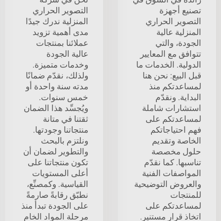
تصنيع أجهزة
التصوير الحراري
التصوير الحراري
المنزلية ندرك جيدًا
المنزلية عالية
مدى أهمية تزويد
الجودة، والتي
عملائنا بمنتجات
تتوافق مع المعايير
عالية الجودة
الدولية. الخدمات ما
وخدمات متميزة.
قبل البيع: نحن هنا
ولذلك، نقدّم ضمانًا
لمساعدتكم منذ
مدته سنة واحدة أو
البداية. ونقدّم
خمس سنوات.
استشارات شاملة
ويُجسِّد هذا الضمان
لمساعدتكم على
ثقتنا في متانة
فهم احتياجاتكم
منتجاتنا وجودتها.
الخاصة وتقديم
ونلتزم بالبحث
حلول مخصصة
والتطوير لضمان أن
تناسبها. كما نقدّم
تكون منتجاتنا على
المواصفات الفنية
أعلى المستويات
والعروض التوضيحية
القياسية. وكمصنِّع،
للمنتجات
نطبّق رقابةً صارمةً
لمساعدتكم على
على الجودة تبدأ منذ
اتخاذ قرارٍ مستنير.
مرحلة المواد الخام