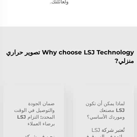
ولعائلتك.
Why choose LSJ Technology تصوير حراري
منزلي?
لماذا يمكن أن تكون
ضمان الجودة
LSJ مصنعك
والتوصيل في الوقت
وموردك الأساسي؟
المحدد: التزام LSJ
برضاء العملاء
تُعتبر شركة LSJ
رائدة في السوق في
نحن في شركة